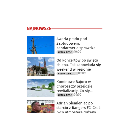
NAJNOWSZE
Awaria prądu pod
Zabłudowem.
Żandarmeria sprawdza
10:00
udział śmigłowca
AKTUALNOŚCI
Od koncertów po święto
chleba. Tak zapowiada się
weekend w regionie
09:09
KULTURA I ROZRYWKA
Kominowe Bajoro w
Choroszczy przejdzie
rewitalizację. Co się
09:00
zmieni?
AKTUALNOŚCI
Adrian Siemieniec po
starciu z Rangers FC: Czuć
było atmosferę dużego