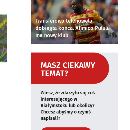
Transferowa telenowela
dobiegła końca. Afimico Pululu
ma nowy klub
MASZ CIEKAWY
TEMAT?
Wiesz, że zdarzyło się coś
interesującego w
Białymstoku lub okolicy?
Chcesz abyśmy o czymś
napisali?