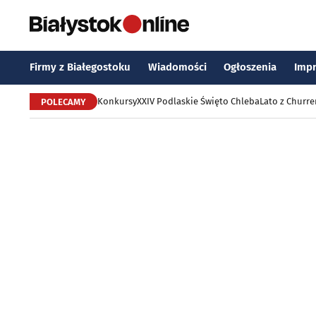
Firmy z Białegostoku
Wiadomości
Ogłoszenia
Imp
Konkursy
XXIV Podlaskie Święto Chleba
Lato z Churr
POLECAMY