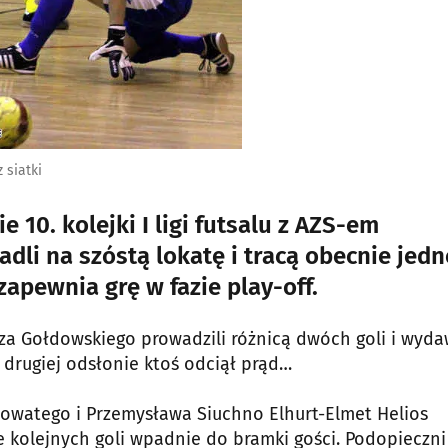
 siatki
 10. kolejki I ligi futsalu z AZS-em
adli na szóstą lokatę i tracą obecnie jed
apewnia grę w fazie play-off.
sza Gołdowskiego prowadzili różnicą dwóch goli i wyd
w drugiej odsłonie ktoś odciął prąd…
zowatego i Przemysława Siuchno Elhurt-Elmet Helios
le kolejnych goli wpadnie do bramki gości. Podopieczni