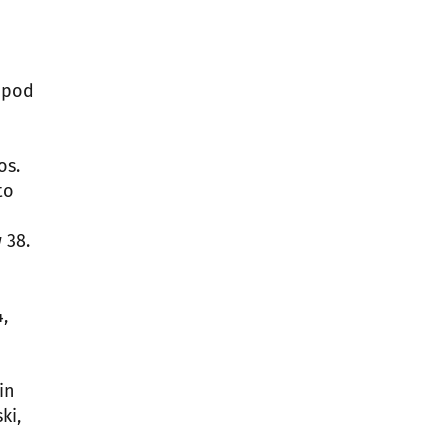
z pod
os.
to
 38.
,
in
ki,