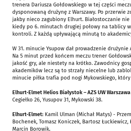
trenera Dariusza Gołdowskiego w tej części meczu 
dysponowaną drużynę z Warszawy. Po przerwie z
jakby nieco zagubiony Elhurt. Białostoczanie nie
kiedy po 6. minutach drugiej połowy na tablicy w
kontroli. Z każdą upływającą minutą to akademic
W 31. minucie Ysupow dał prowadzenie drużynie AZ
Na 5 minut przed końcem meczu trener Gołdowsk
jakość gry, ale niestety na krótko. Zawodnicy g
akademików lecz są to strzały niecelne lub zabl
minucie piłka trafia pod nogi Mykowskiego, który
Elhurt-Elmet Helios Białystok – AZS UW Warszawa 2
Cegiełko 26, Yusupov 31, Mykowski 38.
Elhurt-Elmet:
Kamil Ulman (Michał Matys) - Przem
Bochenek, Tomasz Koniczek, Bartosz Łuckiewicz, 
Marcin Borowik.