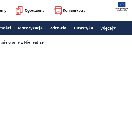
irmy
Ogłoszenia
Komunikacja
mości
Motoryzacja
Zdrowie
Turystyka
Więcej
tnie Granie w Nie Teatrze