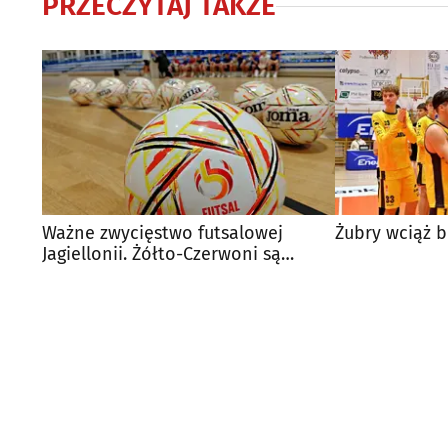
PRZECZYTAJ TAKŻE
Ważne zwycięstwo futsalowej
Żubry wciąż 
Jagiellonii. Żółto-Czerwoni są
wiceliderem