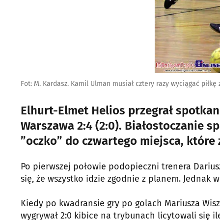
Fot: M. Kardasz. Kamil Ulman musiał cztery razy wyciągać piłkę z
Elhurt-Elmet Helios przegrał spotkanie
Warszawa 2:4 (2:0). Białostoczanie sp
”oczko” do czwartego miejsca, które z
Po pierwszej połowie podopieczni trenera Dariu
się, że wszystko idzie zgodnie z planem. Jednak 
Kiedy po kwadransie gry po golach Mariusza Wis
wygrywał 2:0 kibice na trybunach licytowali się i