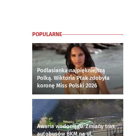
POPULARNE
Podlasianka najpiękniejszą
Polką. Wiktoria Ptak zdobyła
koronę Miss Polski 2026
Awaria wodociągu. Zmiany tras
autobusów BKM na ul.