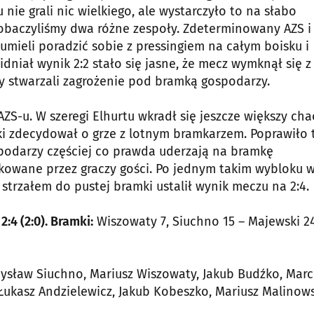
nie grali nic wielkiego, ale wystarczyło to na słabo
obaczyliśmy dwa różne zespoły. Zdeterminowany AZS i
 umieli poradzić sobie z pressingiem na całym boisku i
idniał wynik 2:2 stało się jasne, że mecz wymknął się 
y stwarzali zagrożenie pod bramką gospodarzy.
S-u. W szeregi Elhurtu wkradł się jeszcze większy cha
i zdecydował o grze z lotnym bramkarzem. Poprawiło 
ospodarzy częściej co prawda uderzają na bramkę
okowane przez graczy gości. Po jednym takim wybloku w
 strzałem do pustej bramki ustalił wynik meczu na 2:4.
:4 (2:0). Bramki:
Wiszowaty 7, Siuchno 15 – Majewski 24
ysław Siuchno, Mariusz Wiszowaty, Jakub Budźko, Marc
Łukasz Andzielewicz, Jakub Kobeszko, Mariusz Malinows