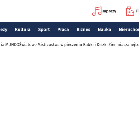
Imprezy
F
rezy
Kultura
Sport
Praca
Biznes
Nauka
Nierucho
eria MUNDO
Światowe Mistrzostwa w pieczeniu Babki i Kiszki Ziemniaczanej
Le