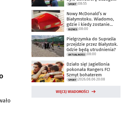
08:55
meczu
SPORT
Nowy McDonald’s w
Białymstoku. Wiadomo,
gdzie i kiedy zostanie
08:00
otwarty
BIZNES
Pielgrzymka do Supraśla
przejdzie przez Białystok.
Gdzie będą utrudnienia?
08:00
AKTUALNOŚCI
Działo się! Jagiellonia
pokonała Rangers FC!
no
Szmyt bohaterem
2026.08.06 20:08
SPORT
WIĘCEJ WIADOMOŚCI
awało