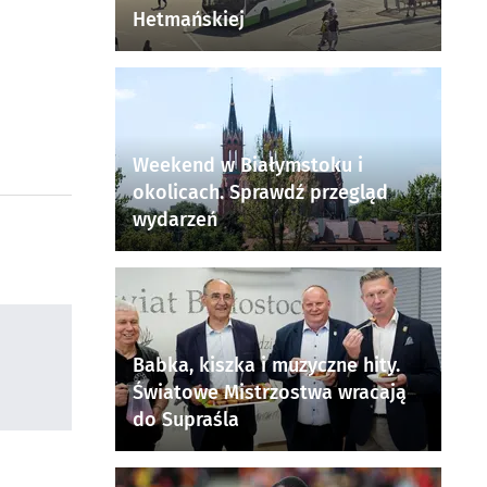
Hetmańskiej
Weekend w Białymstoku i
okolicach. Sprawdź przegląd
wydarzeń
Babka, kiszka i muzyczne hity.
Światowe Mistrzostwa wracają
do Supraśla