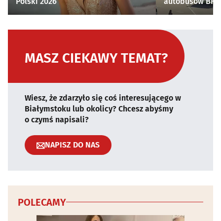
Polski 2026
autobusów BKM 
MASZ CIEKAWY TEMAT?
Wiesz, że zdarzyło się coś interesującego w
Białymstoku lub okolicy? Chcesz abyśmy
o czymś napisali?
NAPISZ DO NAS
POLECAMY