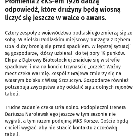
Płomienia z ŁKS-em 1926 dadzą
odpowiedź, które drużyny będą wiosną
liczyć się jeszcze w walce o awans.
Cztery zespoły z województwa podlaskiego zmierzą się ze
sobą. W Bielsku Podlaskim miejscowy Tur zagra z Dębem.
Oba kluby bronią się przed spadkiem. W lepszej sytuacji
są gospodarze, którzy uzbierali do tej pory 19 punków.
Ekipa z Dąbrowy Białostockiej znajduje się w strefie
spadkowej i ma na koncie trzynaście „oczek”. Ważny
mecz czeka Warmię. Zespół z Grajewa zmierzy się na
własnym boisku z Wissą Szczuczyn. Gospodarze również
potrzebują zwycięstwa aby oddalić się z dolnych rejonów
tabeli.
Trudne zadanie czeka Orła Kolno. Podopieczni trenera
Dariusza Narolewskiego jeszcze w tym sezonie nie
wygrali, a tym razem podejmą MKS Korsze. Goście będą
chcieli wygrać, aby nie stracić kontaktu z czołówką
tabeli.