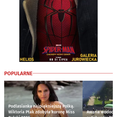
POPULARNE
Podlasianka najpiękniejszą Polką.
Wiktoria Ptak zdobyła koronę Miss
Awaria wodocią