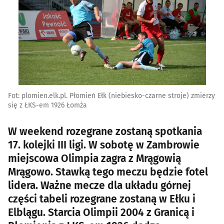
Fot: plomien.elk.pl. Płomień Ełk (niebiesko-czarne stroje) zmierzy
się z ŁKS-em 1926 Łomża
W weekend rozegrane zostaną spotkania
17. kolejki III ligi. W sobotę w Zambrowie
miejscowa Olimpia zagra z Mrągowią
Mrągowo. Stawką tego meczu będzie fotel
lidera. Ważne mecze dla układu górnej
części tabeli rozegrane zostaną w Ełku i
Elblągu. Starcia Olimpii 2004 z Granicą i