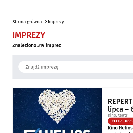
Strona główna
Imprezy
IMPREZY
Znaleziono 319 imprez
REPERTU
lipca – 
Kino, teatr
31 LIP - 06 S
Kino Helios