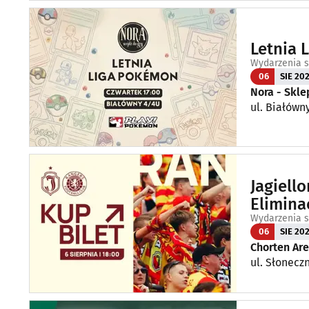
Letnia 
Wydarzenia s
06
SIE 20
Nora - Skl
ul. Białówn
Jagiello
Elimina
Wydarzenia s
06
SIE 20
Chorten Ar
ul. Słoneczn