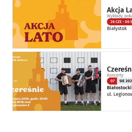
Akcja L
Wykłady, pok
26 CZE - 06 
Białystok
Czereśn
Koncerty
07
SIE 20
Białostocki
ul. Legiono