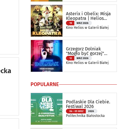
Asterix i Obelix: Misja
Kleopatra | Helios
RePlay
19
WRZ 2026
Kino Helios w Galerii Białej
Grzegorz Dolniak
"Mogło być gorzej"
Stand up | Helios na
12
WRZ 2026
Scenie
Kino Helios w Galerii Białej
ecka
POPULARNE
Podlaskie Dla Ciebie.
Festiwal 2026
04 - 05 WRZ
2026
Politechnika Białostocka