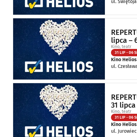
ul. Świętoja
REPERTU
lipca – 
Kino, teatr
31 LIP - 06 S
Kino Helios
ul. Czesława
REPERTU
31 lipca
Kino, teatr
31 LIP - 06 S
Kino Helios
ul. Jurowiec