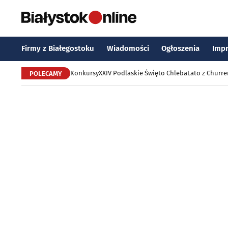
Firmy z Białegostoku
Wiadomości
Ogłoszenia
Imp
Konkursy
XXIV Podlaskie Święto Chleba
Lato z Churr
POLECAMY