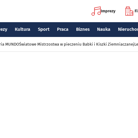
Imprezy
F
rezy
Kultura
Sport
Praca
Biznes
Nauka
Nierucho
eria MUNDO
Światowe Mistrzostwa w pieczeniu Babki i Kiszki Ziemniaczanej
Le