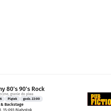
y 80's 90's Rock
eczne, granie do piwa
26
Piątek
godz. 22:00
n & Backstage
1, 15-093 Białystok