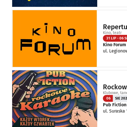
Repertu
Kino, teatr
31 LIP - 06 S
Kino Forum
ul. Legiono
Rockowe
Klubowe, tan
06
SIE 20
Pub Fictio
ul. Suraska 