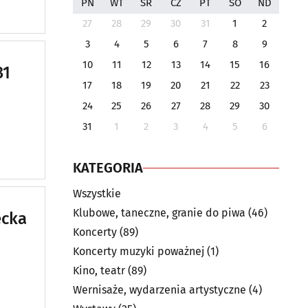
PN
WT
ŚR
CZ
PT
SO
ND
27
28
29
30
31
1
2
3
4
5
6
7
8
9
10
11
12
13
14
15
16
31
17
18
19
20
21
22
23
24
25
26
27
28
29
30
31
1
2
3
4
5
6
KATEGORIA
Wszystkie
Klubowe, taneczne, granie do piwa
(46)
ecka
Koncerty
(89)
Koncerty muzyki poważnej
(1)
Kino, teatr
(89)
Wernisaże, wydarzenia artystyczne
(4)