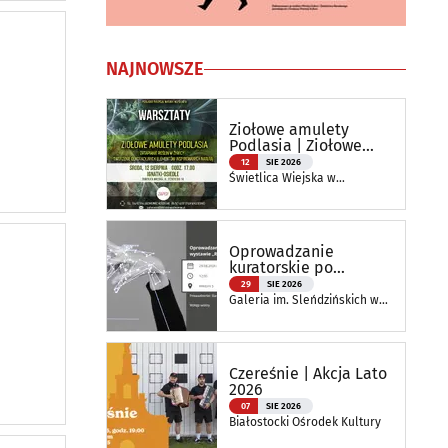
NAJNOWSZE
Ziołowe amulety
Podlasia | Ziołowe
Pokolenia
12
SIE 2026
Świetlica Wiejska w
Ignatkach-Osiedlu, ul.
Jeździecka 14
Oprowadzanie
kuratorskie po
wystawie
29
SIE 2026
„Reinterpretacje”
Galeria im. Sleńdzińskich w
Białymstoku
Czereśnie | Akcja Lato
2026
07
SIE 2026
Białostocki Ośrodek Kultury