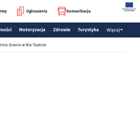
irmy
Ogłoszenia
Komunikacja
mości
Motoryzacja
Zdrowie
Turystyka
Więcej
tnie Granie w Nie Teatrze