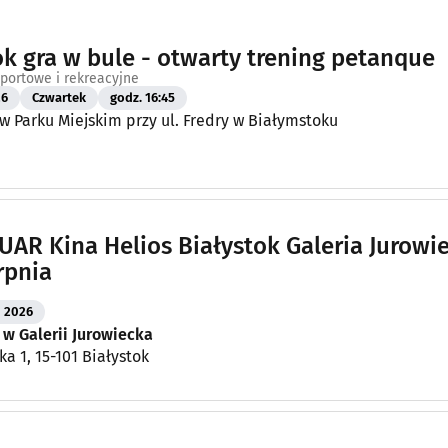
ok gra w bule - otwarty trening petanque
portowe i rekreacyjne
26
Czwartek
godz. 16:45
 Parku Miejskim przy ul. Fredry w Białymstoku
AR Kina Helios Białystok Galeria Jurowi
rpnia
2026
 w Galerii Jurowiecka
ka 1, 15-101 Białystok