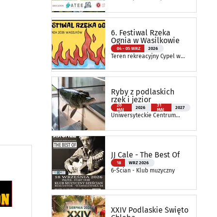
Wydział Nauk o Edukacji
6. Festiwal Rzeka
Ognia w Wasilkowie
04 - 05 WRZ
2026
Teren rekreacyjny Cypel w
Wasilkowie
Ryby z podlaskich
rzek i jezior
20
31
2026
2027
MAJ
MAJ
Uniwersyteckie Centrum
Przyrodnicze im. Prof.
Andrzeja Myrchy
JJ Cale - The Best Of
18
WRZ 2026
6-Ścian - Klub muzyczny
XXIV Podlaskie Święto