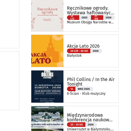
Ręcznikowe ogrody.
Wystawa haftowanych
tkanin inspirowanych
13
31
2025
2026
LIS
SIE
naturą
Muzeum Obojga Narodów w
Bielsku Podlaskim Oddział
Muzeum Podlaskiego w
Białymstoku
Akcja Lato 2026
26 CZE - 06 SIE
2026
Białystok
Phil Collins / In the Air
Tonight
12
WRZ 2026
6-Ścian - Klub muzyczny
Międzynarodowa
konferencja naukowa
ATEE Annual
25 - 28 SIE
2026
Conference 2026
Uniwersytet w Białymstoku.