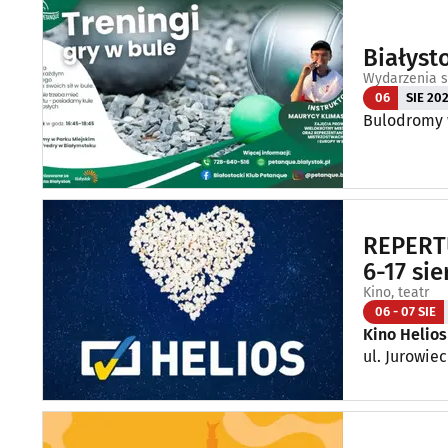
Białyst
Wydarzenia s
06
SIE 20
Bulodromy w
REPERTU
6-17 sie
Kino, teatr
06 - 07 SIE
Kino Helios
ul. Jurowiec