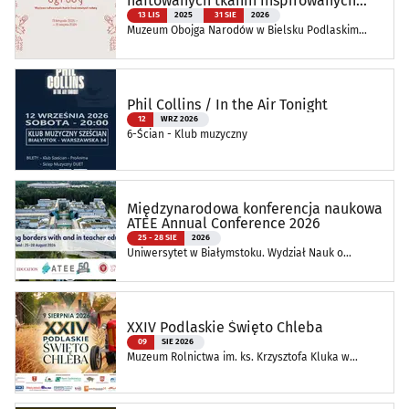
haftowanych tkanin inspirowanych
naturą
13 LIS
2025
31 SIE
2026
Muzeum Obojga Narodów w Bielsku Podlaskim
Oddział Muzeum Podlaskiego w Białymstoku
Phil Collins / In the Air Tonight
12
WRZ 2026
6-Ścian - Klub muzyczny
Międzynarodowa konferencja naukowa
ATEE Annual Conference 2026
25 - 28 SIE
2026
Uniwersytet w Białymstoku. Wydział Nauk o
Edukacji
XXIV Podlaskie Święto Chleba
09
SIE 2026
Muzeum Rolnictwa im. ks. Krzysztofa Kluka w
Ciechanowcu