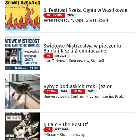
6. Festiwal Rzeka Ognia w Wasilkowie
04 - 05 WRZ
2026
Teren rekreacyjny Cypel w Wasilkowie
Światowe Mistrzostwa w pieczeniu
Babki i Kiszki Ziemniaczanej
08
SIE 2026
plac Tadeusza Kościuszki 4, Supraśl
Ryby z podlaskich rzek i jezior
20 MAJ
2026
31 MAJ
2027
Uniwersyteckie Centrum Przyrodnicze im. Prof.
Andrzeja Myrchy
JJ Cale - The Best Of
18
WRZ 2026
6-Ścian - Klub muzyczny