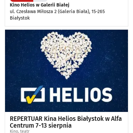
Kino Helios w Galerii Białej
ul. Czesława Miłosza 2 (Galeria Biała), 15-265
Plenerowe, festyny
(12)
Białystok
Dla dzieci
(3)
Targi, konferencje
(8)
Wykłady, pokazy, imprezy okolicznościowe
(13)
Poza Białymstokiem
(1)
REPERTUAR Kina Helios Białystok w Alfa
Centrum 7-13 sierpnia
Kino, teatr