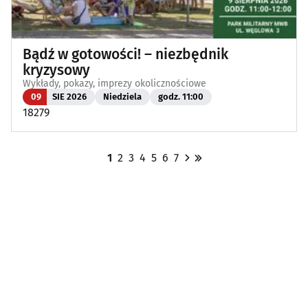
Bądź w gotowości! – niezbędnik
kryzysowy
Wykłady, pokazy, imprezy okolicznościowe
09
SIE 2026
Niedziela
godz. 11:00
18279
1
2
3
4
5
6
7