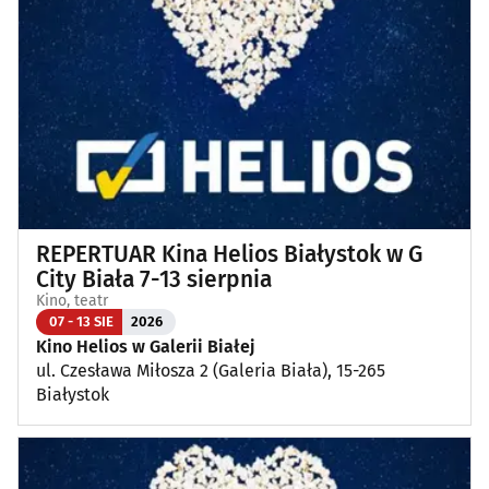
Koncerty
(86)
Koncerty muzyki poważnej
(1)
Kino, teatr
(110)
Wernisaże, wydarzenia artystyczne
(3)
REPERTUAR Kina Helios Białystok w G
Wystawy
(24)
City Biała 7-13 sierpnia
Kino, teatr
Wydarzenia sportowe i rekreacyjne
(21)
07 - 13 SIE
2026
Kino Helios w Galerii Białej
ul. Czesława Miłosza 2 (Galeria Biała), 15-265
Plenerowe, festyny
(9)
Białystok
Dla dzieci
(3)
Targi, konferencje
(8)