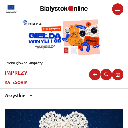
Strona główna
Imprezy
IMPREZY
KATEGORIA
Wszystkie
Wszystkie
Klubowe, taneczne, granie do piwa
(44)