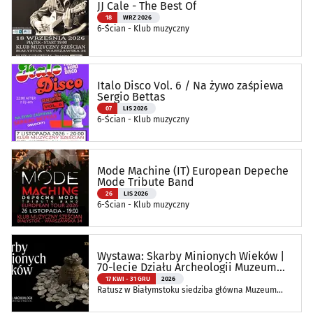
JJ Cale - The Best Of
18
WRZ 2026
6-Ścian - Klub muzyczny
Italo Disco Vol. 6 / Na żywo zaśpiewa
Sergio Bettas
07
LIS 2026
6-Ścian - Klub muzyczny
Mode Machine (IT) European Depeche
Mode Tribute Band
26
LIS 2026
6-Ścian - Klub muzyczny
Wystawa: Skarby Minionych Wieków |
70-lecie Działu Archeologii Muzeum
Podlaskiego
17 KWI - 31 GRU
2026
Ratusz w Białymstoku siedziba główna Muzeum
Podlaskiego w Białymstoku