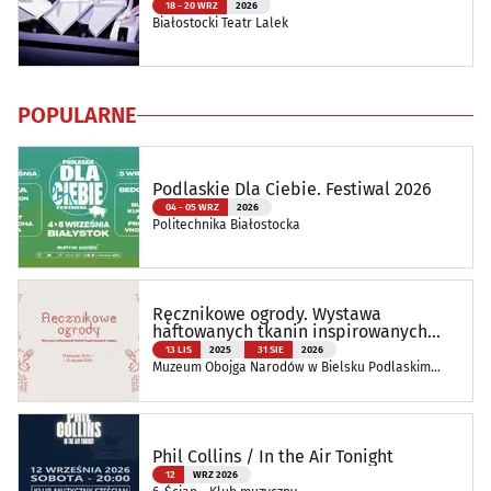
18 - 20 WRZ
2026
Białostocki Teatr Lalek
POPULARNE
Podlaskie Dla Ciebie. Festiwal 2026
04 - 05 WRZ
2026
Politechnika Białostocka
Ręcznikowe ogrody. Wystawa
haftowanych tkanin inspirowanych
naturą
13 LIS
2025
31 SIE
2026
Muzeum Obojga Narodów w Bielsku Podlaskim
Oddział Muzeum Podlaskiego w Białymstoku
Phil Collins / In the Air Tonight
12
WRZ 2026