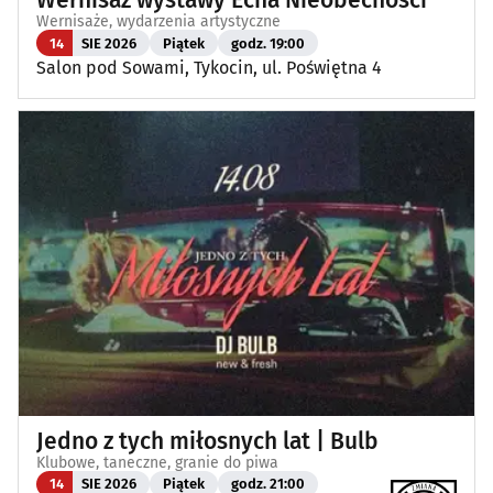
Wernisaż wystawy Echa Nieobecności
Wernisaże, wydarzenia artystyczne
14
SIE 2026
Piątek
godz. 19:00
Salon pod Sowami, Tykocin, ul. Poświętna 4
Jedno z tych miłosnych lat | Bulb
Klubowe, taneczne, granie do piwa
14
SIE 2026
Piątek
godz. 21:00