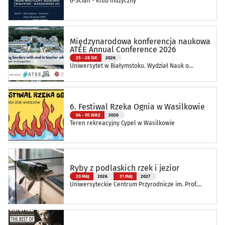
6-Ścian - Klub muzyczny
Międzynarodowa konferencja naukowa
ATEE Annual Conference 2026
25 - 28 SIE
2026
Uniwersytet w Białymstoku. Wydział Nauk o
Edukacji
6. Festiwal Rzeka Ognia w Wasilkowie
04 - 05 WRZ
2026
Teren rekreacyjny Cypel w Wasilkowie
Ryby z podlaskich rzek i jezior
20 MAJ
2026
31 MAJ
2027
Uniwersyteckie Centrum Przyrodnicze im. Prof.
Andrzeja Myrchy