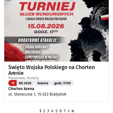
Święto Wojska Polskiego na Chorten
Arenie
Plenerowe, festyny
15
SIE 2026
Sobota
godz. 17:00
Chorten Arena
ul. Słoneczna 1, 15-323 Białystok
1
2
3
4
5
6
7