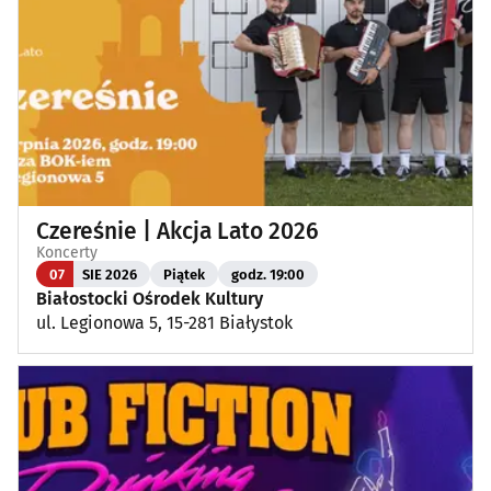
Wykłady, pokazy, imprezy okolicznościowe
(13)
Poza Białymstokiem
(1)
Czereśnie | Akcja Lato 2026
Koncerty
07
SIE 2026
Piątek
godz. 19:00
Białostocki Ośrodek Kultury
ul. Legionowa 5, 15-281 Białystok