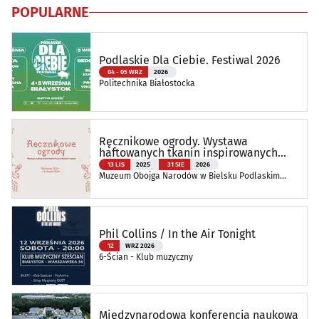
POPULARNE
Podlaskie Dla Ciebie. Festiwal 2026
04 - 05 WRZ
2026
Politechnika Białostocka
Ręcznikowe ogrody. Wystawa
haftowanych tkanin inspirowanych
naturą
13 LIS
2025
31 SIE
2026
Muzeum Obojga Narodów w Bielsku Podlaskim
Oddział Muzeum Podlaskiego w Białymstoku
Phil Collins / In the Air Tonight
12
WRZ 2026
6-Ścian - Klub muzyczny
Międzynarodowa konferencja naukowa