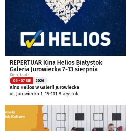
Koncerty
(89)
Koncerty muzyki poważnej
(1)
Kino, teatr
(115)
Wernisaże, wydarzenia artystyczne
(4)
REPERTUAR Kina Helios Białystok
Wystawy
(25)
Galeria Jurowiecka 7-13 sierpnia
Kino, teatr
Wydarzenia sportowe i rekreacyjne
(27)
06 - 07 SIE
2026
Kino Helios w Galerii Jurowiecka
ul. Jurowiecka 1, 15-101 Białystok
Plenerowe, festyny
(13)
Dla dzieci
(3)
Targi, konferencje
(8)