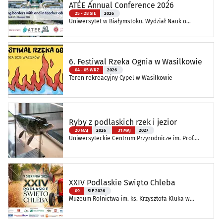
ATEE Annual Conference 2026
25 - 28 SIE
2026
Uniwersytet w Białymstoku. Wydział Nauk o
Edukacji
6. Festiwal Rzeka Ognia w Wasilkowie
04 - 05 WRZ
2026
Teren rekreacyjny Cypel w Wasilkowie
Ryby z podlaskich rzek i jezior
20 MAJ
2026
31 MAJ
2027
Uniwersyteckie Centrum Przyrodnicze im. Prof.
Andrzeja Myrchy
XXIV Podlaskie Święto Chleba
09
SIE 2026
Muzeum Rolnictwa im. ks. Krzysztofa Kluka w
Ciechanowcu