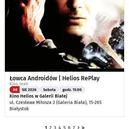
Łowca Androidów | Helios RePlay
Kino, teatr
08
SIE 2026
Sobota
godz. 15:00
Kino Helios w Galerii Białej
ul. Czesława Miłosza 2 (Galeria Biała), 15-265
Białystok
1
2
3
4
5
6
7