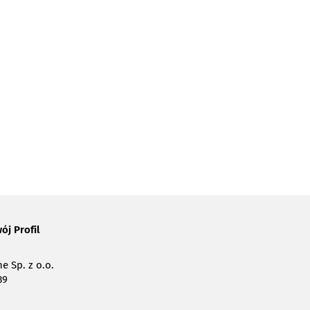
ój Profil
e Sp. z o.o.
39