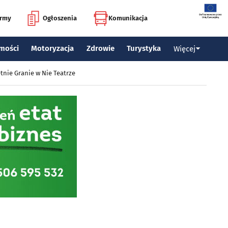
irmy
Ogłoszenia
Komunikacja
mości
Motoryzacja
Zdrowie
Turystyka
Więcej
tnie Granie w Nie Teatrze