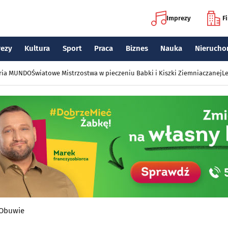
Imprezy
F
rezy
Kultura
Sport
Praca
Biznes
Nauka
Nierucho
eria MUNDO
Światowe Mistrzostwa w pieczeniu Babki i Kiszki Ziemniaczanej
Le
Obuwie