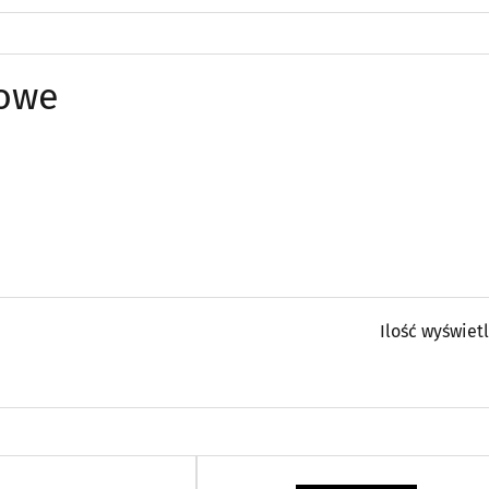
towe
Ilość wyświet