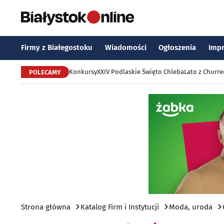
Firmy z Białegostoku
Wiadomości
Ogłoszenia
Imp
Konkursy
XXIV Podlaskie Święto Chleba
Lato z Churr
POLECAMY
Strona główna
Katalog Firm i Instytucji
Moda, uroda