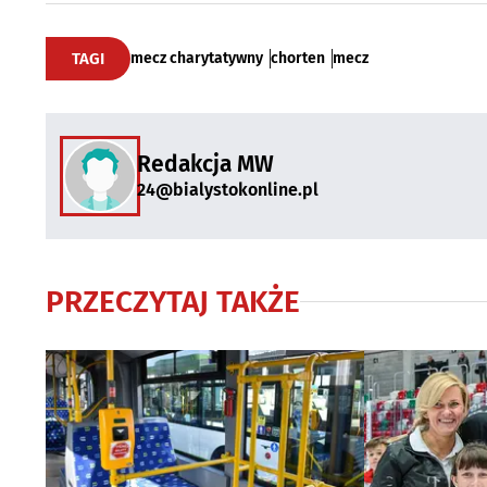
TAGI
mecz charytatywny
chorten
mecz
Redakcja MW
24@bialystokonline.pl
PRZECZYTAJ TAKŻE