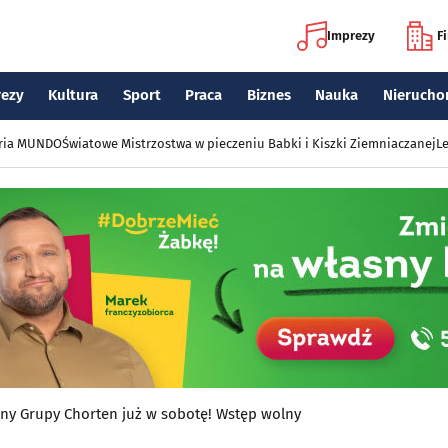
Imprezy
F
rezy
Kultura
Sport
Praca
Biznes
Nauka
Nierucho
eria MUNDO
Światowe Mistrzostwa w pieczeniu Babki i Kiszki Ziemniaczanej
Le
wny Grupy Chorten już w sobotę! Wstęp wolny