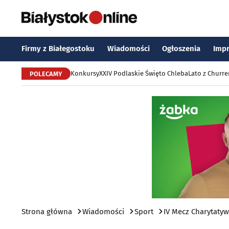
Firmy z Białegostoku
Wiadomości
Ogłoszenia
Imp
Konkursy
XXIV Podlaskie Święto Chleba
Lato z Churr
POLECAMY
Strona główna
Wiadomości
Sport
IV Mecz Charytaty