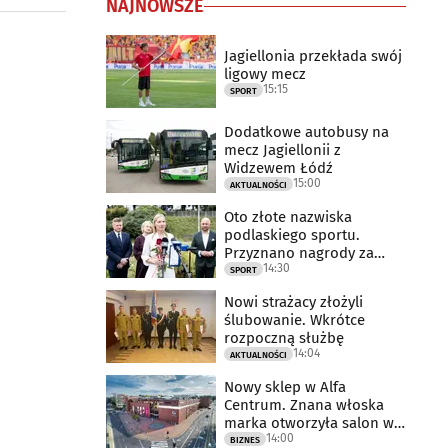
NAJNOWSZE
Jagiellonia przekłada swój
ligowy mecz
15:15
SPORT
Dodatkowe autobusy na
mecz Jagiellonii z
Widzewem Łódź
15:00
AKTUALNOŚCI
Oto złote nazwiska
podlaskiego sportu.
Przyznano nagrody za
14:30
2025 rok
SPORT
Nowi strażacy złożyli
ślubowanie. Wkrótce
rozpoczną służbę
14:04
AKTUALNOŚCI
Nowy sklep w Alfa
Centrum. Znana włoska
marka otworzyła salon w
14:00
Białymstoku
BIZNES