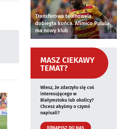
Transferowa telenowela
dobiegła końca. Afimico Pululu
ma nowy klub
MASZ CIEKAWY
TEMAT?
Wiesz, że zdarzyło się coś
interesującego w
Białymstoku lub okolicy?
Chcesz abyśmy o czymś
napisali?
NAPISZ DO NAS