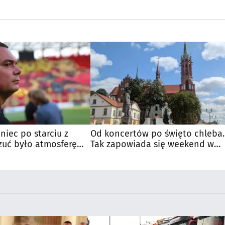
niec po starciu z
Od koncertów po święto chleba.
zuć było atmosferę
Tak zapowiada się weekend w
u
regionie