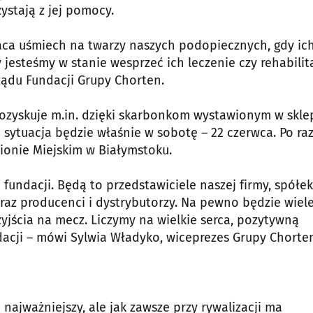
ystają z jej pomocy.
raca uśmiech na twarzy naszych podopiecznych, gdy ic
y jesteśmy w stanie wesprzeć ich leczenie czy rehabilit
ządu Fundacji Grupy Chorten.
ozyskuje m.in. dzięki skarbonkom wystawionym w skl
a sytuacja będzie właśnie w sobotę – 22 czerwca. Po ra
ionie Miejskim w Białymstoku.
fundacji. Będą to przedstawiciele naszej firmy, spółek
oraz producenci i dystrybutorzy. Na pewno będzie wiel
jścia na mecz. Liczymy na wielkie serca, pozytywną
dacji – mówi Sylwia Władyko, wiceprezes Grupy Chorte
ajważniejszy, ale jak zawsze przy rywalizacji ma