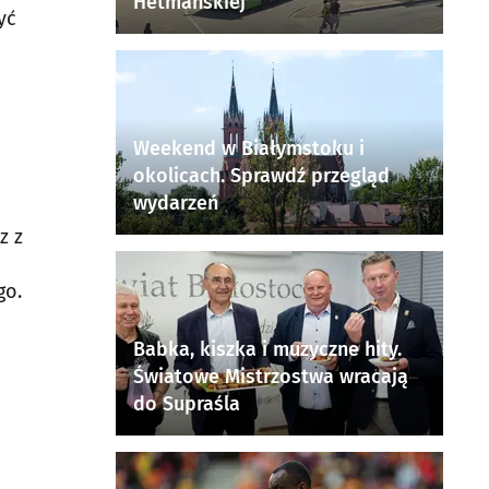
Hetmańskiej
yć
Weekend w Białymstoku i
okolicach. Sprawdź przegląd
wydarzeń
z z
go.
Babka, kiszka i muzyczne hity.
Światowe Mistrzostwa wracają
do Supraśla