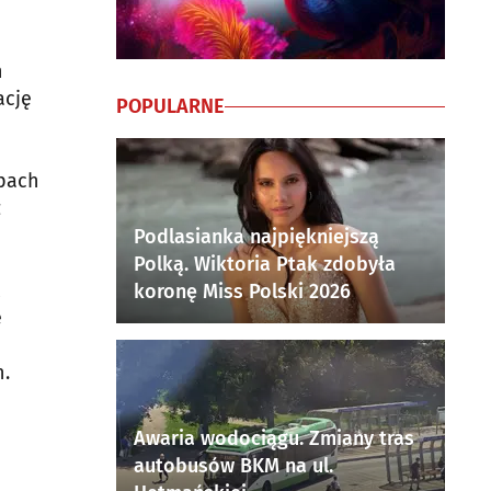
h
ację
POPULARNE
epach
z
Podlasianka najpiękniejszą
Polką. Wiktoria Ptak zdobyła
koronę Miss Polski 2026
e
n.
Awaria wodociągu. Zmiany tras
autobusów BKM na ul.