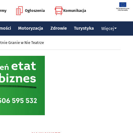
irmy
Ogłoszenia
Komunikacja
mości
Motoryzacja
Zdrowie
Turystyka
Więcej
tnie Granie w Nie Teatrze