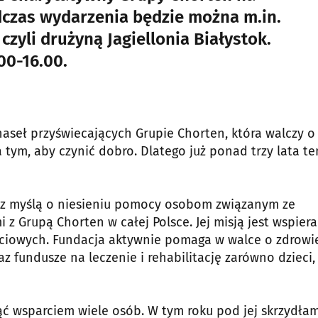
dczas wydarzenia będzie można m.in.
czyli drużyną Jagiellonia Białystok.
00-16.00.
haseł przyświecających Grupie Chorten, która walczy o
a tym, aby czynić dobro. Dlatego już ponad trzy lata t
a z myślą o niesieniu pomocy osobom związanym ze
 z Grupą Chorten w całej Polsce. Jej misją jest wspier
życiowych. Fundacja aktywnie pomaga w walce o zdrowie
 fundusze na leczenie i rehabilitację zarówno dzieci, 
ąć wsparciem wiele osób. W tym roku pod jej skrzydłam