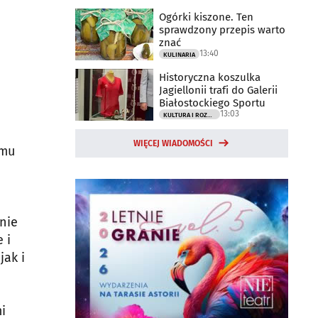
Ogórki kiszone. Ten
sprawdzony przepis warto
znać
13:40
KULINARIA
Historyczna koszulka
Jagiellonii trafi do Galerii
Białostockiego Sportu
13:03
KULTURA I ROZRYWKA
WIĘCEJ WIADOMOŚCI
emu
anie
 i
jak i
i