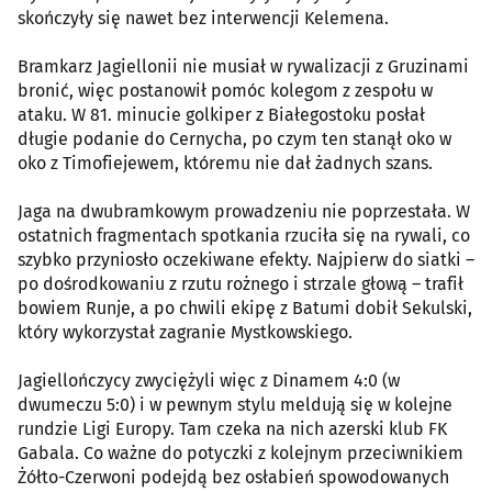
skończyły się nawet bez interwencji Kelemena.
Bramkarz Jagiellonii nie musiał w rywalizacji z Gruzinami
bronić, więc postanowił pomóc kolegom z zespołu w
ataku. W 81. minucie golkiper z Białegostoku posłał
długie podanie do Cernycha, po czym ten stanął oko w
oko z Timofiejewem, któremu nie dał żadnych szans.
Jaga na dwubramkowym prowadzeniu nie poprzestała. W
ostatnich fragmentach spotkania rzuciła się na rywali, co
szybko przyniosło oczekiwane efekty. Najpierw do siatki –
po dośrodkowaniu z rzutu rożnego i strzale głową – trafił
bowiem Runje, a po chwili ekipę z Batumi dobił Sekulski,
który wykorzystał zagranie Mystkowskiego.
Jagiellończycy zwyciężyli więc z Dinamem 4:0 (w
dwumeczu 5:0) i w pewnym stylu meldują się w kolejne
rundzie Ligi Europy. Tam czeka na nich azerski klub FK
Gabala. Co ważne do potyczki z kolejnym przeciwnikiem
Żółto-Czerwoni podejdą bez osłabień spowodowanych