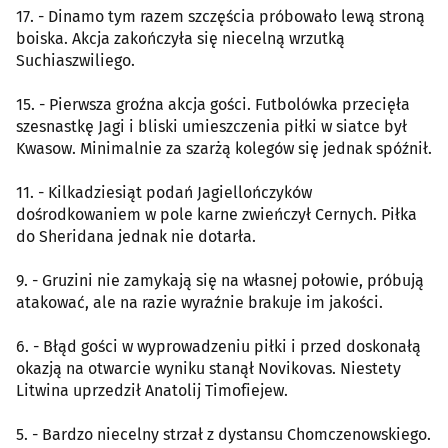
17. - Dinamo tym razem szczęścia próbowało lewą stroną
boiska. Akcja zakończyła się niecelną wrzutką
Suchiaszwiliego.
15. - Pierwsza groźna akcja gości. Futbolówka przecięła
szesnastkę Jagi i bliski umieszczenia piłki w siatce był
Kwasow. Minimalnie za szarżą kolegów się jednak spóźnił.
11. - Kilkadziesiąt podań Jagiellończyków
dośrodkowaniem w pole karne zwieńczył Cernych. Piłka
do Sheridana jednak nie dotarła.
9. - Gruzini nie zamykają się na własnej połowie, próbują
atakować, ale na razie wyraźnie brakuje im jakości.
6. - Błąd gości w wyprowadzeniu piłki i przed doskonałą
okazją na otwarcie wyniku stanął Novikovas. Niestety
Litwina uprzedził Anatolij Timofiejew.
5. - Bardzo niecelny strzał z dystansu Chomczenowskiego.