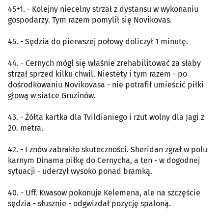
45+1. - Kolejny niecelny strzał z dystansu w wykonaniu
gospodarzy. Tym razem pomylił się Novikovas.
45. - Sędzia do pierwszej połowy doliczył 1 minutę.
44. - Cernych mógł się właśnie zrehabilitować za słaby
strzał sprzed kilku chwil. Niestety i tym razem - po
dośrodkowaniu Novikovasa - nie potrafił umieścić piłki
głową w siatce Gruzinów.
43. - Żółta kartka dla Tvildianiego i rzut wolny dla Jagi z
20. metra.
42. - I znów zabrakło skuteczności. Sheridan zgrał w polu
karnym Dinama piłkę do Cernycha, a ten - w dogodnej
sytuacji - uderzył wysoko ponad bramką.
40. - Uff. Kwasow pokonuje Kelemena, ale na szczęście
sędzia - słusznie - odgwizdał pozycję spaloną.