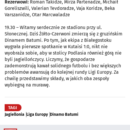
Rezerwowi:
Roman Takidze, Mirza Partenadze, Michaił
Goreliszwili, Valerian Tevdoradze, Vaja Koridze, Beka
Varszanidze, Otar Marcwaladze
19.30 – Witamy serdecznie ze stadionu przy ul.
Słonecznej. Dziś Żółto-Czerwoni zmierzą się z gruzińskim
Dinamem Batumi. Po tym, jak ekipa z Białegostoku
wygrała pierwsze spotkanie w Kutaisi 1:0, nikt nie
wyobraża sobie, aby w stolicy Podlasia również górą nie
byli Jagiellończycy. Liczymy, że gospodarze
zademonstrują kawał solidnego futbolu i bez większych
problemów awansują do kolejnej rundy Ligi Europy. Za
chwilę przedstawimy składy, w jakich oba zespoły
wybiegną na murawę.
TAGI
Jagiellonia
Liga Europy
Dinamo Batumi