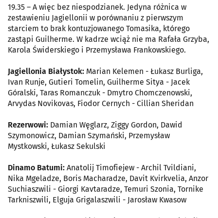
19.35 – A więc bez niespodzianek. Jedyna różnica w
zestawieniu Jagiellonii w porównaniu z pierwszym
starciem to brak kontuzjowanego Tomasika, którego
zastąpi Guilherme. W kadrze wciąż nie ma Rafała Grzyba,
Karola Świderskiego i Przemysława Frankowskiego.
Jagiellonia Białystok:
Marian Kelemen - Łukasz Burliga,
Ivan Runje, Gutieri Tomelin, Guilherme Sitya - Jacek
Góralski, Taras Romanczuk - Dmytro Chomczenowski,
Arvydas Novikovas, Fiodor Cernych - Cillian Sheridan
Rezerwowi:
Damian Węglarz, Ziggy Gordon, Dawid
Szymonowicz, Damian Szymański, Przemysław
Mystkowski, Łukasz Sekulski
Dinamo Batumi:
Anatolij Timofiejew - Archil Tvildiani,
Nika Mgeladze, Boris Macharadze, Davit Kvirkvelia, Anzor
Suchiaszwili - Giorgi Kavtaradze, Temuri Szonia, Tornike
Tarkniszwili, Elguja Grigalaszwili - Jarosław Kwasow