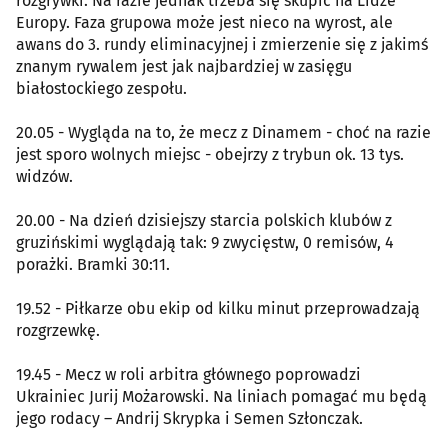
rozgrywki. Na razie jednak trzeba się skupić na Lidze
Europy. Faza grupowa może jest nieco na wyrost, ale
awans do 3. rundy eliminacyjnej i zmierzenie się z jakimś
znanym rywalem jest jak najbardziej w zasięgu
białostockiego zespołu.
20.05 - Wygląda na to, że mecz z Dinamem - choć na razie
jest sporo wolnych miejsc - obejrzy z trybun ok. 13 tys.
widzów.
20.00 - Na dzień dzisiejszy starcia polskich klubów z
gruzińskimi wyglądają tak: 9 zwycięstw, 0 remisów, 4
porażki. Bramki 30:11.
19.52 - Piłkarze obu ekip od kilku minut przeprowadzają
rozgrzewkę.
19.45 - Mecz w roli arbitra głównego poprowadzi
Ukrainiec Jurij Możarowski. Na liniach pomagać mu będą
jego rodacy – Andrij Skrypka i Semen Szłonczak.