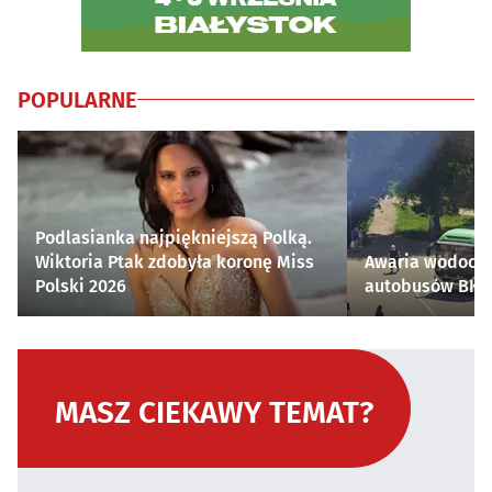
POPULARNE
Podlasianka najpiękniejszą Polką.
Wiktoria Ptak zdobyła koronę Miss
Awaria wodocią
Polski 2026
autobusów BKM 
MASZ CIEKAWY TEMAT?