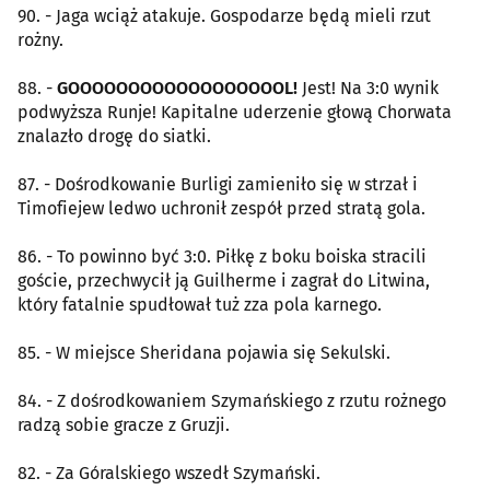
90. - Jaga wciąż atakuje. Gospodarze będą mieli rzut
rożny.
88. -
GOOOOOOOOOOOOOOOOOOL!
Jest! Na 3:0 wynik
podwyższa Runje! Kapitalne uderzenie głową Chorwata
znalazło drogę do siatki.
87. - Dośrodkowanie Burligi zamieniło się w strzał i
Timofiejew ledwo uchronił zespół przed stratą gola.
86. - To powinno być 3:0. Piłkę z boku boiska stracili
goście, przechwycił ją Guilherme i zagrał do Litwina,
który fatalnie spudłował tuż zza pola karnego.
85. - W miejsce Sheridana pojawia się Sekulski.
84. - Z dośrodkowaniem Szymańskiego z rzutu rożnego
radzą sobie gracze z Gruzji.
82. - Za Góralskiego wszedł Szymański.