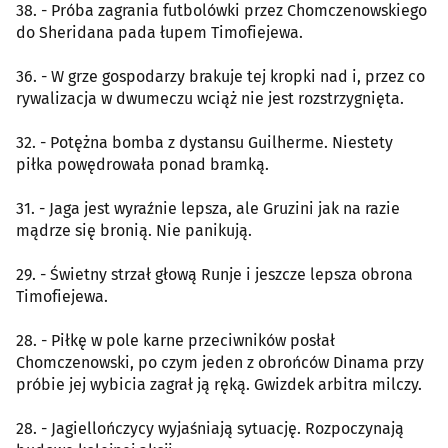
38. - Próba zagrania futbolówki przez Chomczenowskiego
do Sheridana pada łupem Timofiejewa.
36. - W grze gospodarzy brakuje tej kropki nad i, przez co
rywalizacja w dwumeczu wciąż nie jest rozstrzygnięta.
32. - Potężna bomba z dystansu Guilherme. Niestety
piłka powędrowała ponad bramką.
31. - Jaga jest wyraźnie lepsza, ale Gruzini jak na razie
mądrze się bronią. Nie panikują.
29. - Świetny strzał głową Runje i jeszcze lepsza obrona
Timofiejewa.
28. - Piłkę w pole karne przeciwników posłał
Chomczenowski, po czym jeden z obrońców Dinama przy
próbie jej wybicia zagrał ją ręką. Gwizdek arbitra milczy.
28. - Jagiellończycy wyjaśniają sytuację. Rozpoczynają