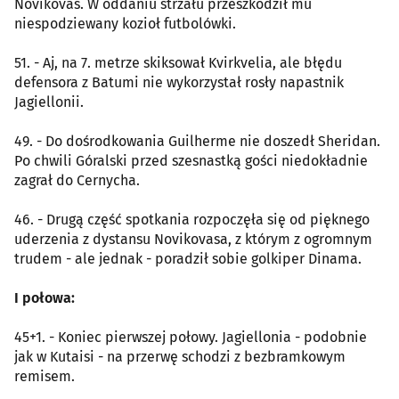
Novikovas. W oddaniu strzału przeszkodził mu
niespodziewany kozioł futbolówki.
51. - Aj, na 7. metrze skiksował Kvirkvelia, ale błędu
defensora z Batumi nie wykorzystał rosły napastnik
Jagiellonii.
49. - Do dośrodkowania Guilherme nie doszedł Sheridan.
Po chwili Góralski przed szesnastką gości niedokładnie
zagrał do Cernycha.
46. - Drugą część spotkania rozpoczęła się od pięknego
uderzenia z dystansu Novikovasa, z którym z ogromnym
trudem - ale jednak - poradził sobie golkiper Dinama.
I połowa:
45+1. - Koniec pierwszej połowy. Jagiellonia - podobnie
jak w Kutaisi - na przerwę schodzi z bezbramkowym
remisem.