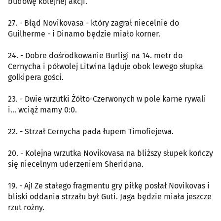
budowę kolejnej akcji.
27. - Błąd Novikovasa - który zagrał niecelnie do
Guilherme - i Dinamo będzie miało korner.
24. - Dobre dośrodkowanie Burligi na 14. metr do
Cernycha i półwolej Litwina ląduje obok lewego słupka
golkipera gości.
23. - Dwie wrzutki Żółto-Czerwonych w pole karne rywali
i... wciąż mamy 0:0.
22. - Strzał Cernycha pada łupem Timofiejewa.
20. - Kolejna wrzutka Novikovasa na bliższy słupek kończy
się niecelnym uderzeniem Sheridana.
19. - Aj! Ze stałego fragmentu gry piłkę posłał Novikovas i
bliski oddania strzału był Guti. Jaga będzie miała jeszcze
rzut rożny.