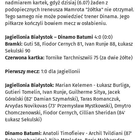
nadmiarem kartek, gdyż dzisiaj (6.07) żaden z
podopiecznych Ireneusza Mamrota "żółtka" nie otrzymał.
Tego samego nie może powiedzieć trener Dinama. Jego
piłkarze kończyli bowiem mecz w osłabieniu.
Jagiellonia Białystok – Dinamo Batumi
4:0 (0:0)
Bramki:
Guti 58, Fiodor Cernych 81, Ivan Runje 88, Łukasz
Sekulski 90
Czerwona kartka:
Tornike Tarchniszwili 75 (za dwie żółte)
Pierwszy mecz:
1:0 dla Jagiellonii
Jagiellonia Białystok:
Marian Kelemen - Łukasz Burliga,
Gutieri Tomelin, Ivan Runje, Guilherme Sitya, Jacek
Góralski (82' Damian Szymański), Taras Romanczuk,
Arvydas Novikovas (73' Przemysław Mystkowski), Dmytro
Chomczenowski, Fiodor Cernych, Cillian Sheridan (84'
Łukasz Sekulski)
Dinamo Batumi:
Anatoli Timofieiev - Archil Tvildiani (87'