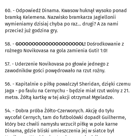
60. - Odpowiedź Dinama. Kwasow huknął wysoko ponad
bramką Kelemena. Nazwisko bramkarza Jagiellonii
wymieniamy dzisiaj chyba po raz... drugi? A za nami
przecież już godzina gry.
58. -
GOOOOOOOOOOOOOOOOOOOL!
Dośrodkowanie z
rożnego Novikovasa na gola zamienia Guti! 1:0!
57. - Uderzenie Novikovasa po głowie jednego z
zawodników gości powędrowało na rzut rożny.
56. - Kapitalnie o piłkę powalczył Sheridan, dzięki czemu
Jaga - po faulu na Cernychu - będzie miał rzut wolny z 21.
metra. Żółtą kartkę w tej akcji otrzymał Mgeladze.
54. - Dobra próba Żółto-Czerwonych. Akcję do tyłu
wycofał Cernych, tam do futbolówki dopadł Guilherme,
który bez chwili namysłu wrzucił piłkę w pole karne
Dinama, gdzie bliski umieszczenia jej w siatce był