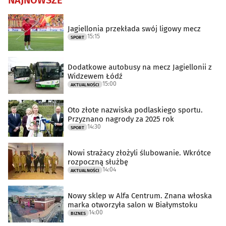
Jagiellonia przekłada swój ligowy mecz
15:15
SPORT
Dodatkowe autobusy na mecz Jagiellonii z
Widzewem Łódź
15:00
AKTUALNOŚCI
Oto złote nazwiska podlaskiego sportu.
Przyznano nagrody za 2025 rok
14:30
SPORT
Nowi strażacy złożyli ślubowanie. Wkrótce
rozpoczną służbę
14:04
AKTUALNOŚCI
Nowy sklep w Alfa Centrum. Znana włoska
marka otworzyła salon w Białymstoku
14:00
BIZNES