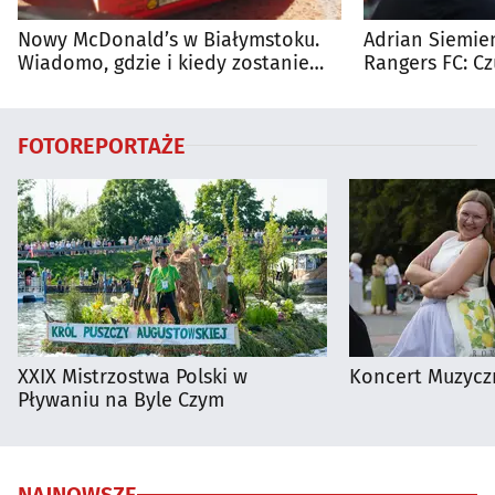
Nowy McDonald’s w Białymstoku.
Adrian Siemien
Wiadomo, gdzie i kiedy zostanie
Rangers FC: C
otwarty
dużego meczu
FOTOREPORTAŻE
XXIX Mistrzostwa Polski w
Koncert Muzycz
Pływaniu na Byle Czym
NAJNOWSZE