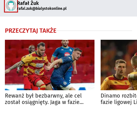
Rafał Żuk
rafal.zuk@bialystokonline.pl
PRZECZYTAJ TAKŻE
Rewanż był bezbarwny, ale cel
Dinamo rozbit
został osiągnięty. Jaga w fazie
fazie ligowej L
ligowej LK!