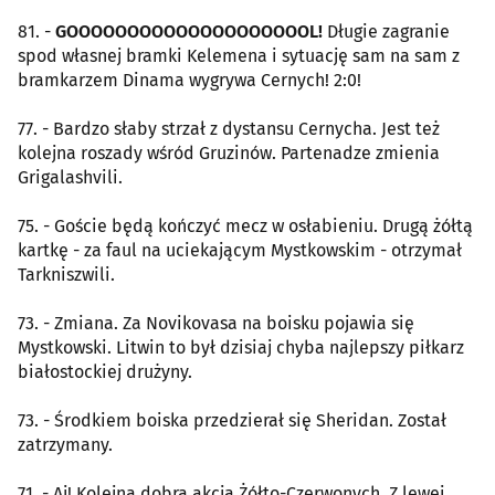
81. -
GOOOOOOOOOOOOOOOOOOOOL!
Długie zagranie
spod własnej bramki Kelemena i sytuację sam na sam z
bramkarzem Dinama wygrywa Cernych! 2:0!
77. - Bardzo słaby strzał z dystansu Cernycha. Jest też
kolejna roszady wśród Gruzinów. Partenadze zmienia
Grigalashvili.
75. - Goście będą kończyć mecz w osłabieniu. Drugą żółtą
kartkę - za faul na uciekającym Mystkowskim - otrzymał
Tarkniszwili.
73. - Zmiana. Za Novikovasa na boisku pojawia się
Mystkowski. Litwin to był dzisiaj chyba najlepszy piłkarz
białostockiej drużyny.
73. - Środkiem boiska przedzierał się Sheridan. Został
zatrzymany.
71. - Aj! Kolejna dobra akcja Żółto-Czerwonych. Z lewej