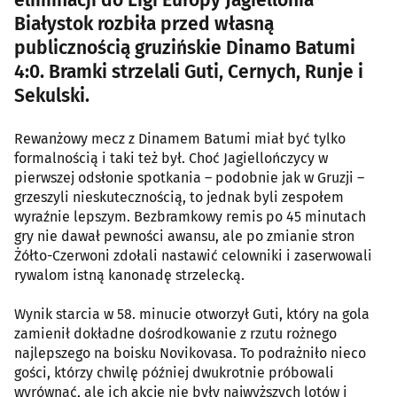
eliminacji do Ligi Europy Jagiellonia
Białystok rozbiła przed własną
publicznością gruzińskie Dinamo Batumi
4:0. Bramki strzelali Guti, Cernych, Runje i
Sekulski.
Rewanżowy mecz z Dinamem Batumi miał być tylko
formalnością i taki też był. Choć Jagiellończycy w
pierwszej odsłonie spotkania – podobnie jak w Gruzji –
grzeszyli nieskutecznością, to jednak byli zespołem
wyraźnie lepszym. Bezbramkowy remis po 45 minutach
gry nie dawał pewności awansu, ale po zmianie stron
Żółto-Czerwoni zdołali nastawić celowniki i zaserwowali
rywalom istną kanonadę strzelecką.
Wynik starcia w 58. minucie otworzył Guti, który na gola
zamienił dokładne dośrodkowanie z rzutu rożnego
najlepszego na boisku Novikovasa. To podrażniło nieco
gości, którzy chwilę później dwukrotnie próbowali
wyrównać, ale ich akcje nie były najwyższych lotów i