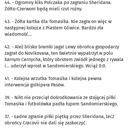
44. - Ogromny kiks Polczaka po zagraniu Sheridana.
Żółto-Czerwoni będą mieli rzut rożny.
43. - Żółta kartka dla Tomasika. Nie zagra on więc w
następnej kolejce z Piastem Gliwice. Bardzo zła
wiadomość...
42. - Ależ blisko bramki Jaga! Lewy obrońca gospodarzy
zagrał do Novikovasa, ten świetnie wypatrzył w polu
karnym Cernycha, który obrotem zwiódł jednego z rywala
i... uderzył wprost w Sandomierskiego. Wciąż 0:0.
41. - Kolejna wrzutka Tomasika i kolejna pewna
interwencja golkipera Pasów.
39. - Nikt nie przeciął dośrodkowania ze stojącej piłki
Tomasika i futbolówka padła łupem Sandomierskiego.
37. - Ładne zgranie piłki piętką przez Sheridana, lecz
obrońcy Cracovii nie dali się zaskoczyć.