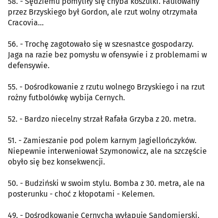
58. - Sędziemu pomyliły się chyba koszulki. Faulowany
przez Brzyskiego był Gordon, ale rzut wolny otrzymała
Cracovia...
56. - Trochę zagotowało się w szesnastce gospodarzy.
Jaga na razie bez pomysłu w ofensywie i z problemami w
defensywie.
55. - Dośrodkowanie z rzutu wolnego Brzyskiego i na rzut
rożny futbolówkę wybija Cernych.
52. - Bardzo niecelny strzał Rafała Grzyba z 20. metra.
51. - Zamieszanie pod polem karnym Jagiellończyków.
Niepewnie interweniował Szymonowicz, ale na szczęście
obyło się bez konsekwencji.
50. - Budziński w swoim stylu. Bomba z 30. metra, ale na
posterunku - choć z kłopotami - Kelemen.
49. - Dośrodkowanie Cernycha wyłapuje Sandomierski.