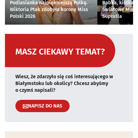
Podlasianka najpiękniejszą Polką.
Babka, kiszka i
Wiktoria Ptak zdobyła koronę Miss
Światowe Mistr
Polski 2026
Supraśla
MASZ CIEKAWY TEMAT?
Wiesz, że zdarzyło się coś interesującego w
Białymstoku lub okolicy? Chcesz abyśmy
o czymś napisali?
NAPISZ DO NAS