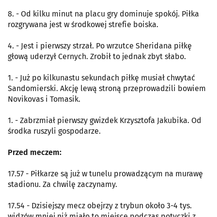
8. - Od kilku minut na placu gry dominuje spokój. Piłka
rozgrywana jest w środkowej strefie boiska.
4. - Jest i pierwszy strzał. Po wrzutce Sheridana piłkę
głową uderzył Cernych. Zrobił to jednak zbyt słabo.
1. - Już po kilkunastu sekundach piłkę musiał chwytać
Sandomierski. Akcję lewą stroną przeprowadzili bowiem
Novikovas i Tomasik.
1. - Zabrzmiał pierwszy gwizdek Krzysztofa Jakubika. Od
środka ruszyli gospodarze.
Przed meczem:
17.57 - Piłkarze są już w tunelu prowadzącym na murawę
stadionu. Za chwilę zaczynamy.
17.54 - Dzisiejszy mecz obejrzy z trybun około 3-4 tys.
widzów mniej niż miało to miejsce podczas potyczki z