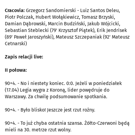
Cracovia:
Grzegorz Sandomierski - Luiz Santos Deleu,
Piotr Polczak, Hubert Wołąkiewicz, Tomasz Brzyski,
Damian Dąbrowski, Marcin Budziński, Jakub Wójcicki,
Sebastian Steblecki (79' Krzysztof Piątek), Erik Jendrisek
(89' Paweł Jaroszyński), Mateusz Szczepaniak (92' Mateusz
Cetnarski)
Zapis relacji live:
II połowa:
90+4. - No i niestety koniec. 0:0. Jeżeli w poniedziałek
(17.04) Legia wygra z Koroną, lider powędruje do
Warszawy. Za chwilę podsumowanie spotkania.
90+4. - Było blisko! Jeszcze jest rzut rożny.
90+4. - To już chyba ostatnia szansa. Żółto-Czerwoni będą
mieli na 30. metrze rzut wolny.