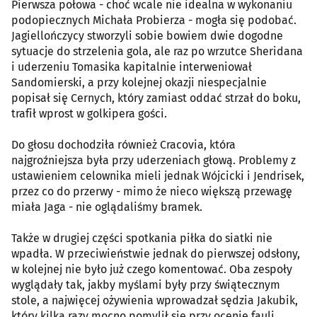
Pierwsza połowa - choć wcale nie idealna w wykonaniu
podopiecznych Michała Probierza - mogła się podobać.
Jagiellończycy stworzyli sobie bowiem dwie dogodne
sytuacje do strzelenia gola, ale raz po wrzutce Sheridana
i uderzeniu Tomasika kapitalnie interweniował
Sandomierski, a przy kolejnej okazji niespecjalnie
popisał się Cernych, który zamiast oddać strzał do boku,
trafił wprost w golkipera gości.
Do głosu dochodziła również Cracovia, która
najgroźniejsza była przy uderzeniach głową. Problemy z
ustawieniem celownika mieli jednak Wójcicki i Jendrisek,
przez co do przerwy - mimo że nieco większą przewagę
miała Jaga - nie oglądaliśmy bramek.
Także w drugiej części spotkania piłka do siatki nie
wpadła. W przeciwieństwie jednak do pierwszej odsłony,
w kolejnej nie było już czego komentować. Oba zespoły
wyglądały tak, jakby myślami były przy świątecznym
stole, a najwięcej ożywienia wprowadzał sędzia Jakubik,
który kilka razy mocno pomylił się przy ocenie fauli.