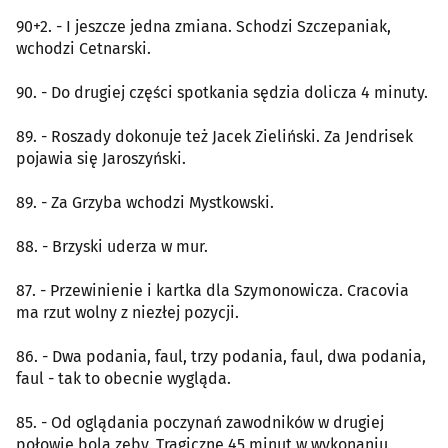
90+2. - I jeszcze jedna zmiana. Schodzi Szczepaniak,
wchodzi Cetnarski.
90. - Do drugiej części spotkania sędzia dolicza 4 minuty.
89. - Roszady dokonuje też Jacek Zieliński. Za Jendrisek
pojawia się Jaroszyński.
89. - Za Grzyba wchodzi Mystkowski.
88. - Brzyski uderza w mur.
87. - Przewinienie i kartka dla Szymonowicza. Cracovia
ma rzut wolny z niezłej pozycji.
86. - Dwa podania, faul, trzy podania, faul, dwa podania,
faul - tak to obecnie wygląda.
85. - Od oglądania poczynań zawodników w drugiej
połowie bolą zęby. Tragiczne 45 minut w wykonaniu