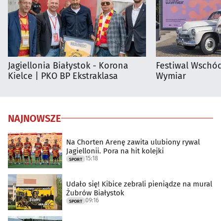
Jagiellonia Białystok - Korona
Festiwal Wschód
Kielce | PKO BP Ekstraklasa
Wymiar
NAJNOWSZE
Na Chorten Arenę zawita ulubiony rywal
Jagiellonii. Pora na hit kolejki
15:18
SPORT
Udało się! Kibice zebrali pieniądze na mural
Żubrów Białystok
09:16
SPORT