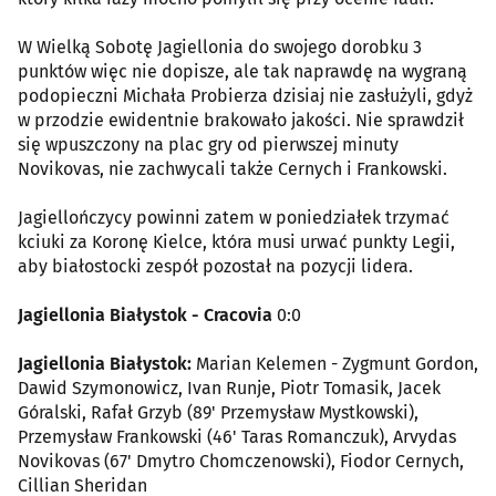
W Wielką Sobotę Jagiellonia do swojego dorobku 3
punktów więc nie dopisze, ale tak naprawdę na wygraną
podopieczni Michała Probierza dzisiaj nie zasłużyli, gdyż
w przodzie ewidentnie brakowało jakości. Nie sprawdził
się wpuszczony na plac gry od pierwszej minuty
Novikovas, nie zachwycali także Cernych i Frankowski.
Jagiellończycy powinni zatem w poniedziałek trzymać
kciuki za Koronę Kielce, która musi urwać punkty Legii,
aby białostocki zespół pozostał na pozycji lidera.
Jagiellonia Białystok - Cracovia
0:0
Jagiellonia Białystok:
Marian Kelemen - Zygmunt Gordon,
Dawid Szymonowicz, Ivan Runje, Piotr Tomasik, Jacek
Góralski, Rafał Grzyb (89' Przemysław Mystkowski),
Przemysław Frankowski (46' Taras Romanczuk), Arvydas
Novikovas (67' Dmytro Chomczenowski), Fiodor Cernych,
Cillian Sheridan