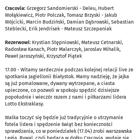
Cracovia:
Grzegorz Sandomierski - Deleu, Hubert
Wołąkiewicz, Piotr Polczak, Tomasz Brzyski - Jakub
Wójcicki, Marcin Budziński, Damian Dąbrowski, Sebastian
Steblecki, Erik Jendrisek - Mateusz Szczepaniak
Rezerwowi:
Krystian Stępniowski, Mateusz Cetnarski,
Radosław Kanach, Piotr Malarczyk, Jaroslav Mihalik,
Paweł Jaroszyński, Krzysztof Piątek
17.00 - Witamy serdecznie podczas kolejnej relacji live ze
spotkania Jagiellonii Białystok. Mamy nadzieję, że jajka
są już pomalowane, dywany wytrzepane, a ciasta
upieczone, co pozwoli w spokoju spędzić dzisiejsze
popołudnie i wieczór razem z nami i piłkarzami lidera
Lotto Ekstraklasy.
Walka toczyć się będzie już tradycyjnie o utrzymanie
fotela lidera i spędzenie świąt bez konieczności
sprawdzania, co w poniedziałek (17.04) zrobi warszawska
Legia. Rywal, czyli będąca w dołku Cracovia, wydaje się