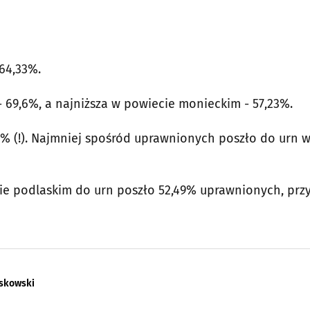
64,33%.
69,6%, a najniższa w powiecie monieckim - 57,23%.
5% (!). Najmniej spośród uprawnionych poszło do urn 
e podlaskim do urn poszło 52,49% uprawnionych, prz
askowski