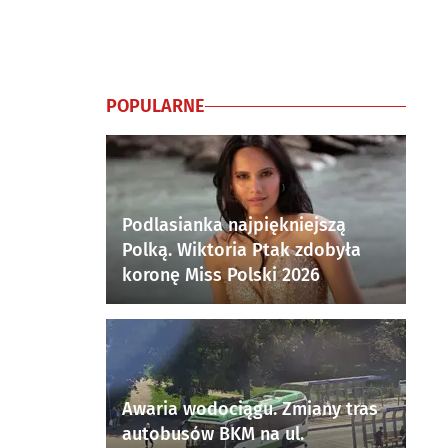
POPULARNE
Podlasianka najpiękniejszą
Polką. Wiktoria Ptak zdobyła
koronę Miss Polski 2026
Awaria wodociągu. Zmiany tras
autobusów BKM na ul.