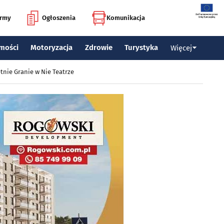
irmy
Ogłoszenia
Komunikacja
mości
Motoryzacja
Zdrowie
Turystyka
Więcej
tnie Granie w Nie Teatrze