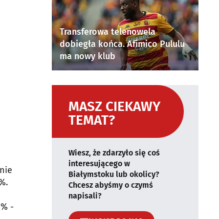
Transferowa telenowela
dobiegła końca. Afimico Pululu
ma nowy klub
MASZ CIEKAWY
TEMAT?
Wiesz, że zdarzyło się coś
interesującego w
nie
Białymstoku lub okolicy?
%.
Chcesz abyśmy o czymś
napisali?
0% -