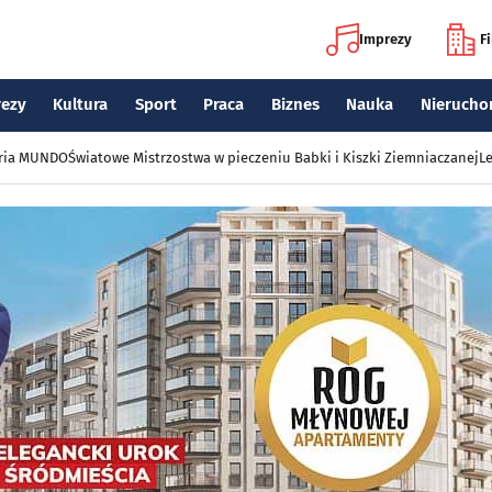
Imprezy
F
rezy
Kultura
Sport
Praca
Biznes
Nauka
Nierucho
eria MUNDO
Światowe Mistrzostwa w pieczeniu Babki i Kiszki Ziemniaczanej
Le