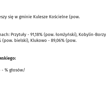
zy się w gminie Kulesze Kościelne (pow.
ach: Przytuły - 91,18% (pow. łomżyński), Kobylin-Borz
 (pow. bielski), Klukowo - 89,06% (pow.
wskiego:
o - % głosów/