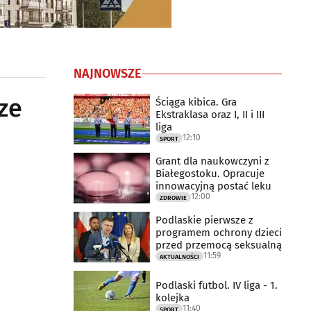
NAJNOWSZE
ze
Ściąga kibica. Gra
Ekstraklasa oraz I, II i III
liga
12:10
SPORT
Grant dla naukowczyni z
Białegostoku. Opracuje
innowacyjną postać leku
12:00
ZDROWIE
Podlaskie pierwsze z
programem ochrony dzieci
przed przemocą seksualną
11:59
AKTUALNOŚCI
Podlaski futbol. IV liga - 1.
kolejka
11:40
SPORT