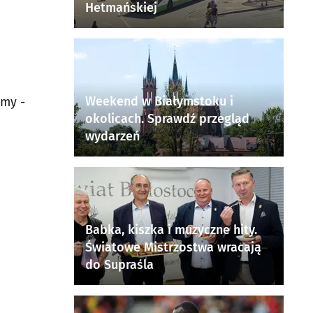
Hetmańskiej
Weekend w Białymstoku i
ymy -
okolicach. Sprawdź przegląd
wydarzeń
Babka, kiszka i muzyczne hity.
Światowe Mistrzostwa wracają
do Supraśla