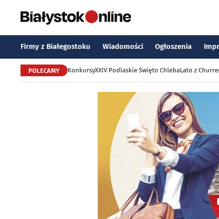
Firmy z Białegostoku
Wiadomości
Ogłoszenia
Imp
Konkursy
XXIV Podlaskie Święto Chleba
Lato z Churr
POLECAMY