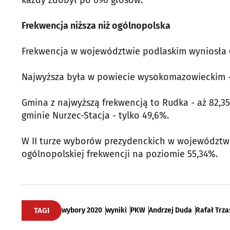
każdy zdobył po 690 głosów.
Frekwencja niższa niż ogólnopolska
Frekwencja w województwie podlaskim wyniosła 
Najwyższa była w powiecie wysokomazowieckim - 
Gmina z najwyższą frekwencją to Rudka - aż 82,3
gminie Nurzec-Stacja - tylko 49,6%.
W II turze wyborów prezydenckich w województwi
ogólnopolskiej frekwencji na poziomie 55,34%.
TAGI
wybory 2020
wyniki
PKW
Andrzej Duda
Rafał Trz