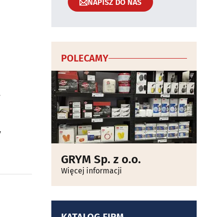
NAPISZ DO NAS
POLECAMY
w
y
GRYM Sp. z o.o.
Więcej informacji