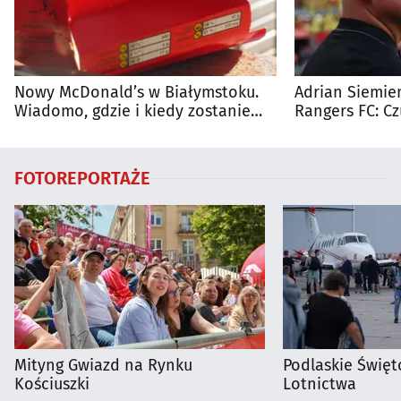
Nowy McDonald’s w Białymstoku.
Adrian Siemien
Wiadomo, gdzie i kiedy zostanie
Rangers FC: C
otwarty
dużego meczu
FOTOREPORTAŻE
Mityng Gwiazd na Rynku
Podlaskie Święto
Kościuszki
Lotnictwa