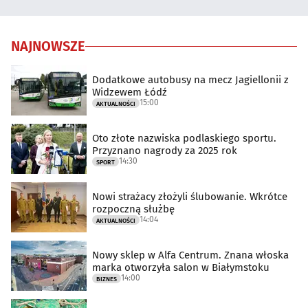
NAJNOWSZE
Dodatkowe autobusy na mecz Jagiellonii z
Widzewem Łódź
15:00
AKTUALNOŚCI
Oto złote nazwiska podlaskiego sportu.
Przyznano nagrody za 2025 rok
14:30
SPORT
Nowi strażacy złożyli ślubowanie. Wkrótce
rozpoczną służbę
14:04
AKTUALNOŚCI
Nowy sklep w Alfa Centrum. Znana włoska
marka otworzyła salon w Białymstoku
14:00
BIZNES