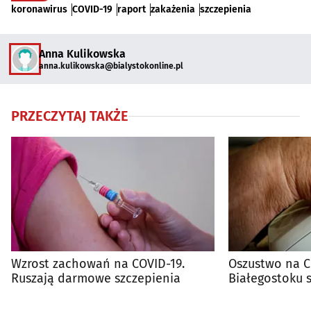
koronawirus
COVID-19
raport
zakażenia
szczepienia
Anna Kulikowska
anna.kulikowska@bialystokonline.pl
PRZECZYTAJ TAKŻE
Wzrost zachowań na COVID-19.
Oszustwo na C
Ruszają darmowe szczepienia
Białegostoku st