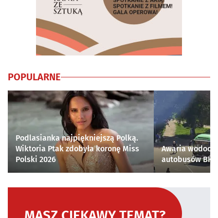
POPULARNE
Podlasianka najpiękniejszą Polką.
Wiktoria Ptak zdobyła koronę Miss
Awaria wodocią
Polski 2026
autobusów BKM 
MASZ CIEKAWY TEMAT?