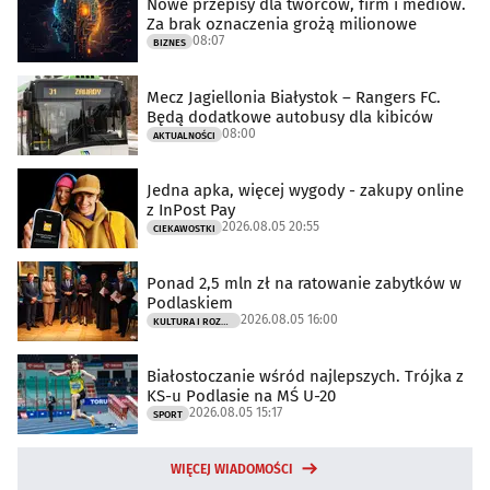
Nowe przepisy dla twórców, firm i mediów.
Za brak oznaczenia grożą milionowe
08:07
BIZNES
Mecz Jagiellonia Białystok – Rangers FC.
Będą dodatkowe autobusy dla kibiców
08:00
AKTUALNOŚCI
Jedna apka, więcej wygody - zakupy online
z InPost Pay
2026.08.05 20:55
CIEKAWOSTKI
Ponad 2,5 mln zł na ratowanie zabytków w
Podlaskiem
2026.08.05 16:00
KULTURA I ROZRYWKA
Białostoczanie wśród najlepszych. Trójka z
KS-u Podlasie na MŚ U-20
2026.08.05 15:17
SPORT
WIĘCEJ WIADOMOŚCI