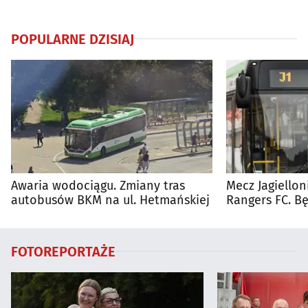
POPULARNE DZISIAJ
Awaria wodociągu. Zmiany tras
Mecz Jagiellon
autobusów BKM na ul. Hetmańskiej
Rangers FC. 
autobusy dla 
FOTOREPORTAŻE