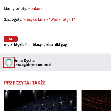
Mamy bilety:
Konkurs
Szczegóły:
Klasyka kina - "Wielki błękit"
TAGI
wielki błękit
film
klasyka kina
dkf gag
Anna Dycha
anna.d@bialystokonline.pl
PRZECZYTAJ TAKŻE