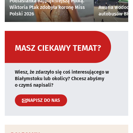
Podlasianka najpiękniejszą Polką.
Wiktoria Ptak zdobyła koronę Miss
Awaria wodocią
Polski 2026
autobusów BKM 
MASZ CIEKAWY TEMAT?
Wiesz, że zdarzyło się coś interesującego w
Białymstoku lub okolicy? Chcesz abyśmy
o czymś napisali?
NAPISZ DO NAS