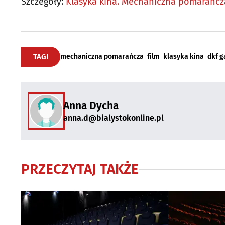
Szczegóły:
Klasyka kina. Mechaniczna pomarańcz
TAGI
mechaniczna pomarańcza
film
klasyka kina
dkf g
Anna Dycha
anna.d@bialystokonline.pl
PRZECZYTAJ TAKŻE