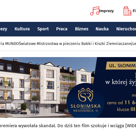
Imprezy
F
rezy
Kultura
Sport
Praca
Biznes
Nauka
Nierucho
eria MUNDO
Światowe Mistrzostwa w pieczeniu Babki i Kiszki Ziemniaczanej
Le
premiera wywołała skandal. Do dziś ten film szokuje i wciąga [WID