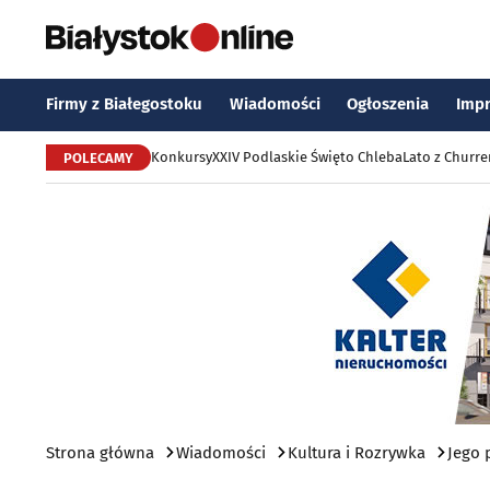
Firmy z Białegostoku
Wiadomości
Ogłoszenia
Imp
Konkursy
XXIV Podlaskie Święto Chleba
Lato z Churr
POLECAMY
Strona główna
Wiadomości
Kultura i Rozrywka
Jego 