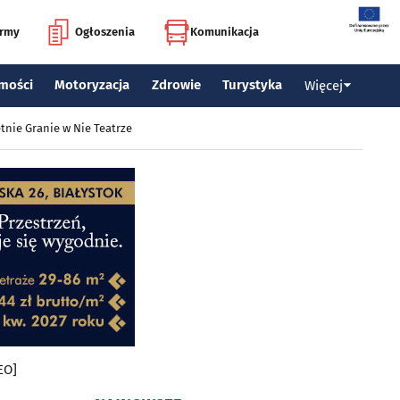
irmy
Ogłoszenia
Komunikacja
mości
Motoryzacja
Zdrowie
Turystyka
Więcej
tnie Granie w Nie Teatrze
EO]