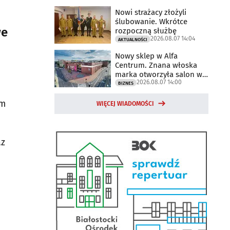
Nowi strażacy złożyli
ślubowanie. Wkrótce
we
rozpoczną służbę
2026.08.07 14:04
AKTUALNOŚCI
Nowy sklep w Alfa
Centrum. Znana włoska
marka otworzyła salon w
2026.08.07 14:00
Białymstoku
BIZNES
im
WIĘCEJ WIADOMOŚCI
az