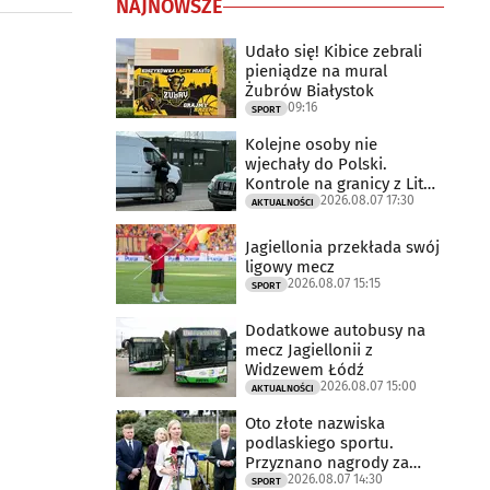
NAJNOWSZE
Udało się! Kibice zebrali
pieniądze na mural
Żubrów Białystok
09:16
SPORT
Kolejne osoby nie
wjechały do Polski.
Kontrole na granicy z Litwą
2026.08.07 17:30
trwają
AKTUALNOŚCI
Jagiellonia przekłada swój
ligowy mecz
2026.08.07 15:15
SPORT
Dodatkowe autobusy na
mecz Jagiellonii z
Widzewem Łódź
2026.08.07 15:00
AKTUALNOŚCI
Oto złote nazwiska
podlaskiego sportu.
Przyznano nagrody za
2026.08.07 14:30
2025 rok
SPORT