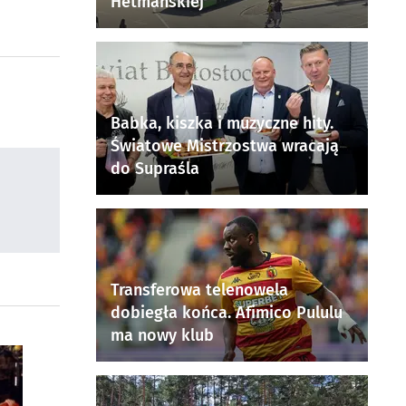
Hetmańskiej
Babka, kiszka i muzyczne hity.
Światowe Mistrzostwa wracają
do Supraśla
Transferowa telenowela
dobiegła końca. Afimico Pululu
ma nowy klub