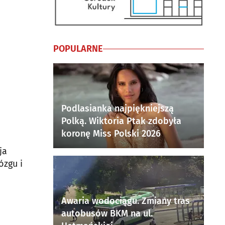
POPULARNE
Podlasianka najpiękniejszą
Polką. Wiktoria Ptak zdobyła
koronę Miss Polski 2026
ja
ózgu i
Awaria wodociągu. Zmiany tras
autobusów BKM na ul.