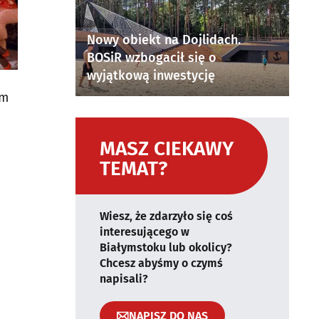
Nowy obiekt na Dojlidach.
BOSiR wzbogacił się o
wyjątkową inwestycję
um
MASZ CIEKAWY
TEMAT?
Wiesz, że zdarzyło się coś
interesującego w
Białymstoku lub okolicy?
Chcesz abyśmy o czymś
napisali?
NAPISZ DO NAS