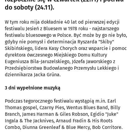
do soboty (24.11).
W tym roku mija dokładnie 40 lat od pierwszej edycji
festiwalu Jesień z Bluesem w 1978 roku - najstarszego
festiwalu bluesowego w Polsce. Być może by go nie było,
gdyby nie pomysł i determinacja Ryszarda "Skiby"
Skibińskiego, lidera Kasy Chorych oraz wsparcie i pomoc
dyrektora ówczesnego Miejskiego Domu Kultury
Eugeniusza Bila-Jaruzelskiego, Józefa Jaworskiego z
Przedsiębiorstwa Budowlanego Przemysłu Lekkiego i
dziennikarza Jacka Grüna.
3 dni wypełnione muzyką
Podczas tegorocznego festiwalu wystąpią m.in. Earl
Thomas gospel, Czarny Pies, Wentus Blues Band, Billy
Branch, James Harman & Giles Robson, Egidio "Juke"
Ingala & The Jacknives, Arnaud Fradin & His Roots
Combo, Diunna Greenleaf & Blue Mercy, Bob Corritore.