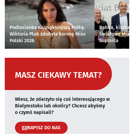
Podlasianka najpiękniejszą Polką.
Babka, kiszka i
Wiktoria Ptak zdobyła koronę Miss
Światowe Mistr
Polski 2026
Supraśla
MASZ CIEKAWY TEMAT?
Wiesz, że zdarzyło się coś interesującego w
Białymstoku lub okolicy? Chcesz abyśmy
o czymś napisali?
NAPISZ DO NAS