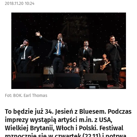
2018.11.20 10:24
Fot: BOK. Earl Thomas
To będzie już 34. Jesień z Bluesem. Podczas
imprezy wystąpią artyści m.in. z USA,
Wielkiej Brytanii, Włoch i Polski. Festiwal
rozpocznie się w czwartek (22.11) i potrwa