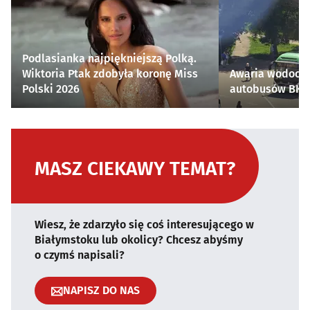
Podlasianka najpiękniejszą Polką.
Wiktoria Ptak zdobyła koronę Miss
Awaria wodocią
Polski 2026
autobusów BKM 
MASZ CIEKAWY TEMAT?
Wiesz, że zdarzyło się coś interesującego w
Białymstoku lub okolicy? Chcesz abyśmy
o czymś napisali?
NAPISZ DO NAS