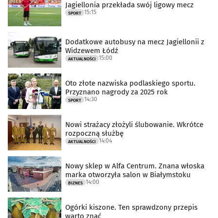
Jagiellonia przekłada swój ligowy mecz
15:15
SPORT
Dodatkowe autobusy na mecz Jagiellonii z
Widzewem Łódź
15:00
AKTUALNOŚCI
Oto złote nazwiska podlaskiego sportu.
Przyznano nagrody za 2025 rok
14:30
SPORT
Nowi strażacy złożyli ślubowanie. Wkrótce
rozpoczną służbę
14:04
AKTUALNOŚCI
Nowy sklep w Alfa Centrum. Znana włoska
marka otworzyła salon w Białymstoku
14:00
BIZNES
Ogórki kiszone. Ten sprawdzony przepis
warto znać