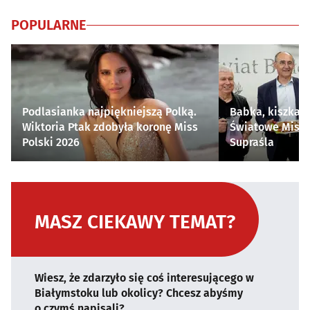
POPULARNE
Podlasianka najpiękniejszą Polką.
Babka, kiszka i
Wiktoria Ptak zdobyła koronę Miss
Światowe Mistr
Polski 2026
Supraśla
MASZ CIEKAWY TEMAT?
Wiesz, że zdarzyło się coś interesującego w
Białymstoku lub okolicy? Chcesz abyśmy
o czymś napisali?