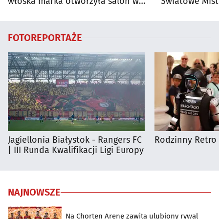
włoska marka otworzyła salon w
Światowe Mist
Białymstoku
Supraśla
FOTOREPORTAŻE
Jagiellonia Białystok - Rangers FC
Rodzinny Retro 
| III Runda Kwalifikacji Ligi Europy
NAJNOWSZE
Na Chorten Arenę zawita ulubiony rywal