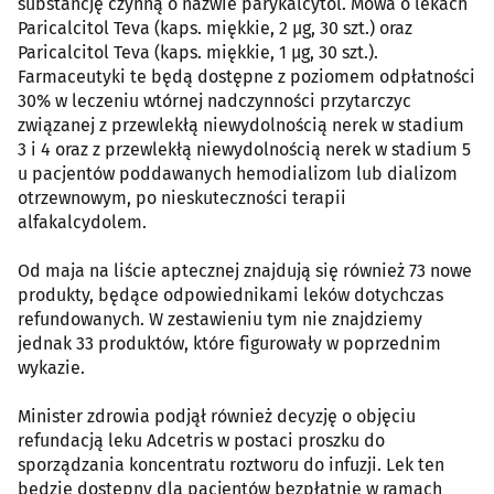
substancję czynną o nazwie parykalcytol. Mowa o lekach
Paricalcitol Teva (kaps. miękkie, 2 µg, 30 szt.) oraz
Paricalcitol Teva (kaps. miękkie, 1 µg, 30 szt.).
Farmaceutyki te będą dostępne z poziomem odpłatności
30% w leczeniu wtórnej nadczynności przytarczyc
związanej z przewlekłą niewydolnością nerek w stadium
3 i 4 oraz z przewlekłą niewydolnością nerek w stadium 5
u pacjentów poddawanych hemodializom lub dializom
otrzewnowym, po nieskuteczności terapii
alfakalcydolem.
Od maja na liście aptecznej znajdują się również 73 nowe
produkty, będące odpowiednikami leków dotychczas
refundowanych. W zestawieniu tym nie znajdziemy
jednak 33 produktów, które figurowały w poprzednim
wykazie.
Minister zdrowia podjął również decyzję o objęciu
refundacją leku Adcetris w postaci proszku do
sporządzania koncentratu roztworu do infuzji. Lek ten
będzie dostępny dla pacjentów bezpłatnie w ramach