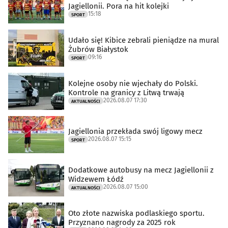
Jagiellonii. Pora na hit kolejki
15:18
SPORT
Udało się! Kibice zebrali pieniądze na mural
Żubrów Białystok
09:16
SPORT
Kolejne osoby nie wjechały do Polski.
Kontrole na granicy z Litwą trwają
2026.08.07 17:30
AKTUALNOŚCI
Jagiellonia przekłada swój ligowy mecz
2026.08.07 15:15
SPORT
Dodatkowe autobusy na mecz Jagiellonii z
Widzewem Łódź
2026.08.07 15:00
AKTUALNOŚCI
Oto złote nazwiska podlaskiego sportu.
Przyznano nagrody za 2025 rok