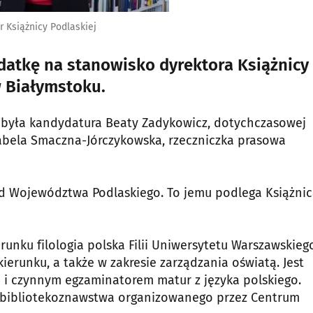
r Książnicy Podlaskiej
atkę na stanowisko dyrektora Książnicy
w Białymstoku.
obyła kandydatura Beaty Zadykowicz, dotychczasowej
zabela Smaczna-Jórczykowska, rzeczniczka prasowa
ąd Województwa Podlaskiego. To jemu podlega Książni
unku filologia polska Filii Uniwersytetu Warszawskieg
runku, a także w zakresie zarządzania oświatą. Jest
i czynnym egzaminatorem matur z języka polskiego.
u bibliotekoznawstwa organizowanego przez Centrum