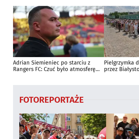
Adrian Siemieniec po starciu z
Pielgrzymka d
Rangers FC: Czuć było atmosferę
przez Białyst
dużego meczu
utrudnienia?
FOTOREPORTAŻE