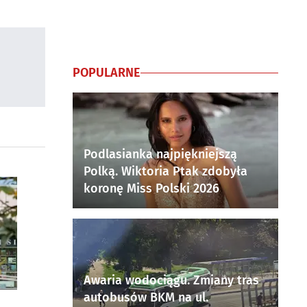
POPULARNE
Podlasianka najpiękniejszą
Polką. Wiktoria Ptak zdobyła
koronę Miss Polski 2026
Awaria wodociągu. Zmiany tras
autobusów BKM na ul.