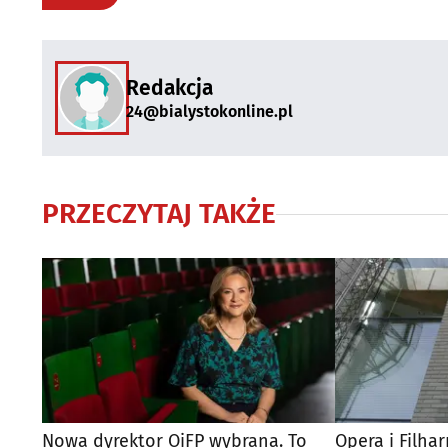
Redakcja
24@bialystokonline.pl
PRZECZYTAJ TAKŻE
Nowa dyrektor OiFP wybrana. To
Opera i Filha