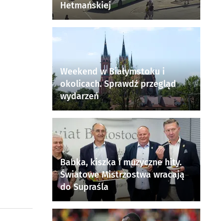
Hetmańskiej
Weekend w Białymstoku i
okolicach. Sprawdź przegląd
wydarzeń
Babka, kiszka i muzyczne hity.
Światowe Mistrzostwa wracają
do Supraśla