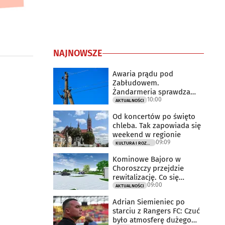
NAJNOWSZE
Awaria prądu pod
Zabłudowem.
Żandarmeria sprawdza
10:00
udział śmigłowca
AKTUALNOŚCI
Od koncertów po święto
chleba. Tak zapowiada się
weekend w regionie
09:09
KULTURA I ROZRYWKA
Kominowe Bajoro w
Choroszczy przejdzie
rewitalizację. Co się
09:00
zmieni?
AKTUALNOŚCI
Adrian Siemieniec po
starciu z Rangers FC: Czuć
było atmosferę dużego