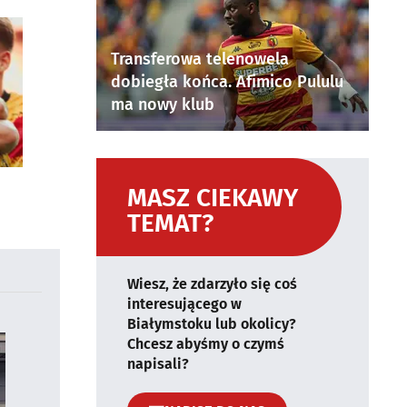
Transferowa telenowela
dobiegła końca. Afimico Pululu
ma nowy klub
MASZ CIEKAWY
TEMAT?
Wiesz, że zdarzyło się coś
interesującego w
Białymstoku lub okolicy?
Chcesz abyśmy o czymś
napisali?