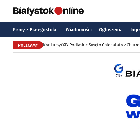
Firmy z Białegostoku
Wiadomości
Ogłoszenia
Imp
Konkursy
XXIV Podlaskie Święto Chleba
Lato z Churr
POLECAMY