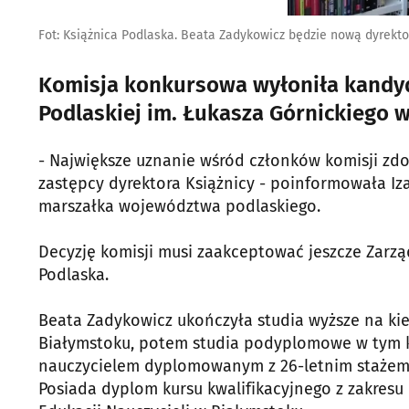
Fot: Książnica Podlaska. Beata Zadykowicz będzie nową dyrekto
Komisja konkursowa wyłoniła kandyd
Podlaskiej im. Łukasza Górnickiego 
- Największe uznanie wśród członków komisji zd
zastępcy dyrektora Książnicy - poinformowała I
marszałka województwa podlaskiego.
Decyzję komisji musi zaakceptować jeszcze Zarz
Podlaska.
Beata Zadykowicz ukończyła studia wyższe na kier
Białymstoku, potem studia podyplomowe w tym kie
nauczycielem dyplomowanym z 26-letnim stażem 
Posiada dyplom kursu kwalifikacyjnego z zakres