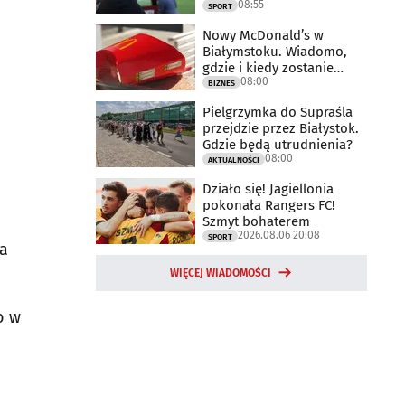
08:55
meczu
SPORT
Nowy McDonald’s w
Białymstoku. Wiadomo,
gdzie i kiedy zostanie
08:00
otwarty
BIZNES
Pielgrzymka do Supraśla
przejdzie przez Białystok.
Gdzie będą utrudnienia?
08:00
AKTUALNOŚCI
Działo się! Jagiellonia
pokonała Rangers FC!
Szmyt bohaterem
2026.08.06 20:08
SPORT
ca
WIĘCEJ WIADOMOŚCI
o w