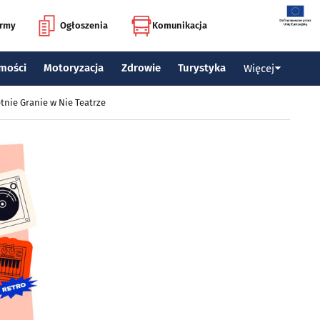
irmy
Ogłoszenia
Komunikacja
mości
Motoryzacja
Zdrowie
Turystyka
Więcej
tnie Granie w Nie Teatrze