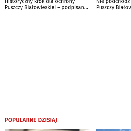
Historyczny krok dla ochrony
Nie podchodź 
Puszczy Białowieskiej – podpisano
Puszczy Białow
plan UNESCO
zachować dys
POPULARNE DZISIAJ