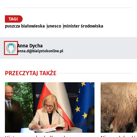
TAGI
puszcza białowieska
unesco
minister środowiska
Anna Dycha
anna.d@bialystokonline.pl
PRZECZYTAJ TAKŻE