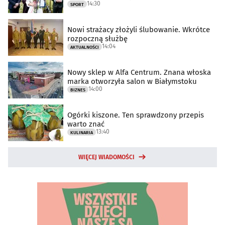
14:30
SPORT
Nowi strażacy złożyli ślubowanie. Wkrótce
rozpoczną służbę
14:04
AKTUALNOŚCI
Nowy sklep w Alfa Centrum. Znana włoska
marka otworzyła salon w Białymstoku
14:00
BIZNES
Ogórki kiszone. Ten sprawdzony przepis
warto znać
13:40
KULINARIA
WIĘCEJ WIADOMOŚCI