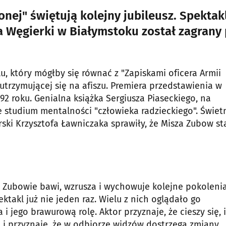
onej" świętują kolejny jubileusz. Spektak
 Węgierki w Białymstoku został zagrany
u, który mógłby się równać z "Zapiskami oficera Armii
 utrzymującej się na afiszu. Premiera przedstawienia w
992 roku. Genialna książka Sergiusza Piaseckiego, na
e studium mentalności "człowieka radzieckiego". Świet
ski Krzysztofa Ławniczaka sprawiły, że Misza Zubow sta
 Zubowie bawi, wzrusza i wychowuje kolejne pokoleni
ektakl już nie jeden raz. Wielu z nich oglądało go
i jego brawurową rolę. Aktor przyznaje, że cieszy się, i
l i przyznaje, że w odbiorze widzów dostrzega zmiany