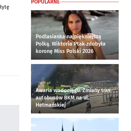
POPULARNE
łytę
Podlasianka najpiękniejszą
Polką. Wiktoria Ptak zdobyła
koronę Miss Polski 2026
Awaria wodociągu. Zmiany tras
autobusów BKM na ul.
Hetmańskiej