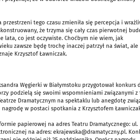
 przestrzeni tego czasu zmieniła się percepcja i wrażl
ak skonstruowany, że trzyma się cały czas pierwotnej bud
e lata, co jest oczywiste. Choćbym nie wiem, jak
eku zawsze będę trochę inaczej patrzył na świat, ale
znaje Krzysztof Ławniczak.
leksandra Węgierki w Białymstoku przygotował konkurs 
órzy podzielą się swoimi wspomnieniami związanymi z
 Teatrze Dramatycznym na spektaklu lub anegdotę zwi
ć nagrodę w postaci spotkania z Krzysztofem Ławnicza
rmie papierowej na adres Teatru Dramatycznego: ul.
ektronicznej na adres: ekrajewska@dramatyczny.pl. Kon
zeni nie później niż 25 października. Oprócz nagrody