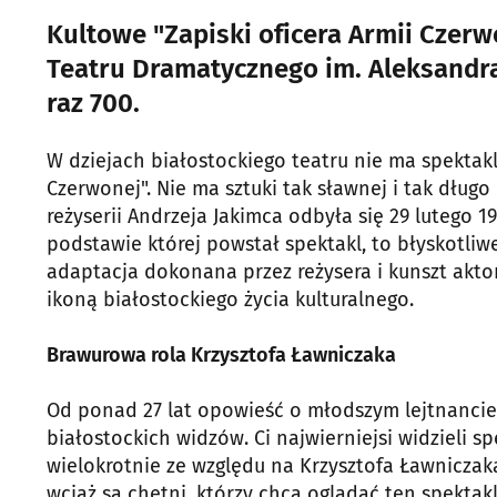
Kultowe "Zapiski oficera Armii Czerw
Teatru Dramatycznego im. Aleksandra
raz 700.
W dziejach białostockiego teatru nie ma spektakl
Czerwonej". Nie ma sztuki tak sławnej i tak długo
reżyserii Andrzeja Jakimca odbyła się 29 lutego 1
podstawie której powstał spektakl, to błyskotliw
adaptacja dokonana przez reżysera i kunszt aktor
ikoną białostockiego życia kulturalnego.
Brawurowa rola Krzysztofa Ławniczaka
Od ponad 27 lat opowieść o młodszym lejtnancie
białostockich widzów. Ci najwierniejsi widzieli sp
wielokrotnie ze względu na Krzysztofa Ławniczaka 
wciąż są chętni, którzy chcą oglądać ten spektak