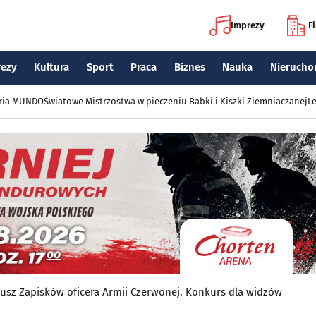
Imprezy
F
rezy
Kultura
Sport
Praca
Biznes
Nauka
Nierucho
eria MUNDO
Światowe Mistrzostwa w pieczeniu Babki i Kiszki Ziemniaczanej
Le
eusz Zapisków oficera Armii Czerwonej. Konkurs dla widzów