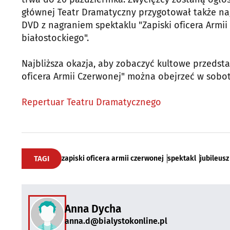
głównej Teatr Dramatyczny przygotował także n
DVD z nagraniem spektaklu "Zapiski oficera Armii
białostockiego".
Najbliższa okazja, aby zobaczyć kultowe przedstaw
oficera Armii Czerwonej" można obejrzeć w sobotę 
Repertuar Teatru Dramatycznego
TAGI
zapiski oficera armii czerwonej
spektakl
jubileusz
Anna Dycha
anna.d@bialystokonline.pl