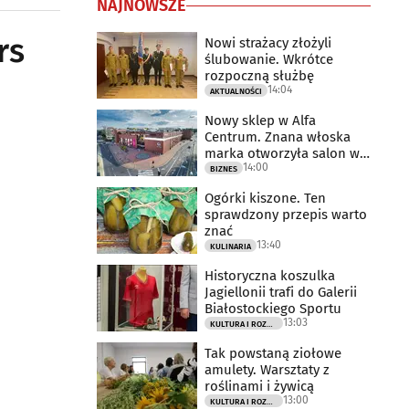
NAJNOWSZE
rs
Nowi strażacy złożyli
ślubowanie. Wkrótce
rozpoczną służbę
14:04
AKTUALNOŚCI
Nowy sklep w Alfa
Centrum. Znana włoska
marka otworzyła salon w
14:00
Białymstoku
BIZNES
Ogórki kiszone. Ten
sprawdzony przepis warto
znać
13:40
KULINARIA
Historyczna koszulka
Jagiellonii trafi do Galerii
Białostockiego Sportu
13:03
KULTURA I ROZRYWKA
Tak powstaną ziołowe
amulety. Warsztaty z
roślinami i żywicą
13:00
KULTURA I ROZRYWKA