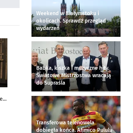
Weekend w Białymstoku i
okolicach. Sprawdź przegląd
wydarzeń
Babka, kiszka i muzyczne hity.
Światowe Mistrzostwa wracają
do Supraśla
ej
Transferowa telenowela
dobiegła końca. Afimico Pululu