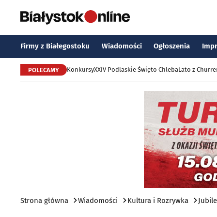
Firmy z Białegostoku
Wiadomości
Ogłoszenia
Imp
Konkursy
XXIV Podlaskie Święto Chleba
Lato z Churr
POLECAMY
Strona główna
Wiadomości
Kultura i Rozrywka
Jubil