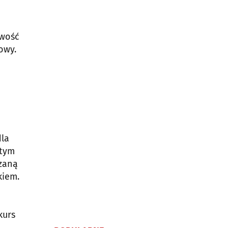
iwość
owy.
dla
 tym
ązaną
kiem.
kurs