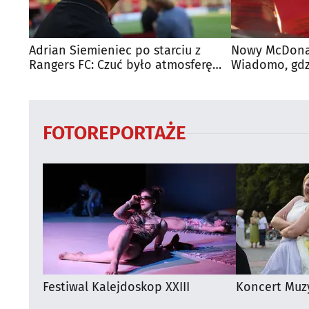
Adrian Siemieniec po starciu z
Nowy McDonal
Rangers FC: Czuć było atmosferę
Wiadomo, gdzi
dużego meczu
otwarty
FOTOREPORTAŻE
Festiwal Kalejdoskop XXIII
Koncert Muz