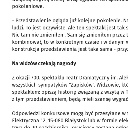
pokoleniowe.
- Przedstawienie ogląda już kolejne pokolenie. Na
ludzi. To jest oczywiste. Ale ten spektakl jest t
Nic tam nie zmieniłem. Sam się zmieniłem przez t
kombinował, to w konkretnym czasie i w danym wi
konstrukcja przedstawienia jest taka sama - przy
Na widzów czekają nagrody
Z okazji 700. spektaklu Teatr Dramatyczny im. A
wszystkich sympatyków "Zapisków". Widzowie, kt
spektaklem: opiszą historię związaną z wizytą w
z tym przedstawieniem, będą mieli szansę wygra
Odpowiedzi konkursowe mogą być przesyłane w fo
Elektryczna 12, 15-080 Białystok lub w formie el
trwa do 20 października. Zwycięzcy zostaną ogłos