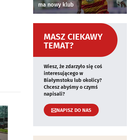
ma nowy klub
MASZ CIEKAWY
TEMAT?
Wiesz, że zdarzyło się coś
interesującego w
Białymstoku lub okolicy?
Chcesz abyśmy o czymś
napisali?
NAPISZ DO NAS