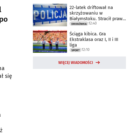
22-latek driftował na
l
skrzyżowaniu w
 po
Białymstoku. Stracił prawo
12:40
jazdy
DROGÓWKA
Ściąga kibica. Gra
Ekstraklasa oraz I, II i III
liga
12:10
SPORT
WIĘCEJ WIADOMOŚCI
na
ł się
a
ż