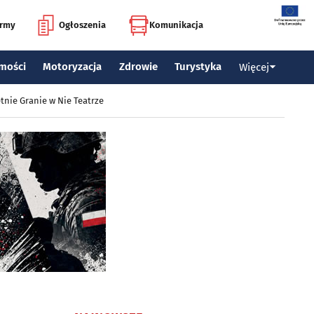
irmy
Ogłoszenia
Komunikacja
mości
Motoryzacja
Zdrowie
Turystyka
Więcej
tnie Granie w Nie Teatrze