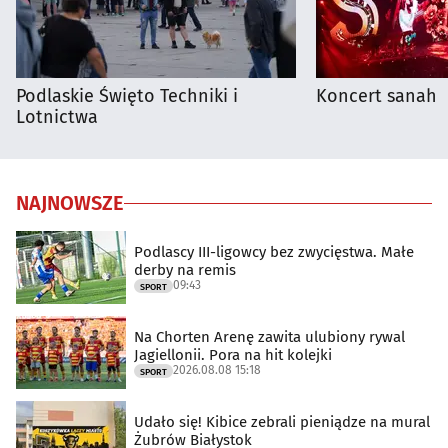
Podlaskie Święto Techniki i
Koncert sanah
Lotnictwa
NAJNOWSZE
Podlascy III-ligowcy bez zwycięstwa. Małe
derby na remis
09:43
SPORT
Na Chorten Arenę zawita ulubiony rywal
Jagiellonii. Pora na hit kolejki
2026.08.08 15:18
SPORT
Udało się! Kibice zebrali pieniądze na mural
Żubrów Białystok