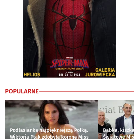
POPULARNE
Podlasianka najpiękniejszą Polką.
Babka, kiszka i
Wiktoria Ptak zdobyła koronę Miss
Światowe Mistr