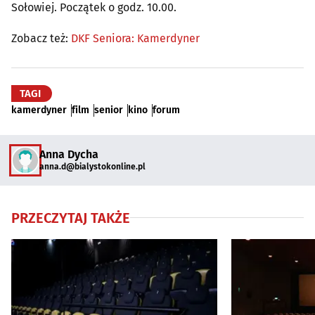
Sołowiej. Początek o godz. 10.00.
Zobacz też:
DKF Seniora: Kamerdyner
TAGI
kamerdyner
film
senior
kino
forum
Anna Dycha
anna.d@bialystokonline.pl
PRZECZYTAJ TAKŻE