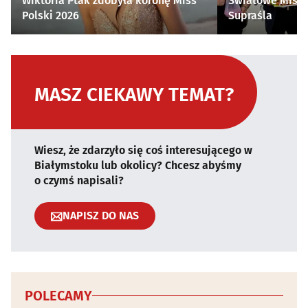
Wiktoria Ptak zdobyła koronę Miss
Światowe Mistr
Polski 2026
Supraśla
MASZ CIEKAWY TEMAT?
Wiesz, że zdarzyło się coś interesującego w
Białymstoku lub okolicy? Chcesz abyśmy
o czymś napisali?
NAPISZ DO NAS
POLECAMY