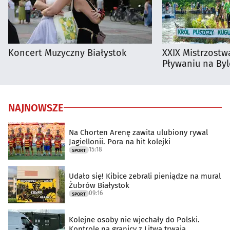
Koncert Muzyczny Białystok
XXIX Mistrzostw
Pływaniu na By
NAJNOWSZE
Na Chorten Arenę zawita ulubiony rywal
Jagiellonii. Pora na hit kolejki
15:18
SPORT
Udało się! Kibice zebrali pieniądze na mural
Żubrów Białystok
09:16
SPORT
Kolejne osoby nie wjechały do Polski.
Kontrole na granicy z Litwą trwają