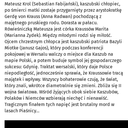
Mateusz Krol (Sebastian Fabijański), kaszubski chłopiec,
po śmierci matki zostaje przygarnięty przez arystokratkę
Gerdę von Krauss (Anna Radwan) pochodzącą z
majętnego pruskiego rodu. Dorasta w pałacu.
Rówieśniczką Mateusza jest córka Kraussów Marita
(Marianna Zydek). Między młodymi rodzi się miłość.
Ojcem chrzestnym chłopca jest kaszubski patriota Bazyli
Miotke (Janusz Gajos), który podczas konferencji
pokojowej w Wersalu walczy o miejsce dla Kaszub na
mapie Polski, a potem buduje symbol jej gospodarczego
sukcesu: Gdynię. Traktat wersalski, który daje Polsce
niepodległość, jednocześnie sprawia, że Kraussowie tracą
majątek i wpływy. Wszyscy bohaterowie czują, że świat,
który znali, wkrótce diametralnie się zmieni. Zbliża się II
wojna światowa. Wśród żyjących obok siebie Kaszubów,
Polaków i Niemców wzbierają niechęć i nienawiść.
Tragicznym finałem tych napięć jest brutalny mord w
lasach Piaśnicy...