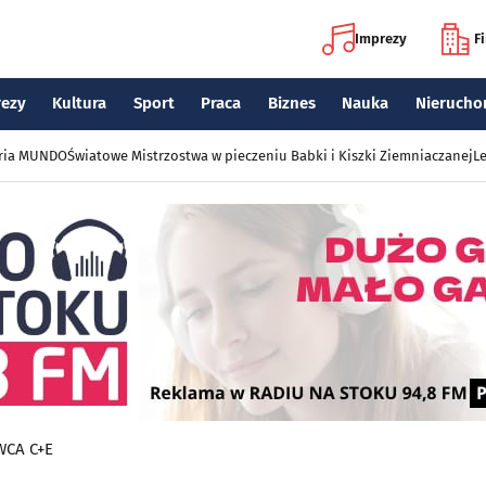
Imprezy
F
rezy
Kultura
Sport
Praca
Biznes
Nauka
Nierucho
eria MUNDO
Światowe Mistrzostwa w pieczeniu Babki i Kiszki Ziemniaczanej
Le
WCA C+E