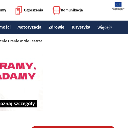
irmy
Ogłoszenia
Komunikacja
mości
Motoryzacja
Zdrowie
Turystyka
Więcej
tnie Granie w Nie Teatrze