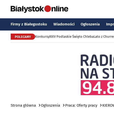
Firmy z Białegostoku
Wiadomości
Ogłoszenia
Imp
Konkursy
XXIV Podlaskie Święto Chleba
Lato z Churr
POLECAMY
Strona główna
Ogłoszenia
Praca: Oferty pracy
KIERO