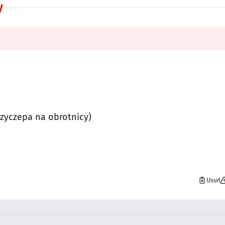
y
rzyczepa na obrotnicy)
Usuń