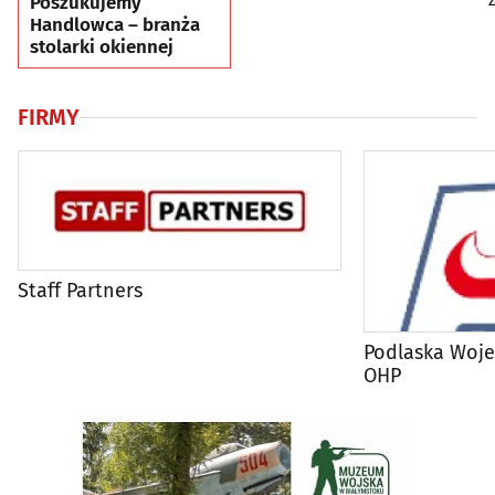
Poszukujemy
Handlowca – branża
stolarki okiennej
FIRMY
Staff Partners
Podlaska Woj
OHP