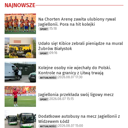
NAJNOWSZE
Na Chorten Arenę zawita ulubiony rywal
Jagiellonii. Pora na hit kolejki
15:18
SPORT
Udało się! Kibice zebrali pieniądze na mural
Żubrów Białystok
09:16
SPORT
Kolejne osoby nie wjechały do Polski.
Kontrole na granicy z Litwą trwają
2026.08.07 17:30
AKTUALNOŚCI
Jagiellonia przekłada swój ligowy mecz
2026.08.07 15:15
SPORT
Dodatkowe autobusy na mecz Jagiellonii z
Widzewem Łódź
2026.08.07 15:00
AKTUALNOŚCI