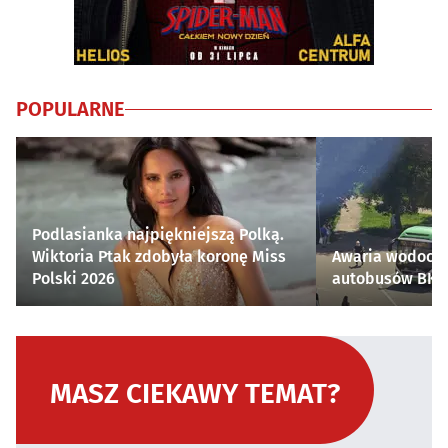
POPULARNE
Podlasianka najpiękniejszą Polką.
Wiktoria Ptak zdobyła koronę Miss
Awaria wodocią
Polski 2026
autobusów BKM 
MASZ CIEKAWY TEMAT?