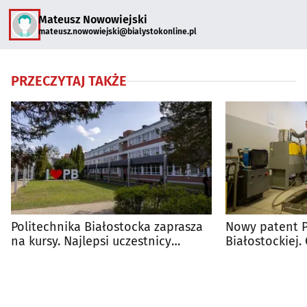
Mateusz Nowowiejski
mateusz.nowowiejski@bialystokonline.pl
PRZECZYTAJ TAKŻE
Politechnika Białostocka zaprasza
Nowy patent P
na kursy. Najlepsi uczestnicy
Białostockiej.
dostaną 1000 zł
innowacyjne u