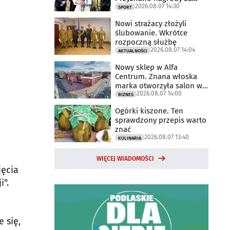
2026.08.07 14:30
2025 rok
SPORT
Nowi strażacy złożyli
ślubowanie. Wkrótce
rozpoczną służbę
2026.08.07 14:04
AKTUALNOŚCI
Nowy sklep w Alfa
Centrum. Znana włoska
marka otworzyła salon w
2026.08.07 14:00
Białymstoku
BIZNES
Ogórki kiszone. Ten
sprawdzony przepis warto
znać
2026.08.07 13:40
KULINARIA
WIĘCEJ WIADOMOŚCI
jęcia
i".
 się,