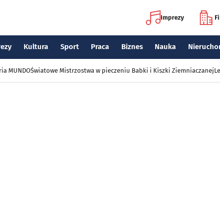
Imprezy
F
rezy
Kultura
Sport
Praca
Biznes
Nauka
Nierucho
eria MUNDO
Światowe Mistrzostwa w pieczeniu Babki i Kiszki Ziemniaczanej
Le