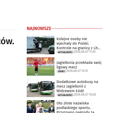
NAJNOWSZE
ców.
Kolejne osoby nie
wjechały do Polski.
Kontrole na granicy z Litwą
2026.08.07 17:30
trwają
AKTUALNOŚCI
Jagiellonia przekłada swój
ligowy mecz
2026.08.07 15:15
SPORT
Dodatkowe autobusy na
mecz Jagiellonii z
Widzewem Łódź
2026.08.07 15:00
AKTUALNOŚCI
Oto złote nazwiska
podlaskiego sportu.
Przyznano nagrody za