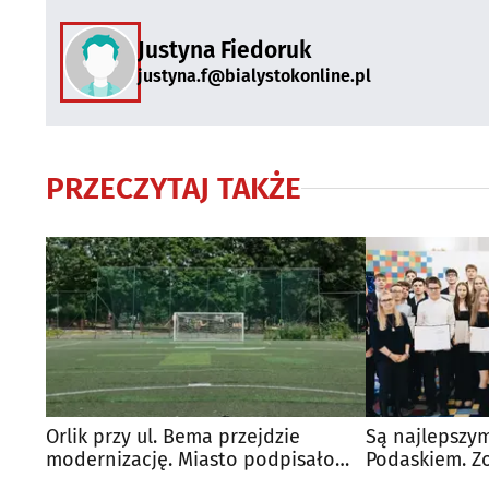
Justyna Fiedoruk
justyna.f@bialystokonline.pl
PRZECZYTAJ TAKŻE
Orlik przy ul. Bema przejdzie
Są najlepszy
modernizację. Miasto podpisało
Podaskiem. Zo
umowę