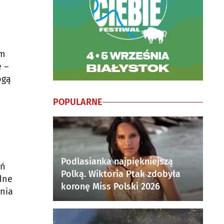
ym
 –
ogą
POPULARNE
Podlasianka najpiękniejszą
ań
Polką. Wiktoria Ptak zdobyła
dne
koronę Miss Polski 2026
enia