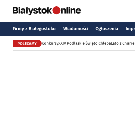
Firmy z Białegostoku
Wiadomości
Ogłoszenia
Imp
Konkursy
XXIV Podlaskie Święto Chleba
Lato z Churr
POLECAMY