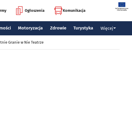
irmy
Ogłoszenia
Komunikacja
mości
Motoryzacja
Zdrowie
Turystyka
Więcej
tnie Granie w Nie Teatrze