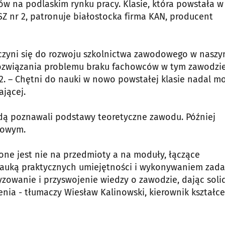
ów na podlaskim rynku pracy. Klasie, która powstała w
ZSZ nr 2, patronuje białostocka firma KAN, producent
zyczyni się do rozwoju szkolnictwa zawodowego w nasz
rozwiązania problemu braku fachowców w tym zawodzie
2. – Chętni do nauki w nowo powstałej klasie nadal m
jącej.
dą poznawali podstawy teoretyczne zawodu. Później
łowym.
one jest nie na przedmioty a na moduły, łączące
 nauką praktycznych umiejętności i wykonywaniem zad
zowanie i przyswojenie wiedzy o zawodzie, dając soli
nia - tłumaczy Wiesław Kalinowski, kierownik kształc