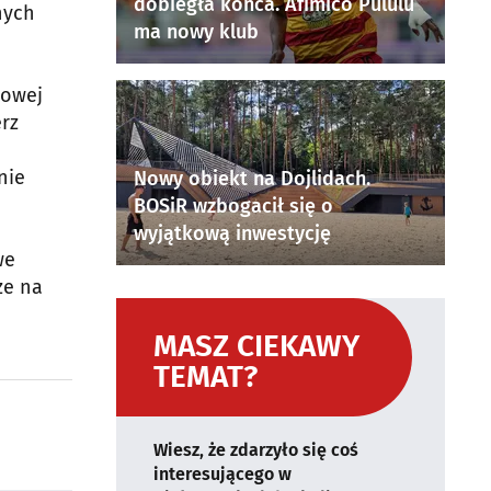
dobiegła końca. Afimico Pululu
nych
ma nowy klub
jowej
rz
nie
Nowy obiekt na Dojlidach.
BOSiR wzbogacił się o
wyjątkową inwestycję
we
ze na
MASZ CIEKAWY
TEMAT?
Wiesz, że zdarzyło się coś
interesującego w