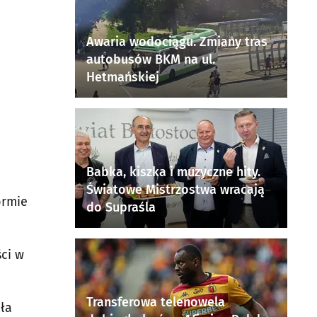
Awaria wodociągu. Zmiany tras
autobusów BKM na ul.
Hetmańskiej
Babka, kiszka i muzyczne hity.
Światowe Mistrzostwa wracają
ormie
do Supraśla
ci w
Transferowa telenowela
ła