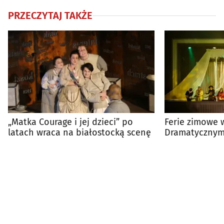
PRZECZYTAJ TAKŻE
„Matka Courage i jej dzieci” po
Ferie zimowe 
latach wraca na białostocką scenę
Dramatycznym
baśń pełna pr