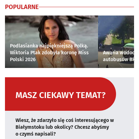
POPULARNE
Podlasianka najpiękniejszą Polką.
Wiktoria Ptak zdobyła koronę Miss
Awaria wodocią
Polski 2026
autobusów BKM 
MASZ CIEKAWY TEMAT?
Wiesz, że zdarzyło się coś interesującego w
Białymstoku lub okolicy? Chcesz abyśmy
o czymś napisali?