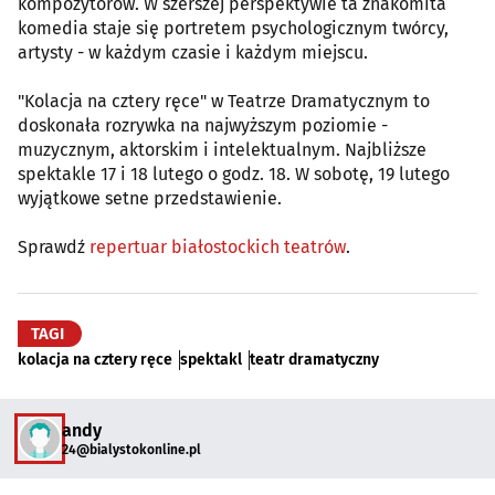
kompozytorów. W szerszej perspektywie ta znakomita
komedia staje się portretem psychologicznym twórcy,
artysty - w każdym czasie i każdym miejscu.
"Kolacja na cztery ręce" w Teatrze Dramatycznym to
doskonała rozrywka na najwyższym poziomie -
muzycznym, aktorskim i intelektualnym. Najbliższe
spektakle 17 i 18 lutego o godz. 18. W sobotę, 19 lutego
wyjątkowe setne przedstawienie.
Sprawdź
repertuar białostockich teatrów
.
TAGI
kolacja na cztery ręce
spektakl
teatr dramatyczny
andy
24@bialystokonline.pl