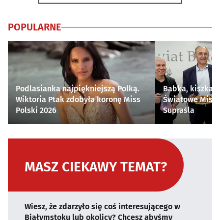
POPULARNE
Podlasianka najpiękniejszą Polką.
Babka, kiszka i
Wiktoria Ptak zdobyła koronę Miss
Światowe Mistr
Polski 2026
Supraśla
MASZ CIEKAWY TEMAT?
Wiesz, że zdarzyło się coś interesującego w
Białymstoku lub okolicy? Chcesz abyśmy