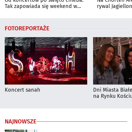
Od koncertów po święto chleba.
Na Chorten Ar
Tak zapowiada się weekend w
rywal Jagiellon
regionie
FOTOREPORTAŻE
Koncert sanah
Dni Miasta Biał
na Rynku Kościu
NAJNOWSZE