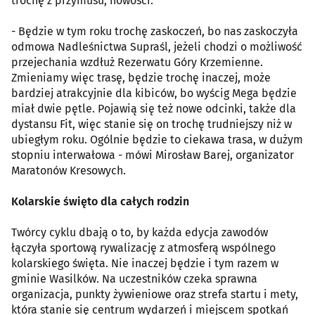
trochę z przymusu, nowości.
- Będzie w tym roku trochę zaskoczeń, bo nas zaskoczyła
odmowa Nadleśnictwa Supraśl, jeżeli chodzi o możliwość
przejechania wzdłuż Rezerwatu Góry Krzemienne.
Zmieniamy więc trasę, będzie trochę inaczej, może
bardziej atrakcyjnie dla kibiców, bo wyścig Mega będzie
miał dwie pętle. Pojawią się też nowe odcinki, także dla
dystansu Fit, więc stanie się on trochę trudniejszy niż w
ubiegłym roku. Ogólnie będzie to ciekawa trasa, w dużym
stopniu interwałowa - mówi Mirosław Barej, organizator
Maratonów Kresowych.
Kolarskie święto dla całych rodzin
Twórcy cyklu dbają o to, by każda edycja zawodów
łączyła sportową rywalizację z atmosferą wspólnego
kolarskiego święta. Nie inaczej będzie i tym razem w
gminie Wasilków. Na uczestników czeka sprawna
organizacja, punkty żywieniowe oraz strefa startu i mety,
która stanie się centrum wydarzeń i miejscem spotkań