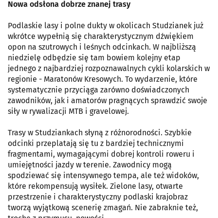
Nowa odsłona dobrze znanej trasy
Podlaskie lasy i polne dukty w okolicach Studzianek już
wkrótce wypełnią się charakterystycznym dźwiękiem
opon na szutrowych i leśnych odcinkach. W najbliższą
niedzielę odbędzie się tam bowiem kolejny etap
jednego z najbardziej rozpoznawalnych cykli kolarskich w
regionie - Maratonów Kresowych. To wydarzenie, które
systematycznie przyciąga zarówno doświadczonych
zawodników, jak i amatorów pragnących sprawdzić swoje
siły w rywalizacji MTB i gravelowej.
Trasy w Studziankach słyną z różnorodności. Szybkie
odcinki przeplatają się tu z bardziej technicznymi
fragmentami, wymagającymi dobrej kontroli roweru i
umiejętności jazdy w terenie. Zawodnicy mogą
spodziewać się intensywnego tempa, ale też widoków,
które rekompensują wysiłek. Zielone lasy, otwarte
przestrzenie i charakterystyczny podlaski krajobraz
tworzą wyjątkową scenerię zmagań. Nie zabraknie też,