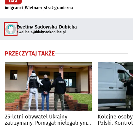
TAGI
imigranci
Wietnam
straż graniczna
Ewelina Sadowska-Dubicka
ewelina.s@bialystokonline.pl
PRZECZYTAJ TAKŻE
25-letni obywatel Ukrainy
Kolejne osoby
zatrzymany. Pomagał nielegalnym
Polski. Kontro
migrantom
trwają