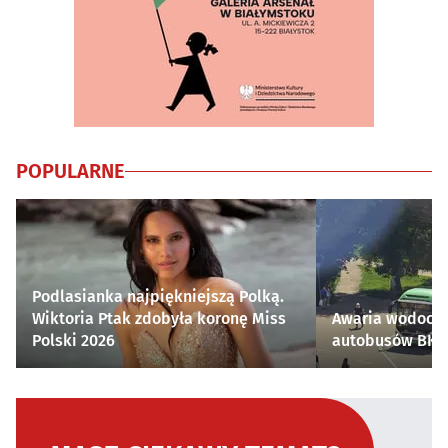
POPULARNE
Podlasianka najpiękniejszą Polką.
Wiktoria Ptak zdobyła koronę Miss
Awaria wodocią
Polski 2026
autobusów BKM 