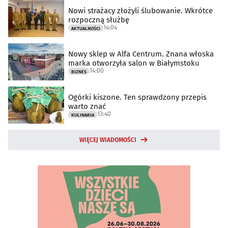
Nowi strażacy złożyli ślubowanie. Wkrótce
rozpoczną służbę
14:04
AKTUALNOŚCI
Nowy sklep w Alfa Centrum. Znana włoska
marka otworzyła salon w Białymstoku
14:00
BIZNES
Ogórki kiszone. Ten sprawdzony przepis
warto znać
13:40
KULINARIA
WIĘCEJ WIADOMOŚCI