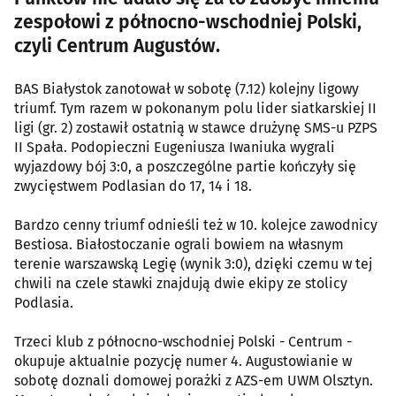
zespołowi z północno-wschodniej Polski,
czyli Centrum Augustów.
BAS Białystok zanotował w sobotę (7.12) kolejny ligowy
triumf. Tym razem w pokonanym polu lider siatkarskiej II
ligi (gr. 2) zostawił ostatnią w stawce drużynę SMS-u PZPS
II Spała. Podopieczni Eugeniusza Iwaniuka wygrali
wyjazdowy bój 3:0, a poszczególne partie kończyły się
zwycięstwem Podlasian do 17, 14 i 18.
Bardzo cenny triumf odnieśli też w 10. kolejce zawodnicy
Bestiosa. Białostoczanie ograli bowiem na własnym
terenie warszawską Legię (wynik 3:0), dzięki czemu w tej
chwili na czele stawki znajdują dwie ekipy ze stolicy
Podlasia.
Trzeci klub z północno-wschodniej Polski - Centrum -
okupuje aktualnie pozycję numer 4. Augustowianie w
sobotę doznali domowej porażki z AZS-em UWM Olsztyn.