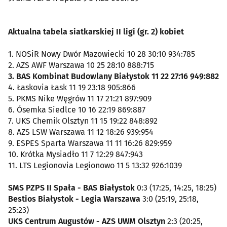
Aktualna tabela siatkarskiej II ligi (gr. 2) kobiet
1. NOSiR Nowy Dwór Mazowiecki 10 28 30:10 934:785
2. AZS AWF Warszawa 10 25 28:10 888:715
3. BAS Kombinat Budowlany Białystok 11 22 27:16 949:882
4. Łaskovia Łask 11 19 23:18 905:866
5. PKMS Nike Węgrów 11 17 21:21 897:909
6. Ósemka Siedlce 10 16 22:19 869:887
7. UKS Chemik Olsztyn 11 15 19:22 848:892
8. AZS LSW Warszawa 11 12 18:26 939:954
9. ESPES Sparta Warszawa 11 11 16:26 829:959
10. Krótka Mysiadło 11 7 12:29 847:943
11. LTS Legionovia Legionowo 11 5 13:32 926:1039
SMS PZPS II Spała - BAS Białystok
0:3 (17:25, 14:25, 18:25)
Bestios Białystok - Legia Warszawa
3:0 (25:19, 25:18,
25:23)
UKS Centrum Augustów - AZS UWM Olsztyn
2:3 (20:25,