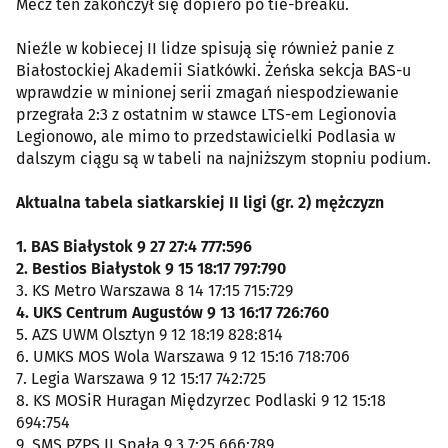
Mecz ten zakończył się dopiero po tie-breaku.
Nieźle w kobiecej II lidze spisują się również panie z
Białostockiej Akademii Siatkówki. Żeńska sekcja BAS-u
wprawdzie w minionej serii zmagań niespodziewanie
przegrała 2:3 z ostatnim w stawce LTS-em Legionovia
Legionowo, ale mimo to przedstawicielki Podlasia w
dalszym ciągu są w tabeli na najniższym stopniu podium.
Aktualna tabela siatkarskiej II ligi (gr. 2) mężczyzn
1. BAS Białystok 9 27 27:4 777:596
2. Bestios Białystok 9 15 18:17 797:790
3. KS Metro Warszawa 8 14 17:15 715:729
4. UKS Centrum Augustów 9 13 16:17 726:760
5. AZS UWM Olsztyn 9 12 18:19 828:814
6. UMKS MOS Wola Warszawa 9 12 15:16 718:706
7. Legia Warszawa 9 12 15:17 742:725
8. KS MOSiR Huragan Międzyrzec Podlaski 9 12 15:18
694:754
9. SMS PZPS II Spała 9 3 7:25 666:789