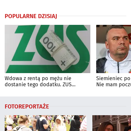
POPULARNE DZISIAJ
Wdowa z rentą po mężu nie
Siemieniec po
dostanie tego dodatku. ZUS
Nie mam poczu
wyjaśnia zasady
na porażkę
FOTOREPORTAŻE