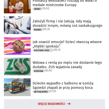
Podlascy lekkoatleci ruszają do walki o
medale mistrzostw Europy
09:00
SPORT
Założyli firmę i nie żałują. Gdy mają
doradzić innym, mówią coś zaskakującego
08:36
BIZNES
Jak oswoić emocje? Dzieci stworzą własne
„Kłębki spokoju”
08:10
KULTURA I ROZRYWKA
Wdowa z rentą po mężu nie dostanie tego
dodatku. ZUS wyjaśnia zasady
08:00
RODZINA
Dziecko wypadło z balkonu w Łomży.
Sąsiedzi złapali je przy pomocy koca
07:50
AKTUALNOŚCI
WIĘCEJ WIADOMOŚCI