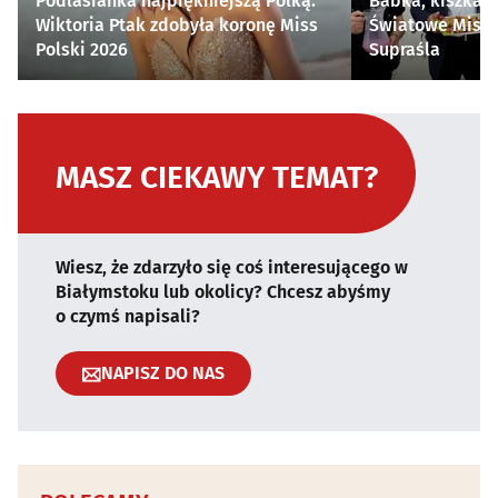
Podlasianka najpiękniejszą Polką.
Babka, kiszka i
Wiktoria Ptak zdobyła koronę Miss
Światowe Mistr
Polski 2026
Supraśla
MASZ CIEKAWY TEMAT?
Wiesz, że zdarzyło się coś interesującego w
Białymstoku lub okolicy? Chcesz abyśmy
o czymś napisali?
NAPISZ DO NAS