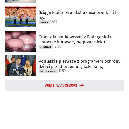
Ściąga kibica. Gra Ekstraklasa oraz I, II i III
liga
12:10
SPORT
Grant dla naukowczyni z Białegostoku.
Opracuje innowacyjną postać leku
12:00
ZDROWIE
Podlaskie pierwsze z programem ochrony
dzieci przed przemocą seksualną
11:59
AKTUALNOŚCI
WIĘCEJ WIADOMOŚCI