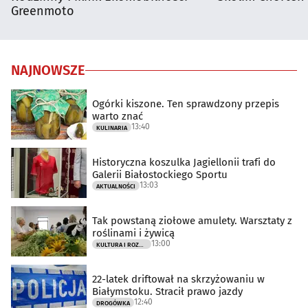
Greenmoto
NAJNOWSZE
Ogórki kiszone. Ten sprawdzony przepis
warto znać
13:40
KULINARIA
Historyczna koszulka Jagiellonii trafi do
Galerii Białostockiego Sportu
13:03
AKTUALNOŚCI
Tak powstaną ziołowe amulety. Warsztaty z
roślinami i żywicą
13:00
KULTURA I ROZRYWKA
22-latek driftował na skrzyżowaniu w
Białymstoku. Stracił prawo jazdy
12:40
DROGÓWKA