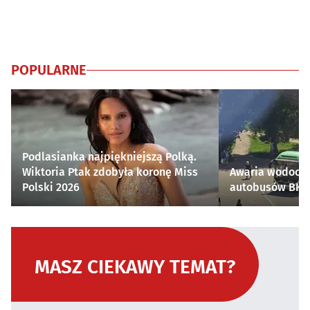
POPULARNE
Podlasianka najpiękniejszą Polką.
Wiktoria Ptak zdobyła koronę Miss
Awaria wodocią
Polski 2026
autobusów BKM 
MASZ CIEKAWY TEMAT?