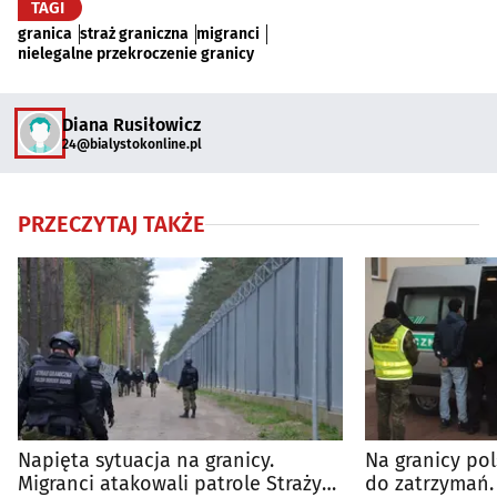
TAGI
granica
straż graniczna
migranci
nielegalne przekroczenie granicy
Diana Rusiłowicz
24@bialystokonline.pl
PRZECZYTAJ TAKŻE
Napięta sytuacja na granicy.
Na granicy pol
Migranci atakowali patrole Straży
do zatrzymań.