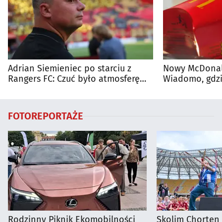
Adrian Siemieniec po starciu z
Nowy McDonald
Rangers FC: Czuć było atmosferę
Wiadomo, gdzi
dużego meczu
otwarty
FOTOREPORTAŻE
Rodzinny Piknik Ekomobilności
Skolim Chorten