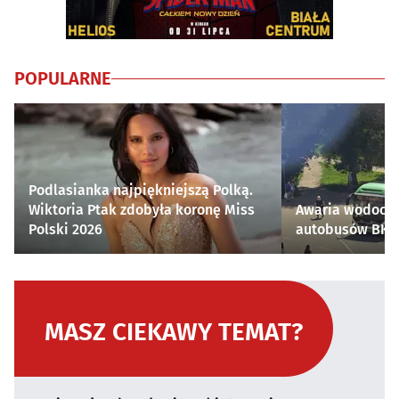
POPULARNE
Podlasianka najpiękniejszą Polką.
Wiktoria Ptak zdobyła koronę Miss
Awaria wodocią
Polski 2026
autobusów BKM 
MASZ CIEKAWY TEMAT?