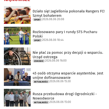
Działo się! Jagiellonia pokonała Rangers FC!
Szmyt bohaterem
2026.08.06 20:08
SPORT
Rozlosowano pary I rundy STS Pucharu
Polski
2026.08.06 18:44
SPORT
Nie płać za pomoc przy decyzji o wsparciu.
Urząd ostrzega
2026.08.06 16:00
ZDROWIE
45 osób otrzyma wsparcie asystentów. Jest
unijne dofinansowanie
2026.08.06 15:30
AKTUALNOŚCI
Rusza przebudowa drogi Ogrodniczki -
Nowodworce
2026.08.06 15:00
AKTUALNOŚCI