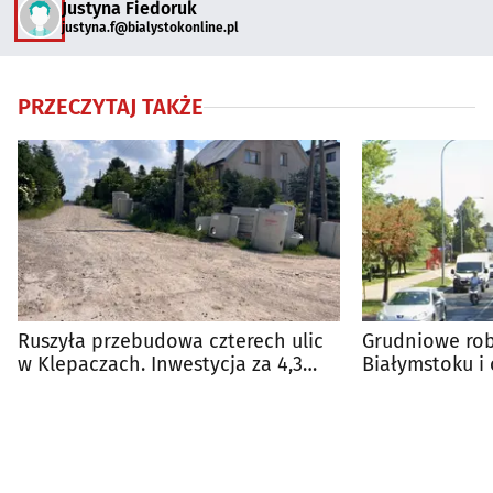
Justyna Fiedoruk
justyna.f@bialystokonline.pl
PRZECZYTAJ TAKŻE
Ruszyła przebudowa czterech ulic
Grudniowe ro
w Klepaczach. Inwestycja za 4,3
Białymstoku i 
mln zł
harmonogram 