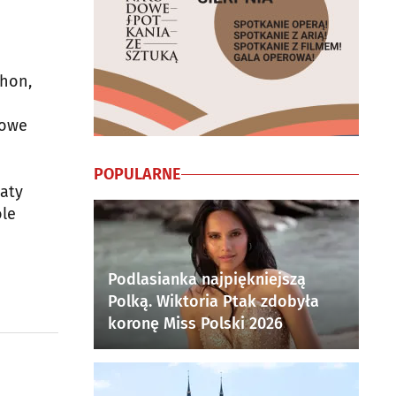
thon,
nowe
POPULARNE
aty
ole
Podlasianka najpiękniejszą
Polką. Wiktoria Ptak zdobyła
koronę Miss Polski 2026