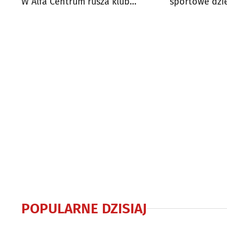
W Alfa Centrum rusza klub
sportowe dzi
podcastowy
petycję
POPULARNE DZISIAJ