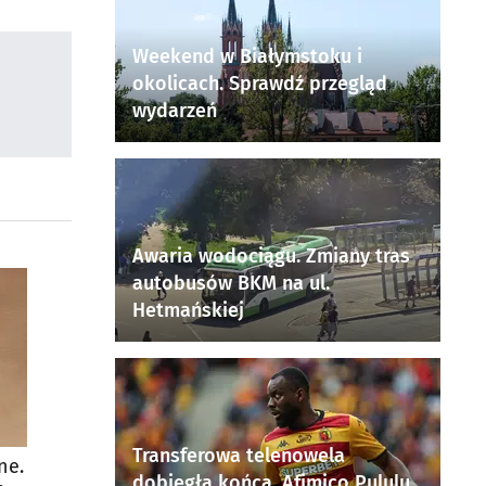
Weekend w Białymstoku i
okolicach. Sprawdź przegląd
wydarzeń
Awaria wodociągu. Zmiany tras
autobusów BKM na ul.
Hetmańskiej
Transferowa telenowela
ne.
dobiegła końca. Afimico Pululu