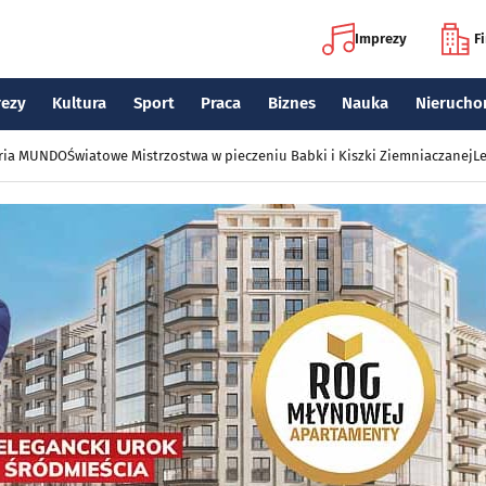
Imprezy
F
rezy
Kultura
Sport
Praca
Biznes
Nauka
Nierucho
eria MUNDO
Światowe Mistrzostwa w pieczeniu Babki i Kiszki Ziemniaczanej
Le