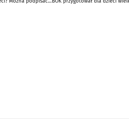
eci? Można podpisać
BOK przygotował dla dzieci wiel
atrakcji