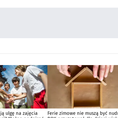
ją ulgę na zajęcia
Ferie zimowe nie muszą być nud