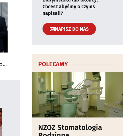
Chcesz abyśmy o czymś
napisali?
NAPISZ DO NAS
POLECAMY
do
NZOZ Stomatologia
Rodzinna