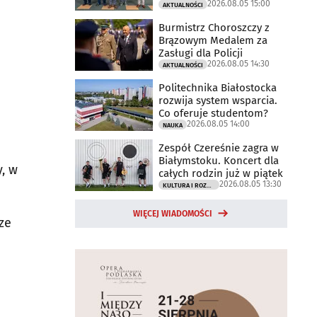
2026.08.05 15:00
AKTUALNOŚCI
Burmistrz Choroszczy z
Brązowym Medalem za
Zasługi dla Policji
2026.08.05 14:30
AKTUALNOŚCI
Politechnika Białostocka
rozwija system wsparcia.
Co oferuje studentom?
2026.08.05 14:00
NAUKA
Zespół Czereśnie zagra w
Białymstoku. Koncert dla
, w
całych rodzin już w piątek
2026.08.05 13:30
KULTURA I ROZRYWKA
WIĘCEJ WIADOMOŚCI
ze