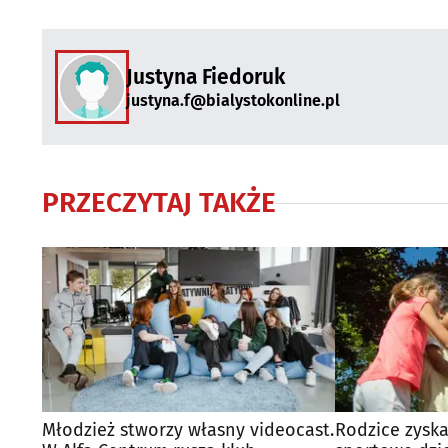
Justyna Fiedoruk
justyna.f@bialystokonline.pl
PRZECZYTAJ TAKŻE
Młodzież stworzy własny videocast.
Rodzice zyska