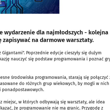
ne wydarzenie dla najmłodszych - kolejna
ię zapisywać na darmowe warsztaty.
 Gigantami". Poprzednie edycje cieszyły się dużym
okazję nauczyć się podstaw programowania i poznać gry
esne środowiska programowania, starają się połączyć 
dopasowane do różnych grup wiekowych, by mogli w nich
k i ponadpostawowych.
az miejsc, w których odbywają się warsztaty, ale idea
kazać, że programowanie nie ma granic. Przygodę z