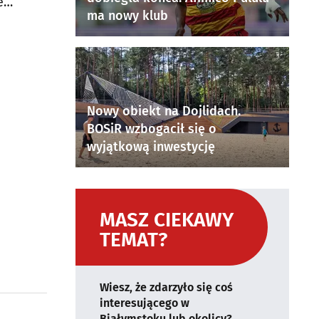
e
ma nowy klub
Nowy obiekt na Dojlidach.
BOSiR wzbogacił się o
wyjątkową inwestycję
MASZ CIEKAWY
TEMAT?
Wiesz, że zdarzyło się coś
interesującego w
Białymstoku lub okolicy?