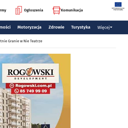
irmy
Ogłoszenia
Komunikacja
mości
Motoryzacja
Zdrowie
Turystyka
Więcej
tnie Granie w Nie Teatrze