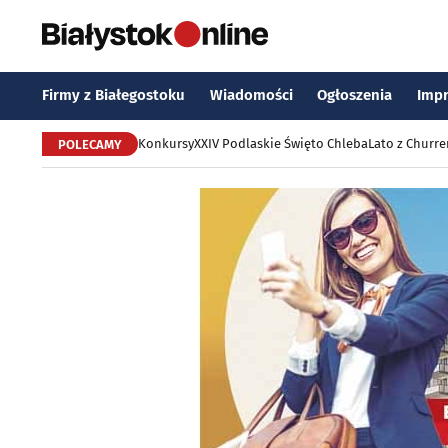
Firmy z Białegostoku
Wiadomości
Ogłoszenia
Imp
Konkursy
XXIV Podlaskie Święto Chleba
Lato z Churr
POLECAMY