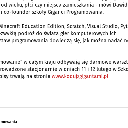
od wieku, płci czy miejsca zamieszkania - mówi Dawid
 i co-founder szkoły Giganci Programowania.
inecraft Education Edition, Scratch, Visual Studio, Py
niezwykłą podróż do świata gier komputerowych ich
odstaw programowania dowiedzą się, jak można nadać 
amowanie” w całym kraju odbywają się darmowe warszt
prowadzone stacjonarnie w dniach 11 i 12 lutego w Szk
pisy trwają na stronie
www.kodujzgigantami.pl
ramowania