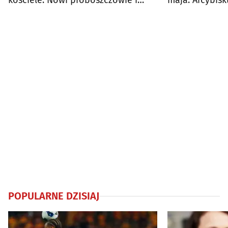
kościele. Nowi proboszczowie i
maja. Arcybis
wikariusze
warunek
POPULARNE DZISIAJ