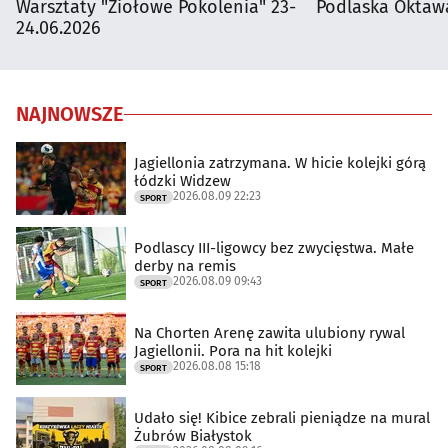
Warsztaty "Ziołowe Pokolenia" 23-
Podlaska Oktaw
24.06.2026
NAJNOWSZE
Jagiellonia zatrzymana. W hicie kolejki górą
łódzki Widzew
2026.08.09 22:23
SPORT
Podlascy III-ligowcy bez zwycięstwa. Małe
derby na remis
2026.08.09 09:43
SPORT
Na Chorten Arenę zawita ulubiony rywal
Jagiellonii. Pora na hit kolejki
2026.08.08 15:18
SPORT
Udało się! Kibice zebrali pieniądze na mural
Żubrów Białystok