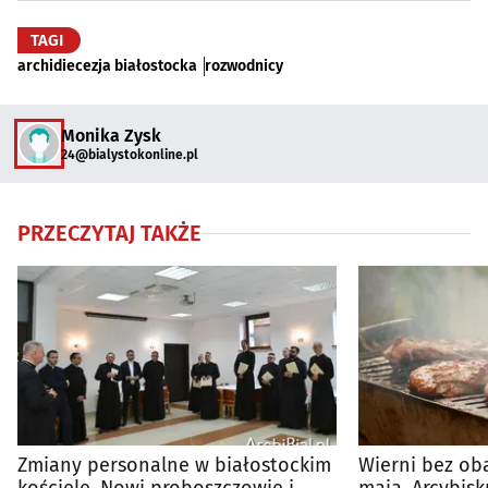
TAGI
archidiecezja białostocka
rozwodnicy
Monika Zysk
24@bialystokonline.pl
PRZECZYTAJ TAKŻE
Zmiany personalne w białostockim
Wierni bez ob