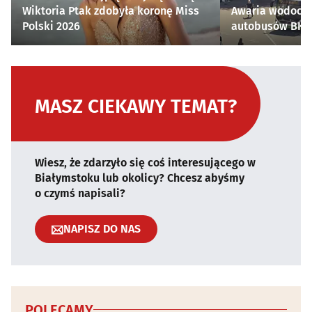
Wiktoria Ptak zdobyła koronę Miss
Awaria wodocią
Polski 2026
autobusów BKM 
MASZ CIEKAWY TEMAT?
Wiesz, że zdarzyło się coś interesującego w
Białymstoku lub okolicy? Chcesz abyśmy
o czymś napisali?
NAPISZ DO NAS
POLECAMY