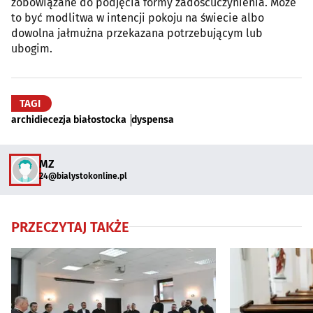
zobowiązane do podjęcia formy zadośćuczynienia. Może
to być modlitwa w intencji pokoju na świecie albo
dowolna jałmużna przekazana potrzebującym lub
ubogim.
TAGI
archidiecezja białostocka
dyspensa
MZ
24@bialystokonline.pl
PRZECZYTAJ TAKŻE