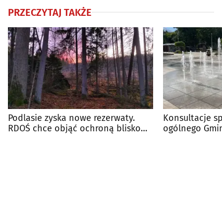
PRZECZYTAJ TAKŻE
Podlasie zyska nowe rezerwaty.
Konsultacje s
RDOŚ chce objąć ochroną blisko
ogólnego Gmin
1000 hektarów
mogą zgłaszać