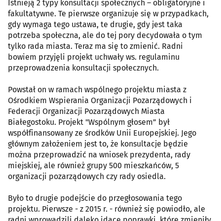
Istnieją 2 typy konsultacji społecznych – obligatoryjne i
fakultatywne. Te pierwsze organizuje się w przypadkach,
gdy wymaga tego ustawa, te drugie, gdy jest taka
potrzeba społeczna, ale do tej pory decydowała o tym
tylko rada miasta. Teraz ma się to zmienić. Radni
bowiem przyjęli projekt uchwały ws. regulaminu
przeprowadzenia konsultacji społecznych.
Powstał on w ramach wspólnego projektu miasta z
Ośrodkiem Wspierania Organizacji Pozarządowych i
Federacji Organizacji Pozarządowych Miasta
Białegostoku. Projekt "Wspólnym głosem” był
współfinansowany ze środków Unii Europejskiej. Jego
głównym założeniem jest to, że konsultacje będzie
można przeprowadzić na wniosek prezydenta, rady
miejskiej, ale również grupy 500 mieszkańców, 5
organizacji pozarządowych czy rady osiedla.
Było to drugie podejście do przegłosowania tego
projektu. Pierwsze - z 2015 r. - również się powiodło, ale
radni wprowadzili daleko idące poprawki, które zmieniły