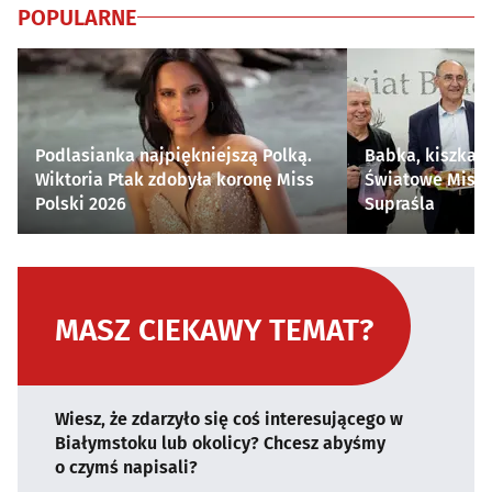
POPULARNE
Podlasianka najpiękniejszą Polką.
Babka, kiszka i
Wiktoria Ptak zdobyła koronę Miss
Światowe Mistr
Polski 2026
Supraśla
MASZ CIEKAWY TEMAT?
Wiesz, że zdarzyło się coś interesującego w
Białymstoku lub okolicy? Chcesz abyśmy
o czymś napisali?