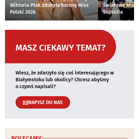
Wiktoria Ptak zdobyła koronę Miss
Światowe Mistr
Polski 2026
Supraśla
MASZ CIEKAWY TEMAT?
Wiesz, że zdarzyło się coś interesującego w
Białymstoku lub okolicy? Chcesz abyśmy
o czymś napisali?
NAPISZ DO NAS
POLECAMY