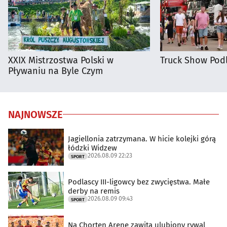
XXIX Mistrzostwa Polski w
Truck Show Podl
Pływaniu na Byle Czym
NAJNOWSZE
Jagiellonia zatrzymana. W hicie kolejki górą
łódzki Widzew
2026.08.09 22:23
SPORT
Podlascy III-ligowcy bez zwycięstwa. Małe
derby na remis
2026.08.09 09:43
SPORT
Na Chorten Arenę zawita ulubiony rywal