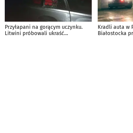
Przyłapani na gorącym uczynku.
Kradli auta w 
Litwini próbowali ukraść
Białostocka p
mercedesa w Augustowie
śledztwo