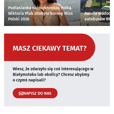
Podlasianka najpiękniejszą Polką.
Wiktoria Ptak zdobyła koronę Miss
Awaria wodocią
Polski 2026
autobusów BKM 
MASZ CIEKAWY TEMAT?
Wiesz, że zdarzyło się coś interesującego w
Białymstoku lub okolicy? Chcesz abyśmy
o czymś napisali?
NAPISZ DO NAS