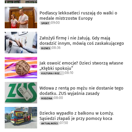
Podlascy lekkoatleci ruszają do walki o
medale mistrzostw Europy
09:00
SPORT
Założyli firmę i nie żałują. Gdy mają
doradzić innym, mówią coś zaskakującego
08:36
BIZNES
Jak oswoić emocje? Dzieci stworzą własne
„Kłębki spokoju”
08:10
KULTURA I ROZRYWKA
Wdowa z rentą po mężu nie dostanie tego
dodatku. ZUS wyjaśnia zasady
08:00
RODZINA
Dziecko wypadło z balkonu w Łomży.
Sąsiedzi złapali je przy pomocy koca
07:50
AKTUALNOŚCI