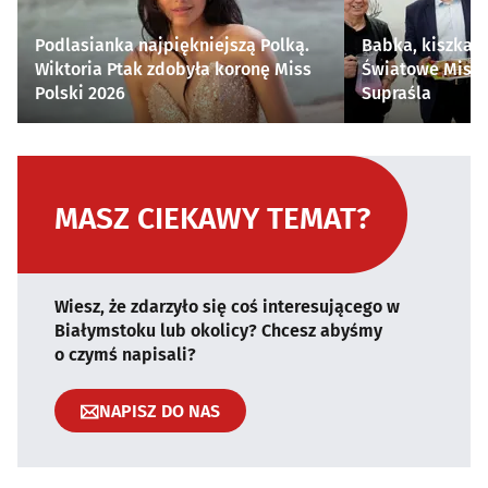
Podlasianka najpiękniejszą Polką.
Babka, kiszka i
Wiktoria Ptak zdobyła koronę Miss
Światowe Mistr
Polski 2026
Supraśla
MASZ CIEKAWY TEMAT?
Wiesz, że zdarzyło się coś interesującego w
Białymstoku lub okolicy? Chcesz abyśmy
o czymś napisali?
NAPISZ DO NAS