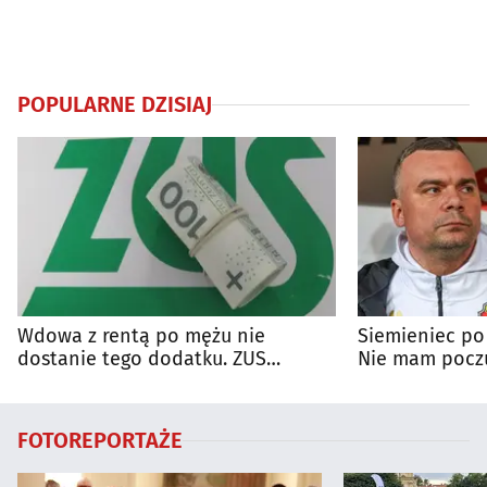
POPULARNE DZISIAJ
Wdowa z rentą po mężu nie
Siemieniec po
dostanie tego dodatku. ZUS
Nie mam poczu
wyjaśnia zasady
na porażkę
FOTOREPORTAŻE