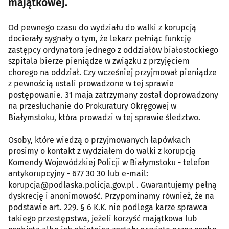
majątkowej.
Od pewnego czasu do wydziału do walki z korupcją
docierały sygnały o tym, że lekarz pełniąc funkcję
zastępcy ordynatora jednego z oddziałów białostockiego
szpitala bierze pieniądze w związku z przyjęciem
chorego na oddział. Czy wcześniej przyjmował pieniądze
z pewnością ustali prowadzone w tej sprawie
postępowanie. 31 maja zatrzymany został doprowadzony
na przesłuchanie do Prokuratury Okręgowej w
Białymstoku, która prowadzi w tej sprawie śledztwo.
Osoby, które wiedzą o przyjmowanych łapówkach
prosimy o kontakt z wydziałem do walki z korupcją
Komendy Wojewódzkiej Policji w Białymstoku - telefon
antykorupcyjny - 677 30 30 lub e-mail:
korupcja@podlaska.policja.gov.pl . Gwarantujemy pełną
dyskrecję i anonimowość. Przypominamy również, że na
podstawie art. 229. § 6 K.K. nie podlega karze sprawca
takiego przestępstwa, jeżeli korzyść majątkowa lub