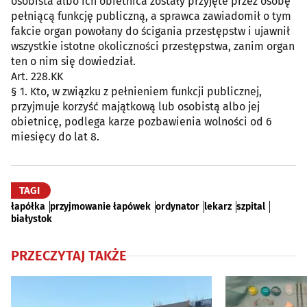
osobista albo ich obietnica zostały przyjęte przez osobę
pełniącą funkcję publiczną, a sprawca zawiadomił o tym
fakcie organ powołany do ścigania przestępstw i ujawnił
wszystkie istotne okoliczności przestępstwa, zanim organ
ten o nim się dowiedział.
Art. 228.KK
§ 1. Kto, w związku z pełnieniem funkcji publicznej,
przyjmuje korzyść majątkową lub osobistą albo jej
obietnicę, podlega karze pozbawienia wolności od 6
miesięcy do lat 8.
TAGI
łapółka
przyjmowanie łapówek
ordynator
lekarz
szpital
białystok
PRZECZYTAJ TAKŻE