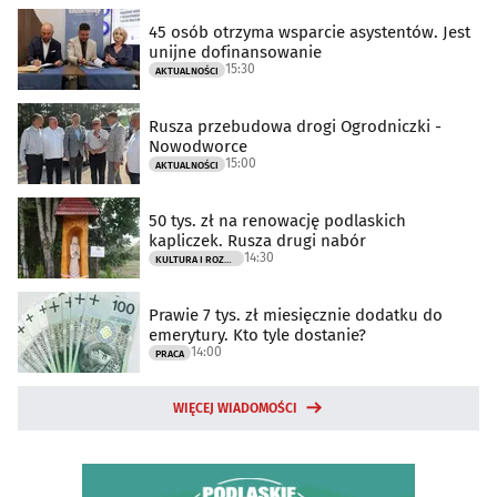
45 osób otrzyma wsparcie asystentów. Jest
unijne dofinansowanie
15:30
AKTUALNOŚCI
Rusza przebudowa drogi Ogrodniczki -
Nowodworce
15:00
AKTUALNOŚCI
50 tys. zł na renowację podlaskich
kapliczek. Rusza drugi nabór
14:30
KULTURA I ROZRYWKA
Prawie 7 tys. zł miesięcznie dodatku do
emerytury. Kto tyle dostanie?
14:00
PRACA
WIĘCEJ WIADOMOŚCI