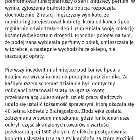
poinformował funkcjonariuszy o serii kradzieży perfum. W
wyniku zgłoszenia białostocka policja rozpoczęła
dochodzenie. Z relacji mężczyzny wynikało, że
monitoring zarejestrował kobietę, która od końca lipca
regularnie odwiedzała sklep i uzupełniała swoją kolekcję
kosmetyków kosztem drogerii. Proceder polegał na tym,
że podejrzana wybierała perfumy z półek, umieszczała je
w torebce, a następnie wychodziła ze sklepu, nie
uiszczając opłaty.
Pierwszy incydent miał miejsce pod koniec lipca, a
kolejne we wrześniu oraz na początku października. Za
każdym razem schemat działania był identyczny.
Policjanci oszacowali straty na łączną kwotę
przekraczającą 3600 złotych. Dzięki pracy śledczych
udało się ustalić tożsamość sprawczyni, którą okazała się
40-letnia kobieta z Białegostoku. Złodziejka została
zatrzymana w swoim mieszkaniu, gdzie funkcjonariusze
odkryli część skradzionych towarów o wartości
przekraczającej 1500 złotych. W efekcie postępowania
kobieta usłyszała trzy zarzuty kradzieży, za które grozi jej