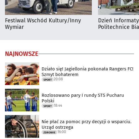
Festiwal Wschód Kultury/Inny
Dzień Informat
Wymiar
Politechnice Bia
NAJNOWSZE
Działo się! Jagiellonia pokonała Rangers FC!
Szmyt bohaterem
20:08
SPORT
Rozlosowano pary I rundy STS Pucharu
Polski
18:44
SPORT
Nie płać za pomoc przy decyzji o wsparciu.
Urząd ostrzega
16:00
ZDROWIE