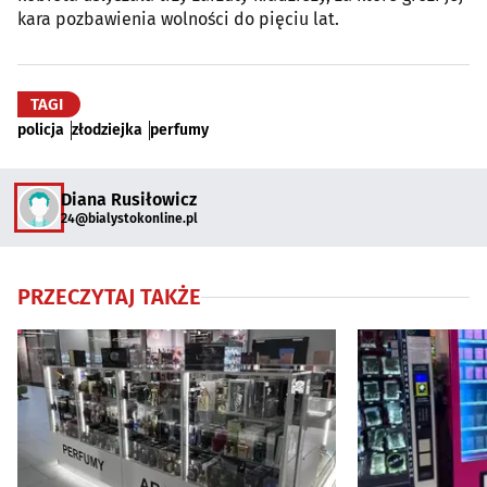
kara pozbawienia wolności do pięciu lat.
TAGI
policja
złodziejka
perfumy
Diana Rusiłowicz
24@bialystokonline.pl
PRZECZYTAJ TAKŻE