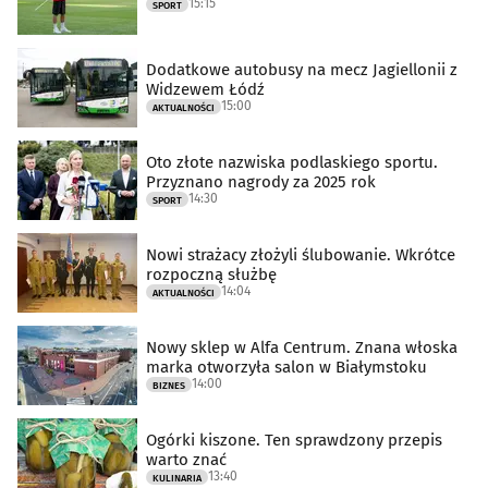
15:15
SPORT
Dodatkowe autobusy na mecz Jagiellonii z
Widzewem Łódź
15:00
AKTUALNOŚCI
Oto złote nazwiska podlaskiego sportu.
Przyznano nagrody za 2025 rok
14:30
SPORT
Nowi strażacy złożyli ślubowanie. Wkrótce
rozpoczną służbę
14:04
AKTUALNOŚCI
Nowy sklep w Alfa Centrum. Znana włoska
marka otworzyła salon w Białymstoku
14:00
BIZNES
Ogórki kiszone. Ten sprawdzony przepis
warto znać
13:40
KULINARIA