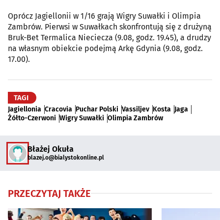
Oprócz Jagiellonii w 1/16 grają Wigry Suwałki i Olimpia
Zambrów. Pierwsi w Suwałkach skonfrontują się z drużyną
Bruk-Bet Termalica Nieciecza (9.08, godz. 19.45), a drudzy
na własnym obiekcie podejmą Arkę Gdynia (9.08, godz.
17.00).
TAGI
Jagiellonia
Cracovia
Puchar Polski
Vassiljev
Kosta
Jaga
Żółto-Czerwoni
Wigry Suwałki
Olimpia Zambrów
Błażej Okuła
blazej.o@bialystokonline.pl
PRZECZYTAJ TAKŻE