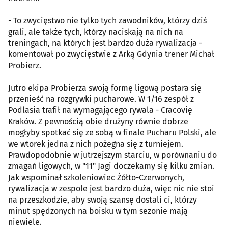
- To zwycięstwo nie tylko tych zawodników, którzy dziś
grali, ale także tych, którzy naciskają na nich na
treningach, na których jest bardzo duża rywalizacja -
komentował po zwycięstwie z Arką Gdynia trener Michał
Probierz.
Jutro ekipa Probierza swoją formę ligową postara się
przenieść na rozgrywki pucharowe. W 1/16 zespół z
Podlasia trafił na wymagającego rywala - Cracovię
Kraków. Z pewnością obie drużyny równie dobrze
mogłyby spotkać się ze sobą w finale Pucharu Polski, ale
we wtorek jedna z nich pożegna się z turniejem.
Prawdopodobnie w jutrzejszym starciu, w porównaniu do
zmagań ligowych, w "11" Jagi doczekamy się kilku zmian.
Jak wspominał szkoleniowiec Żółto-Czerwonych,
rywalizacja w zespole jest bardzo duża, więc nic nie stoi
na przeszkodzie, aby swoją szansę dostali ci, którzy
minut spędzonych na boisku w tym sezonie mają
niewiele.