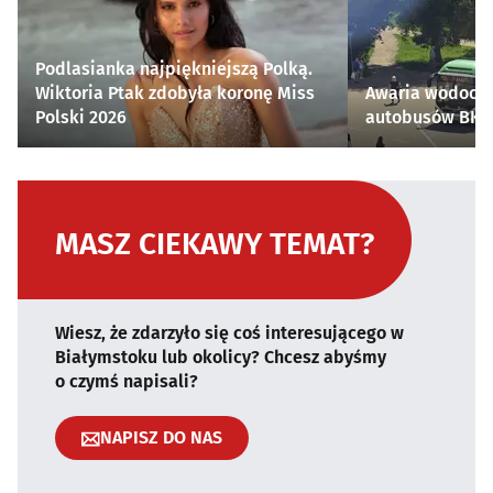
Podlasianka najpiękniejszą Polką.
Wiktoria Ptak zdobyła koronę Miss
Awaria wodocią
Polski 2026
autobusów BKM 
MASZ CIEKAWY TEMAT?
Wiesz, że zdarzyło się coś interesującego w
Białymstoku lub okolicy? Chcesz abyśmy
o czymś napisali?
NAPISZ DO NAS