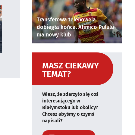
Transferowa telenowela
dobiegła końca. Afimico Pululu
ma nowy klub
MASZ CIEKAWY
TEMAT?
Wiesz, że zdarzyło się coś
interesującego w
Białymstoku lub okolicy?
Chcesz abyśmy o czymś
napisali?