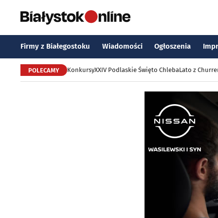
Firmy z Białegostoku
Wiadomości
Ogłoszenia
Imp
Konkursy
XXIV Podlaskie Święto Chleba
Lato z Churr
POLECAMY