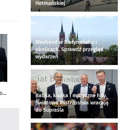
Hetmańskiej
Weekend w Białymstoku i
okolicach. Sprawdź przegląd
wydarzeń
do
Babka, kiszka i muzyczne hity.
Światowe Mistrzostwa wracają
do Supraśla