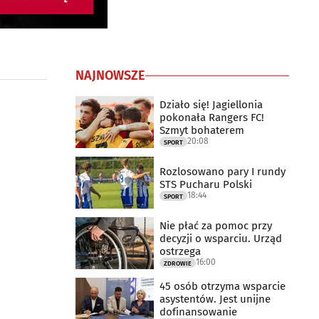
NAJNOWSZE
Działo się! Jagiellonia
pokonała Rangers FC!
Szmyt bohaterem
20:08
SPORT
Rozlosowano pary I rundy
STS Pucharu Polski
18:44
SPORT
Nie płać za pomoc przy
decyzji o wsparciu. Urząd
ostrzega
16:00
ZDROWIE
45 osób otrzyma wsparcie
asystentów. Jest unijne
dofinansowanie