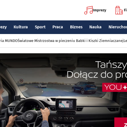
Imprezy
F
rezy
Kultura
Sport
Praca
Biznes
Nauka
Nierucho
eria MUNDO
Światowe Mistrzostwa w pieczeniu Babki i Kiszki Ziemniaczanej
Le