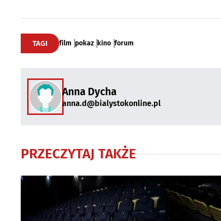
TAGI
film
pokaz
kino
forum
Anna Dycha
anna.d@bialystokonline.pl
PRZECZYTAJ TAKŻE