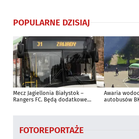
POPULARNE DZISIAJ
Mecz Jagiellonia Białystok –
Awaria wodoc
Rangers FC. Będą dodatkowe
autobusów BK
autobusy dla kibiców
FOTOREPORTAŻE