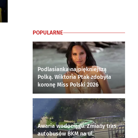
POPULARNE
Podlasianka najpiękniejszą
Polką. Wiktoria Ptak zdobyła
koronę Miss Polski 2026
Awaria wodociągu. Zmiany tras
autobusów BKM na ul.