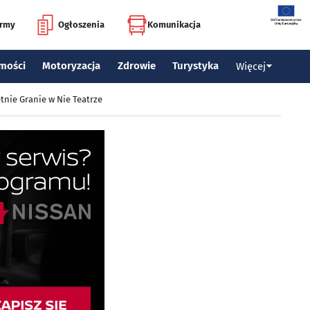
irmy
Ogłoszenia
Komunikacja
mości
Motoryzacja
Zdrowie
Turystyka
Więcej
tnie Granie w Nie Teatrze