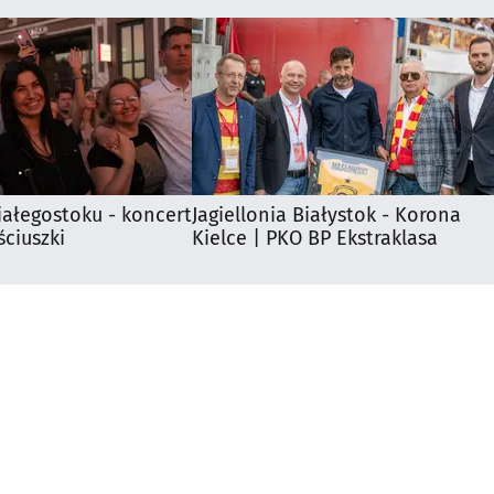
iałegostoku - koncert
Jagiellonia Białystok - Korona
ciuszki
Kielce | PKO BP Ekstraklasa