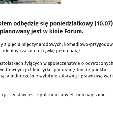
"
łem odbędzie się poniedziałkowy (10.07)
planowany jest w kinie Forum.
ony z pięciu międzynarodowych, komediowo-przygodo
o idealny czas na rozrywkę pełną parą!
astolatkach żyjących w społeczeństwie o odwróconyc
 wędrownym pchlim cyrku, panoramę Turcji z punktu
ną, a jednocześnie wybitnie zabawną i prawdziwą wari
cja - zestaw jest z polskimi i angielskimi napisami.