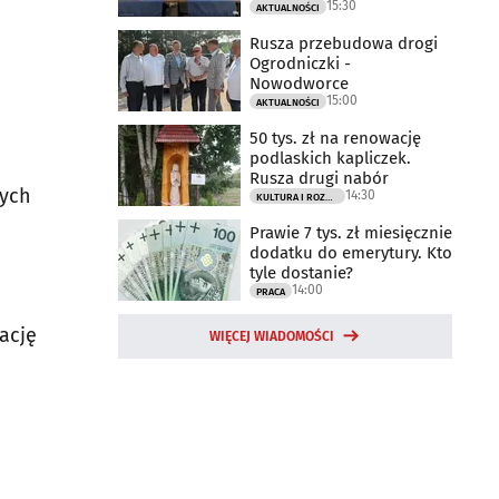
15:30
AKTUALNOŚCI
Rusza przebudowa drogi
Ogrodniczki -
Nowodworce
15:00
AKTUALNOŚCI
50 tys. zł na renowację
podlaskich kapliczek.
Rusza drugi nabór
wych
14:30
KULTURA I ROZRYWKA
Prawie 7 tys. zł miesięcznie
dodatku do emerytury. Kto
tyle dostanie?
h
14:00
PRACA
ację
WIĘCEJ WIADOMOŚCI