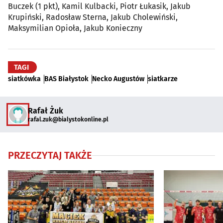
Buczek (1 pkt), Kamil Kulbacki, Piotr Łukasik, Jakub
Krupiński, Radosław Sterna, Jakub Cholewiński,
Maksymilian Opioła, Jakub Konieczny
TAGI
siatkówka
BAS Białystok
Necko Augustów
siatkarze
Rafał Żuk
rafal.zuk@bialystokonline.pl
PRZECZYTAJ TAKŻE