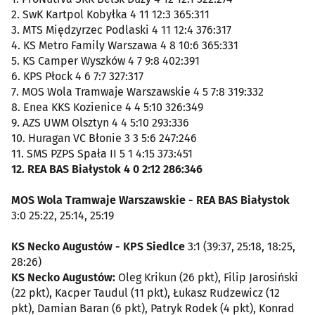
2. SwK Kartpol Kobyłka 4 11 12:3 365:311
3. MTS Międzyrzec Podlaski 4 11 12:4 376:317
4. KS Metro Family Warszawa 4 8 10:6 365:331
5. KS Camper Wyszków 4 7 9:8 402:391
6. KPS Płock 4 6 7:7 327:317
7. MOS Wola Tramwaje Warszawskie 4 5 7:8 319:332
8. Enea KKS Kozienice 4 4 5:10 326:349
9. AZS UWM Olsztyn 4 4 5:10 293:336
10. Huragan VC Błonie 3 3 5:6 247:246
11. SMS PZPS Spała II 5 1 4:15 373:451
12. REA BAS Białystok 4 0 2:12 286:346
MOS Wola Tramwaje Warszawskie - REA BAS Białystok
3:0 25:22, 25:14, 25:19
KS Necko Augustów - KPS Siedlce
3:1 (39:37, 25:18, 18:25,
28:26)
KS Necko Augustów:
Oleg Krikun (26 pkt), Filip Jarosiński
(22 pkt), Kacper Taudul (11 pkt), Łukasz Rudzewicz (12
pkt), Damian Baran (6 pkt), Patryk Rodek (4 pkt), Konrad