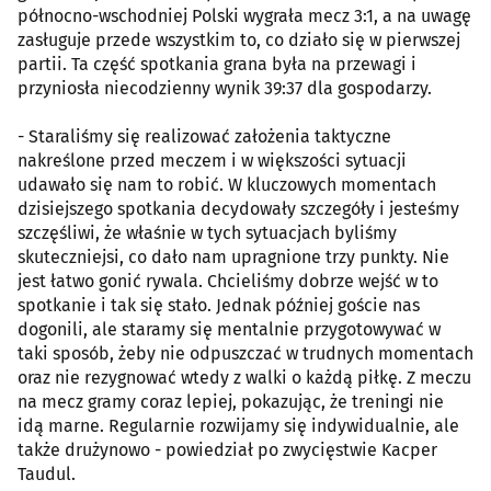
północno-wschodniej Polski wygrała mecz 3:1, a na uwagę
zasługuje przede wszystkim to, co działo się w pierwszej
partii. Ta część spotkania grana była na przewagi i
przyniosła niecodzienny wynik 39:37 dla gospodarzy.
- Staraliśmy się realizować założenia taktyczne
nakreślone przed meczem i w większości sytuacji
udawało się nam to robić. W kluczowych momentach
dzisiejszego spotkania decydowały szczegóły i jesteśmy
szczęśliwi, że właśnie w tych sytuacjach byliśmy
skuteczniejsi, co dało nam upragnione trzy punkty. Nie
jest łatwo gonić rywala. Chcieliśmy dobrze wejść w to
spotkanie i tak się stało. Jednak później goście nas
dogonili, ale staramy się mentalnie przygotowywać w
taki sposób, żeby nie odpuszczać w trudnych momentach
oraz nie rezygnować wtedy z walki o każdą piłkę. Z meczu
na mecz gramy coraz lepiej, pokazując, że treningi nie
idą marne. Regularnie rozwijamy się indywidualnie, ale
także drużynowo - powiedział po zwycięstwie Kacper
Taudul.