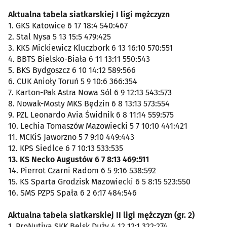
Aktualna tabela siatkarskiej I ligi mężczyzn
1. GKS Katowice 6 17 18:4 540:467
2. Stal Nysa 5 13 15:5 479:425
3. KKS Mickiewicz Kluczbork 6 13 16:10 570:551
4. BBTS Bielsko-Biała 6 11 13:11 550:543
5. BKS Bydgoszcz 6 10 14:12 589:566
6. CUK Anioły Toruń 5 9 10:6 366:354
7. Karton-Pak Astra Nowa Sól 6 9 12:13 543:573
8. Nowak-Mosty MKS Będzin 6 8 13:13 573:554
9. PZL Leonardo Avia Świdnik 6 8 11:14 559:575
10. Lechia Tomaszów Mazowiecki 5 7 10:10 441:421
11. MCKiS Jaworzno 5 7 9:10 449:443
12. KPS Siedlce 6 7 10:13 533:535
13. KS Necko Augustów 6 7 8:13 469:511
14. Pierrot Czarni Radom 6 5 9:16 538:592
15. KS Sparta Grodzisk Mazowiecki 6 5 8:15 523:550
16. SMS PZPS Spała 6 2 6:17 484:546
Aktualna tabela siatkarskiej II ligi mężczyzn (gr. 2)
1. ProNutiva SKK Belsk Duży 4 12 12:1 322:274