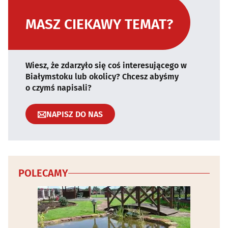
MASZ CIEKAWY TEMAT?
Wiesz, że zdarzyło się coś interesującego w
Białymstoku lub okolicy? Chcesz abyśmy
o czymś napisali?
NAPISZ DO NAS
POLECAMY