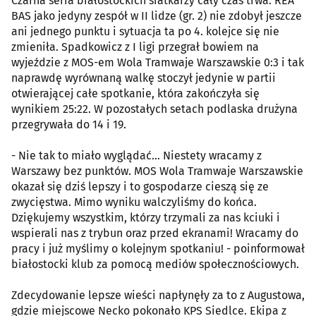
Czarna seria białostockich siatkarzy cały czas trwa. REA
BAS jako jedyny zespół w II lidze (gr. 2) nie zdobył jeszcze
ani jednego punktu i sytuacja ta po 4. kolejce się nie
zmieniła. Spadkowicz z I ligi przegrał bowiem na
wyjeździe z MOS-em Wola Tramwaje Warszawskie 0:3 i tak
naprawdę wyrównaną walkę stoczył jedynie w partii
otwierającej całe spotkanie, która zakończyła się
wynikiem 25:22. W pozostałych setach podlaska drużyna
przegrywała do 14 i 19.
- Nie tak to miało wyglądać… Niestety wracamy z
Warszawy bez punktów. MOS Wola Tramwaje Warszawskie
okazał się dziś lepszy i to gospodarze cieszą się ze
zwycięstwa. Mimo wyniku walczyliśmy do końca.
Dziękujemy wszystkim, którzy trzymali za nas kciuki i
wspierali nas z trybun oraz przed ekranami! Wracamy do
pracy i już myślimy o kolejnym spotkaniu! - poinformował
białostocki klub za pomocą mediów społecznościowych.
Zdecydowanie lepsze wieści napłynęły za to z Augustowa,
gdzie miejscowe Necko pokonało KPS Siedlce. Ekipa z