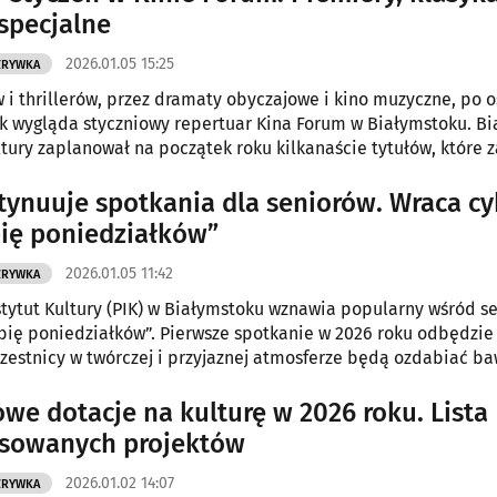
specjalne
2026.01.05 15:25
ZRYWKA
 i thrillerów, przez dramaty obyczajowe i kino muzyczne, po 
ak wygląda styczniowy repertuar Kina Forum w Białymstoku. Bi
tury zaplanował na początek roku kilkanaście tytułów, które 
icowanej widowni.
tynuuje spotkania dla seniorów. Wraca cy
bię poniedziałków”
2026.01.05 11:42
ZRYWKA
stytut Kultury (PIK) w Białymstoku wznawia popularny wśród s
ubię poniedziałków”. Pierwsze spotkanie w 2026 roku odbędzie 
czestnicy w twórczej i przyjaznej atmosferze będą ozdabiać b
we dotacje na kulturę w 2026 roku. Lista
sowanych projektów
2026.01.02 14:07
ZRYWKA