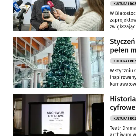
KULTURA I RO
W Białostoc
zaprojektow
zwiększając
Styczeń
pełen m
KULTURA I RO
W styczniu 
inspirowany
karnawałowe
Histori
cyfrowe
KULTURA I RO
Teatr Drama
archiwum w 