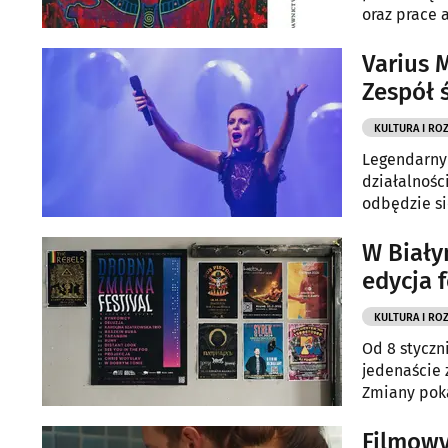
oraz prace 
Varius 
Zespół 
KULTURA I RO
Legendarny 
działalnośc
odbędzie si
W Biały
edycja 
KULTURA I RO
Od 8 styczn
jedenaście 
Zmiany poka
Filmowy