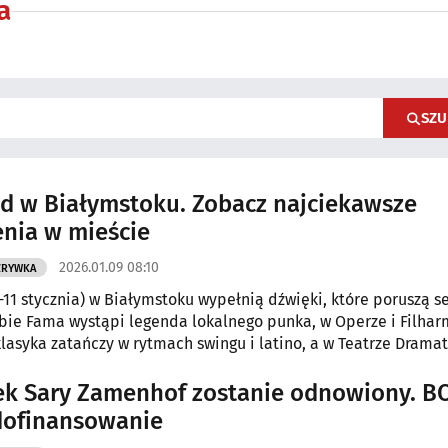
a
SZU
 w Białymstoku. Zobacz najciekawsze
nia w mieście
2026.01.09 08:10
ZRYWKA
11 stycznia) w Białymstoku wypełnią dźwięki, które poruszą se
ubie Fama wystąpi legenda lokalnego punka, w Operze i Filhar
klasyka zatańczy w rytmach swingu i latino, a w Teatrze Drama
rzmią baśnie, autorskie piosenki i jazzowe improwizacje. To t
darzenia, na które będzie można się wybrać. Zobacz nasz we
k Sary Zamenhof zostanie odnowiony. B
dofinansowanie