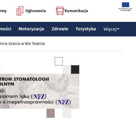
irmy
Ogłoszenia
Komunikacja
mości
Motoryzacja
Zdrowie
Turystyka
Więcej
tnie Granie w Nie Teatrze