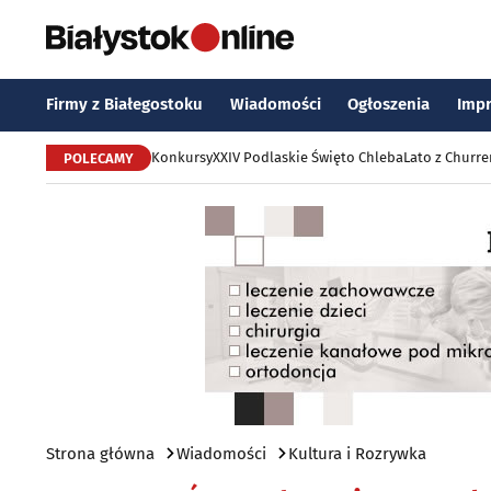
Firmy z Białegostoku
Wiadomości
Ogłoszenia
Imp
Konkursy
XXIV Podlaskie Święto Chleba
Lato z Churr
POLECAMY
Strona główna
Wiadomości
Kultura i Rozrywka