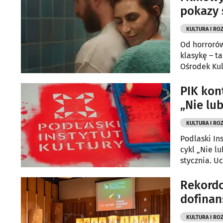
pokazy 
KULTURA I RO
Od horrorów
klasykę – t
Ośrodek Kul
gusta zróżn
PIK kon
„Nie lu
KULTURA I RO
Podlaski In
cykl „Nie l
stycznia. U
torby.
Rekordo
dofinan
KULTURA I RO