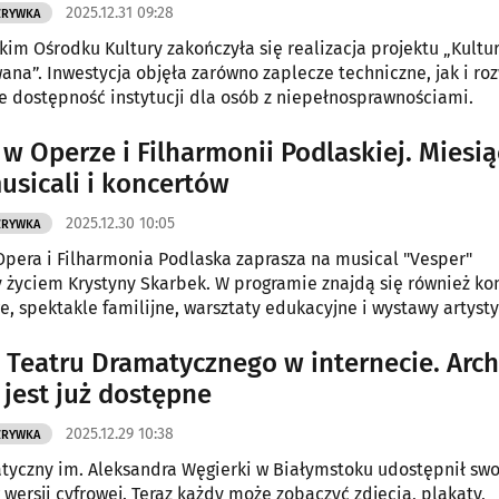
2025.12.31 09:28
ZRYWKA
kim Ośrodku Kultury zakończyła się realizacja projektu „Kultu
ana”. Inwestycja objęła zarówno zaplecze techniczne, jak i ro
e dostępność instytucji dla osób z niepełnosprawnościami.
 w Operze i Filharmonii Podlaskiej. Miesią
usicali i koncertów
2025.12.30 10:05
ZRYWKA
Opera i Filharmonia Podlaska zaprasza na musical "Vesper"
 życiem Krystyny Skarbek. W programie znajdą się również ko
, spektakle familijne, warsztaty edukacyjne i wystawy artysty
a Teatru Dramatycznego w internecie. Ar
 jest już dostępne
2025.12.29 10:38
ZRYWKA
tyczny im. Aleksandra Węgierki w Białymstoku udostępnił swo
wersji cyfrowej. Teraz każdy może zobaczyć zdjęcia, plakaty,