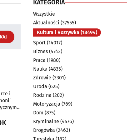
KATEGORIA
Wszystkie
Aktualności
(37555)
Kultura i Rozrywka
(18494)
KAJ
Sport
(14017)
Biznes
(4742)
Praca
(1980)
Nauka
(4833)
Zdrowie
(3301)
Uroda
(625)
rce i
Rodzina
(202)
monii
Motoryzacja
(769)
tycznym i
Dom
(875)
ylko
ekendowy
OK
Kryminalne
(4576)
Drogówka
(2463)
Turystyka
(182)