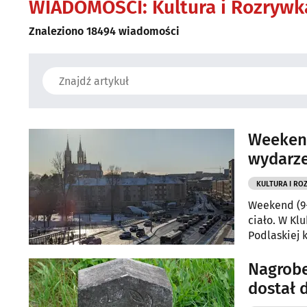
WIADOMOŚCI:
Kultura i Rozrywk
Znaleziono 18494 wiadomości
Weekend
wydarze
KULTURA I RO
Weekend (9-
ciało. W Kl
Podlaskiej 
klubach zab
niektóre wy
Nagrobe
przegląd.
dostał 