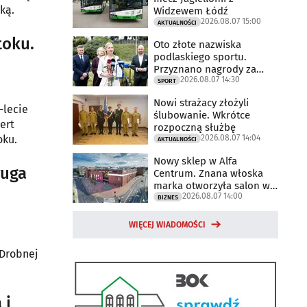
ką.
Widzewem Łódź
2026.08.07 15:00
AKTUALNOŚCI
toku.
Oto złote nazwiska
podlaskiego sportu.
Przyznano nagrody za
2026.08.07 14:30
2025 rok
SPORT
Nowi strażacy złożyli
-lecie
ślubowanie. Wkrótce
ert
rozpoczną służbę
2026.08.07 14:04
oku.
AKTUALNOŚCI
Nowy sklep w Alfa
ruga
Centrum. Znana włoska
marka otworzyła salon w
2026.08.07 14:00
Białymstoku
BIZNES
WIĘCEJ WIADOMOŚCI
i
 Drobnej
 i