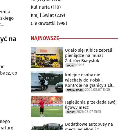
Kulinaria
(110)
zenia
Kraj i Świat
(239)
rskiego
Ciekawostki
(998)
t
hofa,
zyć na
NAJNOWSZE
Udało się! Kibice zebrali
pieniądze na mural
Żubrów Białystok
09:16
rne
SPORT
bacz, co
Kolejne osoby nie
wjechały do Polski.
Kontrole na granicy z Litwą
2026.08.07 17:30
trwają
AKTUALNOŚCI
Jagiellonia przekłada swój
ligowy mecz
2026.08.07 15:15
SPORT
anego
Dodatkowe autobusy na
eraturę
mecz Jagiellonii z