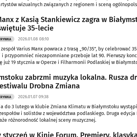
artystów wizualnych związanych z regionem i sceną ogólnopols
Manx z Kasią Stankiewicz zagra w Białyms
świętuje 35-lecie
2026.01.08 08:10
ZRYWKA
zespół Varius Manx powraca z trasą „90/35”, by celebrować 35
i i przypomnieć niezapomniane przeboje lat 90. Pierwszy konc
ę już 19 stycznia w Operze i Filharmonii Podlaskiej w Białymst
mstoku zabrzmi muzyka lokalna. Rusza d
festiwalu Drobna Zmiana
2026.01.07 09:38
ZRYWKA
ia do 3 lutego w klubie Zmiana Klimatu w Białymstoku wystąp
zespołów i solistów z województwa podlaskiego. Druga edycja
że różnorodność lokalnej sceny muzycznej.
 styczeń w Kinie Forum. Premiery, klasyka