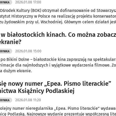
2026.01.08 17:00
ZRYWKA
 Ośrodek Kultury (BOK) otrzymał dofinansowanie od Stowarzys
stytut Historyczny w Polsce na realizację projektu konserwato
u żydowskim przy ul. Wschodniej. Głównym celem działań jes
niszczonego nagrobka Sary Zamenhof – ciotki Ludwika Zamen
ka esperanto.
 w białostockich kinach. Co można zobac
kranie?
2026.01.08 15:00
ZRYWKA
po Bikini Dolne – białostockie kina zapraszają na spektakula
nimacje dla najmłodszych i wyjątkowe wydarzenia filmowe. Zo
na dużym ekranie.
się nowy numer „Epea. Pismo literackie”
ctwa Książnicy Podlaskiej
2026.01.08 11:20
ZRYWKA
kolejny numer nieregularnika „Epea. Pismo literackie” wydaw
nicę Podlaską. Najnowsze wydanie prezentuje współczesną lit