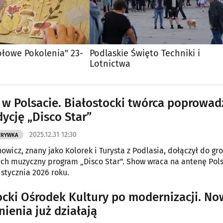
ołowe Pokolenia" 23-
Podlaskie Święto Techniki i
Lotnictwa
 w Polsacie. Białostocki twórca poprowad
ycję „Disco Star”
2025.12.31 12:30
ZRYWKA
nowicz, znany jako Kolorek i Turysta z Podlasia, dołączył do gr
h muzyczny program „Disco Star”. Show wraca na antenę Polsa
 stycznia 2026 roku.
ocki Ośrodek Kultury po modernizacji. N
ienia już działają