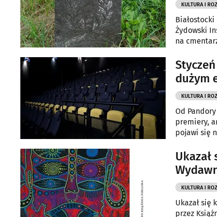
KULTURA I RO
Białostocki
Żydowski In
na cmentarz
renowacja z
twórcy języ
Styczeń
dużym e
KULTURA I RO
Od Pandory 
premiery, a
pojawi się 
Ukazał 
Wydawni
KULTURA I RO
Ukazał się 
przez Książ