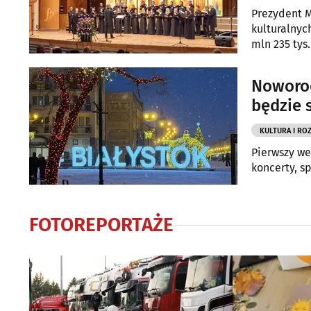
Prezydent M
kulturalnyc
mln 235 tys. 
Noworoc
będzie s
KULTURA I RO
Pierwszy we
koncerty, s
FOTOREPORTAŻE