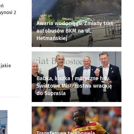
eń
wynosi 2
Awaria wodociągu. Zmiany tras
autobusów BKM na ul.
Hetmańskiej
 jakie
Babka, kiszka i muzyczne hity.
Światowe Mistrzostwa wracają
do Supraśla
Transferowa telenowela