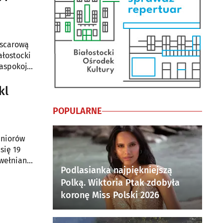
oscarową
ałostocki
zaspokoją
kl
POPULARNE
eniorów
się 19
awełniany
Podlasianka najpiękniejszą
Polką. Wiktoria Ptak zdobyła
koronę Miss Polski 2026