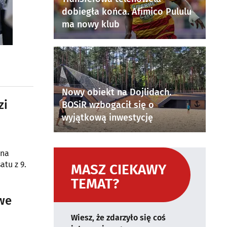
dobiegła końca. Afimico Pululu
ma nowy klub
Nowy obiekt na Dojlidach.
zi
BOSiR wzbogacił się o
wyjątkową inwestycję
ona
tu z 9.
MASZ CIEKAWY
TEMAT?
owe
Wiesz, że zdarzyło się coś