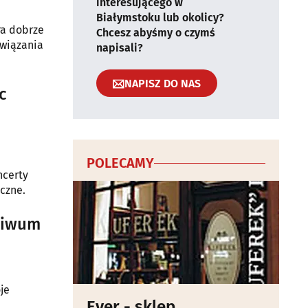
interesującego w
Białymstoku lub okolicy?
ra dobrze
Chcesz abyśmy o czymś
związania
napisali?
NAPISZ DO NAS
c
POLECAMY
ncerty
czne.
chiwum
je
Ever - sklep