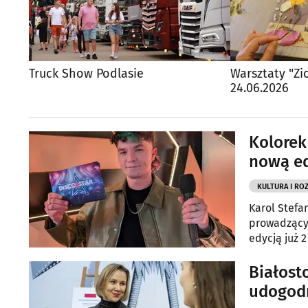
Truck Show Podlasie
Warsztaty "Zi
24.06.2026
Kolorek
nową ed
KULTURA I RO
Karol Stefa
prowadzącyc
edycją już 2
Białost
udogodn