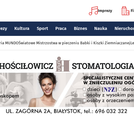
Imprezy
F
rezy
Kultura
Sport
Praca
Biznes
Nauka
Nierucho
eria MUNDO
Światowe Mistrzostwa w pieczeniu Babki i Kiszki Ziemniaczanej
Le