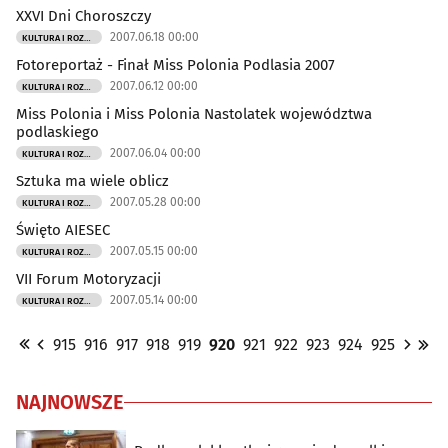
XXVI Dni Choroszczy
2007.06.18 00:00
KULTURA I ROZRYWKA
Fotoreportaż - Finał Miss Polonia Podlasia 2007
2007.06.12 00:00
KULTURA I ROZRYWKA
Miss Polonia i Miss Polonia Nastolatek województwa
podlaskiego
2007.06.04 00:00
KULTURA I ROZRYWKA
Sztuka ma wiele oblicz
2007.05.28 00:00
KULTURA I ROZRYWKA
Święto AIESEC
2007.05.15 00:00
KULTURA I ROZRYWKA
VII Forum Motoryzacji
2007.05.14 00:00
KULTURA I ROZRYWKA
915
916
917
918
919
920
921
922
923
924
925
NAJNOWSZE