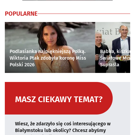
POPULARNE
Podlasianka najpiękniejszą Polką.
Babka, kiszka i
Wiktoria Ptak zdobyła koronę Miss
Światowe Mistr
Polski 2026
Supraśla
MASZ CIEKAWY TEMAT?
Wiesz, że zdarzyło się coś interesującego w
Białymstoku lub okolicy? Chcesz abyśmy