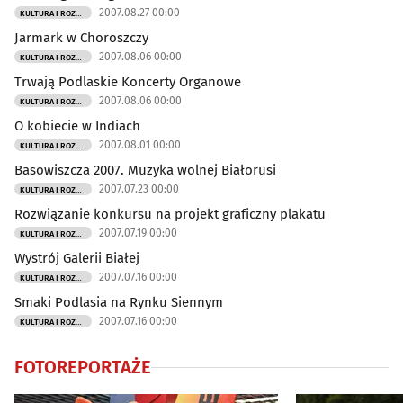
2007.08.27 00:00
KULTURA I ROZRYWKA
Jarmark w Choroszczy
Sport
(14022)
2007.08.06 00:00
KULTURA I ROZRYWKA
Trwają Podlaskie Koncerty Organowe
Biznes
(4743)
2007.08.06 00:00
KULTURA I ROZRYWKA
O kobiecie w Indiach
Praca
(1980)
2007.08.01 00:00
KULTURA I ROZRYWKA
Basowiszcza 2007. Muzyka wolnej Białorusi
Nauka
(4833)
2007.07.23 00:00
KULTURA I ROZRYWKA
Rozwiązanie konkursu na projekt graficzny plakatu
Zdrowie
(3301)
2007.07.19 00:00
KULTURA I ROZRYWKA
Wystrój Galerii Białej
Uroda
(625)
2007.07.16 00:00
KULTURA I ROZRYWKA
Smaki Podlasia na Rynku Siennym
Rodzina
(203)
2007.07.16 00:00
KULTURA I ROZRYWKA
Motoryzacja
(769)
FOTOREPORTAŻE