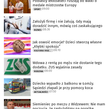
Podlascy lekkoatleci ruszają do walki o
medale mistrzostw Europy
09:00
SPORT
Założyli firmę i nie żałują. Gdy mają
doradzić innym, mówią coś zaskakującego
08:36
BIZNES
Jak oswoić emocje? Dzieci stworzą własne
„Kłębki spokoju”
08:10
KULTURA I ROZRYWKA
Wdowa z rentą po mężu nie dostanie tego
dodatku. ZUS wyjaśnia zasady
08:00
RODZINA
Dziecko wypadło z balkonu w Łomży.
Sąsiedzi złapali je przy pomocy koca
07:50
AKTUALNOŚCI
Siemieniec po meczu z Widzewem: Nie mam
poczucia, że zasłużyliśmy na porażkę