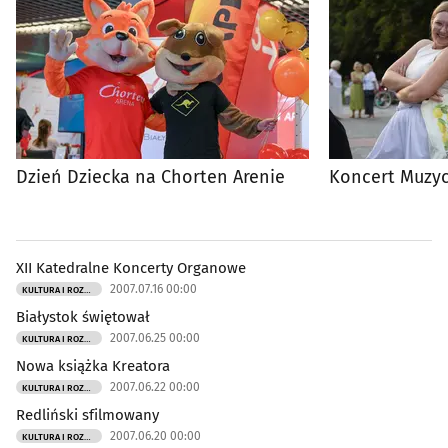
Dom
(875)
Kryminalne
(4576)
Drogówka
(2463)
Turystyka
(182)
Dzień Dziecka na Chorten Arenie
Koncert Muzyc
Kulinaria
(110)
Kraj i Świat
(239)
XII Katedralne Koncerty Organowe
2007.07.16 00:00
KULTURA I ROZRYWKA
Ciekawostki
(998)
Białystok świętował
2007.06.25 00:00
KULTURA I ROZRYWKA
Nowa książka Kreatora
2007.06.22 00:00
KULTURA I ROZRYWKA
Redliński sfilmowany
2007.06.20 00:00
KULTURA I ROZRYWKA