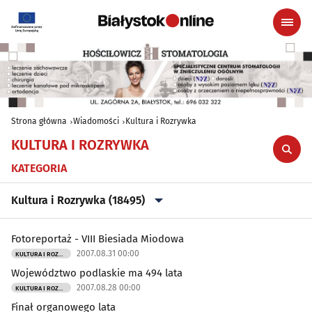
Strona główna
Wiadomości
Kultura i Rozrywka
KULTURA I ROZRYWKA
KATEGORIA
Kultura i Rozrywka (18495)
Wszystkie
Fotoreportaż - VIII Biesiada Miodowa
2007.08.31 00:00
KULTURA I ROZRYWKA
Aktualności
(37556)
Województwo podlaskie ma 494 lata
2007.08.28 00:00
KULTURA I ROZRYWKA
Kultura i Rozrywka
(18495)
Finał organowego lata