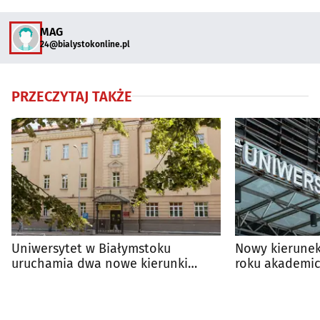
MAG
24@bialystokonline.pl
PRZECZYTAJ TAKŻE
Uniwersytet w Białymstoku
Nowy kierunek
uruchamia dwa nowe kierunki
roku akademic
studiów