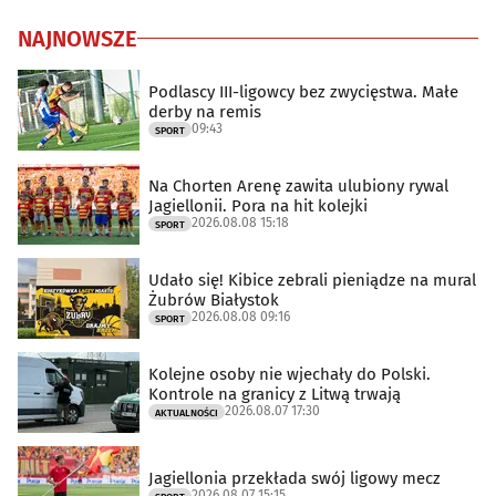
NAJNOWSZE
Podlascy III-ligowcy bez zwycięstwa. Małe
derby na remis
09:43
SPORT
Na Chorten Arenę zawita ulubiony rywal
Jagiellonii. Pora na hit kolejki
2026.08.08 15:18
SPORT
Udało się! Kibice zebrali pieniądze na mural
Żubrów Białystok
2026.08.08 09:16
SPORT
Kolejne osoby nie wjechały do Polski.
Kontrole na granicy z Litwą trwają
2026.08.07 17:30
AKTUALNOŚCI
Jagiellonia przekłada swój ligowy mecz
2026.08.07 15:15