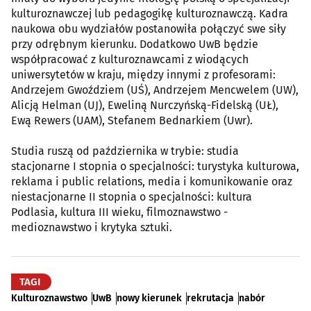
kulturoznawczej lub pedagogikę kulturoznawczą. Kadra
naukowa obu wydziałów postanowiła połączyć swe siły
przy odrębnym kierunku. Dodatkowo UwB będzie
współpracować z kulturoznawcami z wiodących
uniwersytetów w kraju, między innymi z profesorami:
Andrzejem Gwoździem (UŚ), Andrzejem Mencwelem (UW),
Alicją Helman (UJ), Eweliną Nurczyńską-Fidelską (UŁ),
Ewą Rewers (UAM), Stefanem Bednarkiem (Uwr).
Studia ruszą od października w trybie: studia
stacjonarne I stopnia o specjalności: turystyka kulturowa,
reklama i public relations, media i komunikowanie oraz
niestacjonarne II stopnia o specjalności: kultura
Podlasia, kultura III wieku, filmoznawstwo -
medioznawstwo i krytyka sztuki.
TAGI
Kulturoznawstwo
UwB
nowy kierunek
rekrutacja
nabór