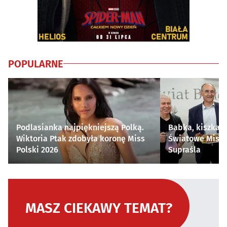
POPULARNE
Podlasianka najpiękniejszą Polką.
Babka, kiszka i
Wiktoria Ptak zdobyła koronę Miss
Światowe Mistr
Polski 2026
Supraśla
MASZ CIEKAWY TEMAT?