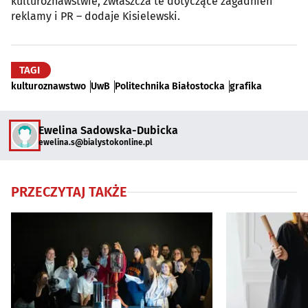
kulturoznawstwie, zwłaszcza te dotyczące zagadnień
reklamy i PR – dodaje Kisielewski.
TAGI
kulturoznawstwo
UwB
Politechnika Białostocka
grafika
Ewelina Sadowska-Dubicka
ewelina.s@bialystokonline.pl
PRZECZYTAJ TAKŻE