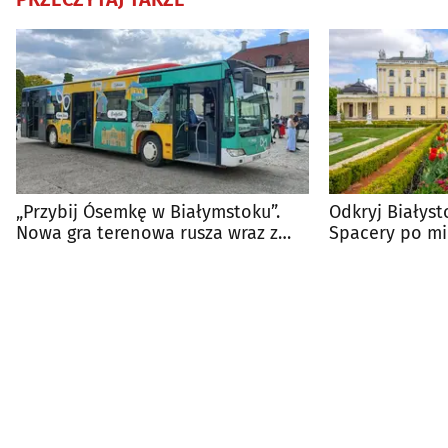
„Przybij Ósemkę w Białymstoku”.
Odkryj Białys
Nowa gra terenowa rusza wraz z
Spacery po mi
wakacyjną linią
poznać