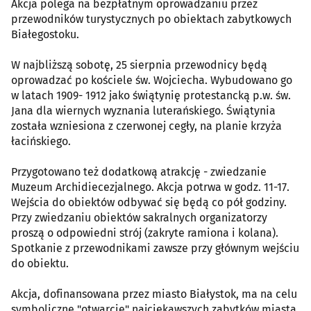
Akcja polega na bezpłatnym oprowadzaniu przez
przewodników turystycznych po obiektach zabytkowych
Białegostoku.
W najbliższą sobotę, 25 sierpnia przewodnicy będą
oprowadzać po kościele św. Wojciecha. Wybudowano go
w latach 1909- 1912 jako świątynię protestancką p.w. św.
Jana dla wiernych wyznania luterańskiego. Świątynia
została wzniesiona z czerwonej cegły, na planie krzyża
łacińskiego.
Przygotowano też dodatkową atrakcję - zwiedzanie
Muzeum Archidiecezjalnego. Akcja potrwa w godz. 11-17.
Wejścia do obiektów odbywać się będą co pół godziny.
Przy zwiedzaniu obiektów sakralnych organizatorzy
proszą o odpowiedni strój (zakryte ramiona i kolana).
Spotkanie z przewodnikami zawsze przy głównym wejściu
do obiektu.
Akcja, dofinansowana przez miasto Białystok, ma na celu
symboliczne "otwarcie" najciekawszych zabytków miasta