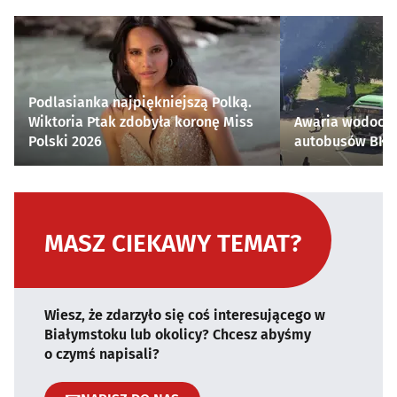
Podlasianka najpiękniejszą Polką.
Wiktoria Ptak zdobyła koronę Miss
Awaria wodocią
Polski 2026
autobusów BKM 
MASZ CIEKAWY TEMAT?
Wiesz, że zdarzyło się coś interesującego w
Białymstoku lub okolicy? Chcesz abyśmy
o czymś napisali?