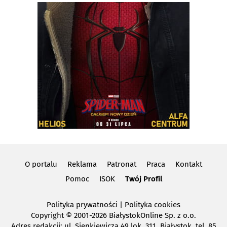
O portalu
Reklama
Patronat
Praca
Kontakt
Pomoc
ISOK
Twój Profil
Polityka prywatności
|
Polityka cookies
Copyright
© 2001-2026 BiałystokOnline Sp. z o.o.
Adres redakcji: ul. Sienkiewicza 49 lok. 311, Białystok, tel. 85