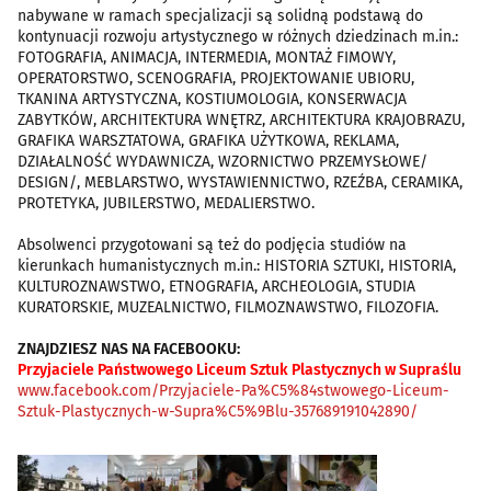
nabywane w ramach specjalizacji są solidną podstawą do
kontynuacji rozwoju artystycznego w różnych dziedzinach m.in.:
FOTOGRAFIA, ANIMACJA, INTERMEDIA, MONTAŻ FIMOWY,
OPERATORSTWO, SCENOGRAFIA, PROJEKTOWANIE UBIORU,
TKANINA ARTYSTYCZNA, KOSTIUMOLOGIA, KONSERWACJA
ZABYTKÓW, ARCHITEKTURA WNĘTRZ, ARCHITEKTURA KRAJOBRAZU,
GRAFIKA WARSZTATOWA, GRAFIKA UŻYTKOWA, REKLAMA,
DZIAŁALNOŚĆ WYDAWNICZA, WZORNICTWO PRZEMYSŁOWE/
DESIGN/, MEBLARSTWO, WYSTAWIENNICTWO, RZEŹBA, CERAMIKA,
PROTETYKA, JUBILERSTWO, MEDALIERSTWO.
Absolwenci przygotowani są też do podjęcia studiów na
kierunkach humanistycznych m.in.: HISTORIA SZTUKI, HISTORIA,
KULTUROZNAWSTWO, ETNOGRAFIA, ARCHEOLOGIA, STUDIA
KURATORSKIE, MUZEALNICTWO, FILMOZNAWSTWO, FILOZOFIA.
ZNAJDZIESZ NAS NA FACEBOOKU:
Przyjaciele Państwowego Liceum Sztuk Plastycznych w Supraślu
www.facebook.com/Przyjaciele-Pa%C5%84stwowego-Liceum-
Sztuk-Plastycznych-w-Supra%C5%9Blu-357689191042890/