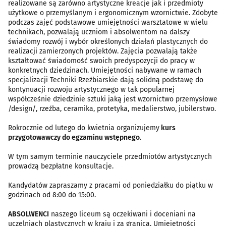
realizowane są zarówno artystyczne kreacje jak i przedmioty
użytkowe o przemyślanym i ergonomicznym wzornictwie. Zdobyte
podczas zajęć podstawowe umiejętności warsztatowe w wielu
technikach, pozwalają uczniom i absolwentom na dalszy
świadomy rozwój i wybór określonych działań plastycznych do
realizacji zamierzonych projektów. Zajęcia pozwalają także
kształtować świadomość swoich predyspozycji do pracy w
konkretnych dziedzinach. Umiejętności nabywane w ramach
specjalizacji Techniki Rzeźbiarskie dają solidną podstawę do
kontynuacji rozwoju artystycznego w tak popularnej
współcześnie dziedzinie sztuki jaką jest wzornictwo przemysłowe
/design/, rzeźba, ceramika, protetyka, medalierstwo, jubilerstwo.
Rokrocznie od lutego do kwietnia organizujemy
kurs
przygotowawczy do egzaminu wstępnego
.
W tym samym terminie nauczyciele przedmiotów artystycznych
prowadzą bezpłatne konsultacje.
Kandydatów zapraszamy z pracami od poniedziałku do piątku w
godzinach od 8:00 do 15:00.
ABSOLWENCI
naszego liceum są oczekiwani i doceniani na
uczelniach plastycznych w kraju i za granicą. Umiejętności