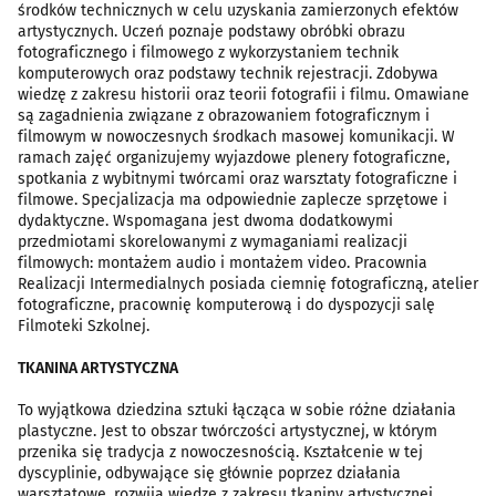
środków technicznych w celu uzyskania zamierzonych efektów
artystycznych. Uczeń poznaje podstawy obróbki obrazu
fotograficznego i filmowego z wykorzystaniem technik
komputerowych oraz podstawy technik rejestracji. Zdobywa
wiedzę z zakresu historii oraz teorii fotografii i filmu. Omawiane
są zagadnienia związane z obrazowaniem fotograficznym i
filmowym w nowoczesnych środkach masowej komunikacji. W
ramach zajęć organizujemy wyjazdowe plenery fotograficzne,
spotkania z wybitnymi twórcami oraz warsztaty fotograficzne i
filmowe. Specjalizacja ma odpowiednie zaplecze sprzętowe i
dydaktyczne. Wspomagana jest dwoma dodatkowymi
przedmiotami skorelowanymi z wymaganiami realizacji
filmowych: montażem audio i montażem video. Pracownia
Realizacji Intermedialnych posiada ciemnię fotograficzną, atelier
fotograficzne, pracownię komputerową i do dyspozycji salę
Filmoteki Szkolnej.
TKANINA ARTYSTYCZNA
To wyjątkowa dziedzina sztuki łącząca w sobie różne działania
plastyczne. Jest to obszar twórczości artystycznej, w którym
przenika się tradycja z nowoczesnością. Kształcenie w tej
dyscyplinie, odbywające się głównie poprzez działania
warsztatowe, rozwija wiedzę z zakresu tkaniny artystycznej,