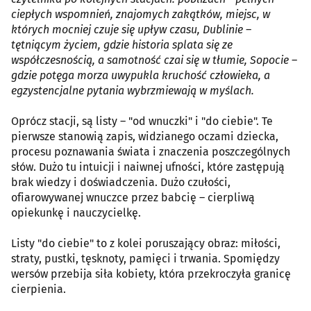
ciepłych wspomnień, znajomych zakątków, miejsc, w
których mocniej czuje się upływ czasu, Dublinie –
tętniącym życiem, gdzie historia splata się ze
współczesnością, a samotność czai się w tłumie, Sopocie –
gdzie potęga morza uwypukla kruchość człowieka, a
egzystencjalne pytania wybrzmiewają w myślach.
Oprócz stacji, są listy – "od wnuczki" i "do ciebie". Te
pierwsze stanowią zapis, widzianego oczami dziecka,
procesu poznawania świata i znaczenia poszczególnych
słów. Dużo tu intuicji i naiwnej ufności, które zastępują
brak wiedzy i doświadczenia. Dużo czułości,
ofiarowywanej wnuczce przez babcię – cierpliwą
opiekunkę i nauczycielkę.
Listy "do ciebie" to z kolei poruszający obraz: miłości,
straty, pustki, tęsknoty, pamięci i trwania. Spomiędzy
wersów przebija siła kobiety, która przekroczyła granicę
cierpienia.