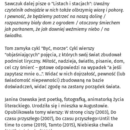
Sawczuk dalej pisze o "Listach i stacjach":
Uważny
czytelnik odnajdzie w nich także olbrzymią wiarę i pokorę.
I pewność, że będziemy patrzeć na naszą dolinę /
rozpoznamy biały dom z ogrodem / otoczony śmiechem
jak parkanem, że jak dawniej weźmiemy niebo / na
świadka.
Tom zamyka cykl "Być, morze". Cykl wierszy
"objaśniających" pojęcia, z których swój świat zbudował
podmiot liryczny. Miłość, nadzieja, światło, pisanie, dom,
cel czy śmierć – gotowe odpowiedzi na wypadek "a jeśli
zapytasz mnie o...". Widać w nich dojrzałość, pewność (lub
świadomość niepewności) zbudowaną na bazie
doświadczeń, widać zgodę na zastany porządek świata.
Janina Osewska jest poetką, fotografką, animatorką życia
literackiego. Urodziła się i mieszka w Augustowie.
Opublikowała tomy wierszy: W stronę ciszy (2003), Do
czasu przyszłego (2007), Do czasu przyszłego=Until the
time to come (2019), Tamto (2015), Niebieska chwila