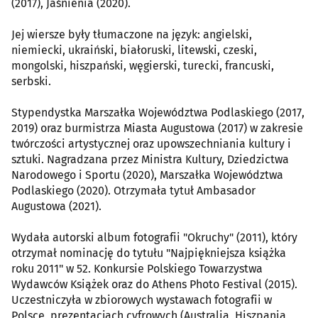
(2017), Jaśnienia (2020).
Jej wiersze były tłumaczone na język: angielski,
niemiecki, ukraiński, białoruski, litewski, czeski,
mongolski, hiszpański, węgierski, turecki, francuski,
serbski.
Stypendystka Marszałka Województwa Podlaskiego (2017,
2019) oraz burmistrza Miasta Augustowa (2017) w zakresie
twórczości artystycznej oraz upowszechniania kultury i
sztuki. Nagradzana przez Ministra Kultury, Dziedzictwa
Narodowego i Sportu (2020), Marszałka Województwa
Podlaskiego (2020). Otrzymała tytuł Ambasador
Augustowa (2021).
Wydała autorski album fotografii "Okruchy" (2011), który
otrzymał nominację do tytułu "Najpiękniejsza książka
roku 2011" w 52. Konkursie Polskiego Towarzystwa
Wydawców Książek oraz do Athens Photo Festival (2015).
Uczestniczyła w zbiorowych wystawach fotografii w
Polsce, prezentacjach cyfrowych (Australia, Hiszpania,