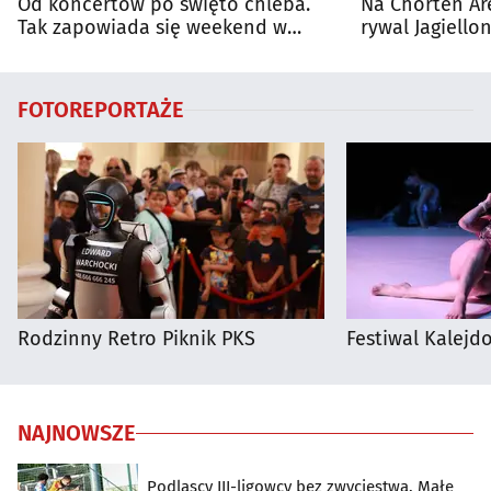
Od koncertów po święto chleba.
Na Chorten Ar
Tak zapowiada się weekend w
rywal Jagiellon
regionie
FOTOREPORTAŻE
Rodzinny Retro Piknik PKS
Festiwal Kalejdo
NAJNOWSZE
Podlascy III-ligowcy bez zwycięstwa. Małe